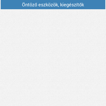
Öntöző eszközök, kiegészítők