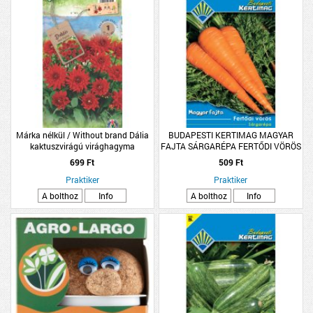
Márka nélkül / Without brand Dália
BUDAPESTI KERTIMAG MAGYAR
kaktuszvirágú virághagyma
FAJTA SÁRGARÉPA FERTŐDI VÖRÖS
1db/csomag piros
699 Ft
509 Ft
Praktiker
Praktiker
A bolthoz
Info
A bolthoz
Info