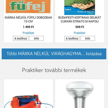
MÁRKA NÉLKÜL FŰFEJ DOBOZBAN
BUDAPESTI KERTIMAG DELIKÁT
10 CM
CUKKINI STRIATO DI NAPOLI
1 499 Ft
509 Ft
Praktiker
Praktiker
A bolthoz
Info
A bolthoz
Info
Többi MÁRKA NÉLKÜL VIRÁGHAGYMA... listázása
Praktiker további termékek