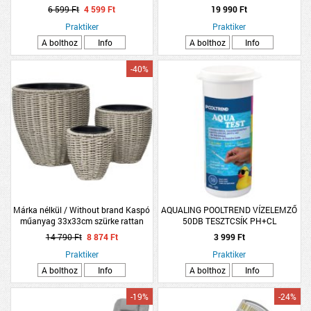
zöld
6 599 Ft
4 599 Ft
19 990 Ft
Praktiker
Praktiker
A bolthoz
Info
A bolthoz
Info
-40%
Márka nélkül / Without brand Kaspó
AQUALING POOLTREND VÍZELEMZŐ
műanyag 33x33cm szürke rattan
50DB TESZTCSÍK PH+CL
hatású
14 790 Ft
8 874 Ft
3 999 Ft
Praktiker
Praktiker
A bolthoz
Info
A bolthoz
Info
-19%
-24%