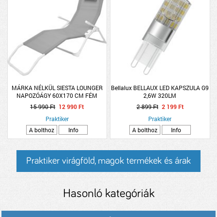
MÁRKA NÉLKÜL SIESTA LOUNGER
Bellalux BELLAUX LED KAPSZULA G9
NAPOZÓÁGY 60X170 CM FÉM
2,6W 320LM
KERETTEL, PÁRNÁVAL
15 990 Ft
12 990 Ft
2 899 Ft
2 199 Ft
Praktiker
Praktiker
A bolthoz
Info
A bolthoz
Info
Praktiker virágföld, magok termékek és árak
Hasonló kategóriák