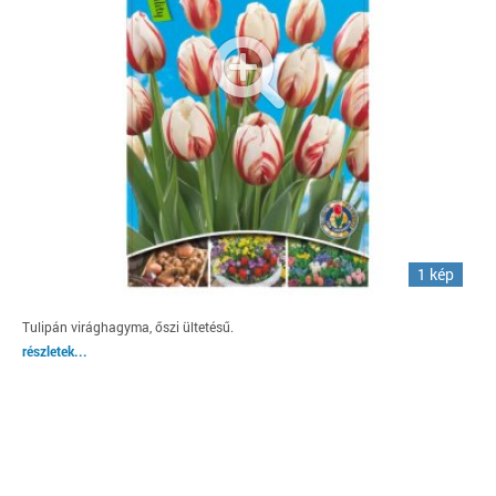
1 kép
Tulipán virághagyma, őszi ültetésű.
részletek...