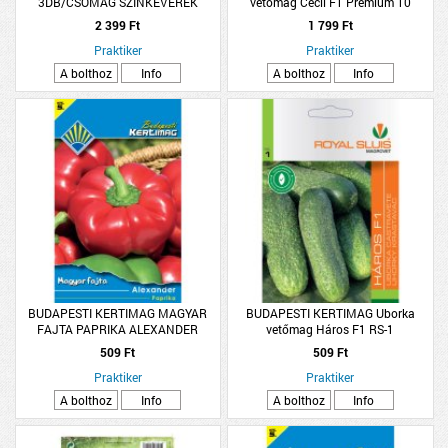
3DB/CSOMAG SZÍNKEVERÉK
vetőmag Cecil F1 Prémium 10
2 399 Ft
1 799 Ft
Praktiker
Praktiker
A bolthoz
Info
A bolthoz
Info
BUDAPESTI KERTIMAG MAGYAR
BUDAPESTI KERTIMAG Uborka
FAJTA PAPRIKA ALEXANDER
vetőmag Háros F1 RS-1
509 Ft
509 Ft
Praktiker
Praktiker
A bolthoz
Info
A bolthoz
Info