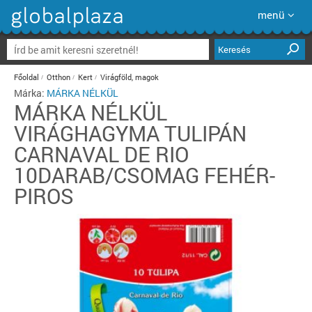
menü
Keresés
Főoldal
Otthon
Kert
Virágföld, magok
Márka:
MÁRKA NÉLKÜL
MÁRKA NÉLKÜL
VIRÁGHAGYMA TULIPÁN
CARNAVAL DE RIO
10DARAB/CSOMAG FEHÉR-
PIROS