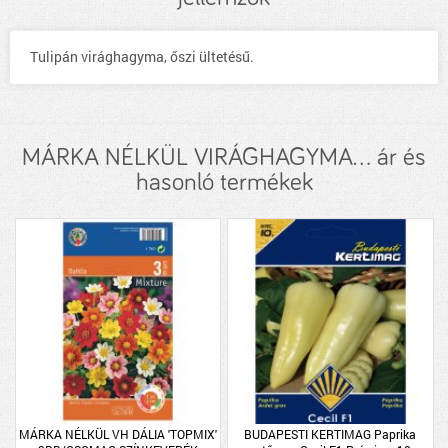
Tulipán virághagyma, őszi ültetésű.
MÁRKA NÉLKÜL VIRÁGHAGYMA... ár és
hasonló termékek
MÁRKA NÉLKÜL VH DÁLIA 'TOPMIX'
BUDAPESTI KERTIMAG Paprika