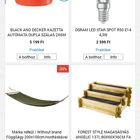
BLACK AND DECKER KAZETTA
OSRAM LED STAR SPOT R50 E14
AUTÓMATA DUPLA SZÁLAS 2X6M
4,3W
5 199 Ft
2 599 Ft
Praktiker
Praktiker
A bolthoz
Info
A bolthoz
Info
-30%
Márka nélkül / Without brand
FOREST STYLE MAGASÁGYÁS
Függőágy 200x100cm hordtáskával
ANGELIC 137L 80X60X36CM FA