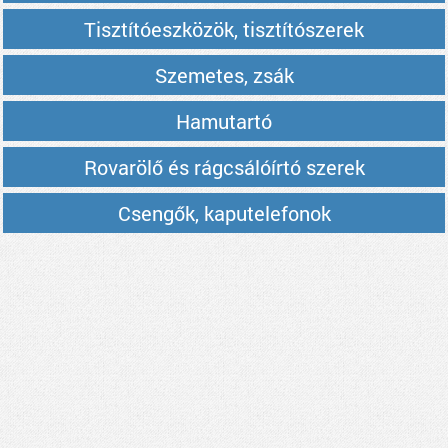
Tisztítóeszközök, tisztítószerek
Szemetes, zsák
Hamutartó
Rovarölő és rágcsálóírtó szerek
Csengők, kaputelefonok