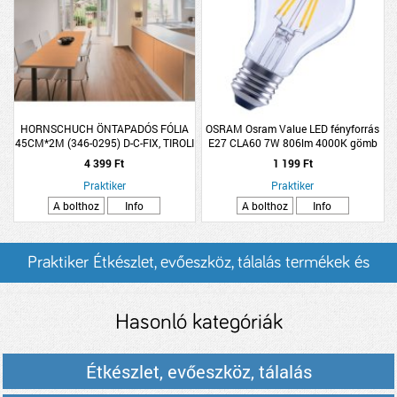
HORNSCHUCH ÖNTAPADÓS FÓLIA
OSRAM Osram Value LED fényforrás
45CM*2M (346-0295) D-C-FIX, TIROLI
E27 CLA60 7W 806lm 4000K gömb
BÜKK (R:149315)
hidegfehér
4 399 Ft
1 199 Ft
Praktiker
Praktiker
A bolthoz
Info
A bolthoz
Info
Praktiker Étkészlet, evőeszköz, tálalás termékek és
árak
Hasonló kategóriák
Étkészlet, evőeszköz, tálalás