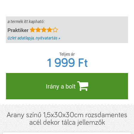
a termék itt kapható:
Praktiker
üzlet adatlapja, nyitvatartás »
Teljes ár
1 999
Ft
Irány a bolt
Arany színű 1,5x30x30cm rozsdamentes
acél dekor tálca jellemzők