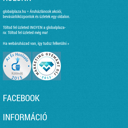
globalplaza.hu = Áruházláncok akciói,
bevásárlóközpontok és üzletek egy oldalon.
Töltsd fel üzleted INGYEN a globalplaza-
ra:
Töltsd fel üzleted még ma!
Ha webáruházad van, így tudsz felkerülni »
FACEBOOK
INFORMÁCIÓ