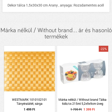
Dekor tálca 1,5x30x30 cm Arany , anyaga: Rozsdamentes acél
Márka nélkül / Without brand... ár és hasonló
termékek
-22%
WESTMARK 1010102101
Márka nélkül / Without brand Tálka
Tányéralátét, sárga
6db/cs 215ml 5,2x9x9cm üveg
1 499 Ft
1 799 Ft
1 399 Ft