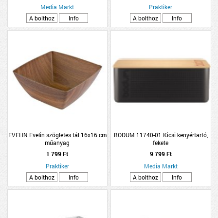
Media Markt
Praktiker
A bolthoz
Info
A bolthoz
Info
EVELIN Evelin szögletes tál 16x16 cm
BODUM 11740-01 Kicsi kenyértartó,
műanyag
fekete
1 799 Ft
9 799 Ft
Praktiker
Media Markt
A bolthoz
Info
A bolthoz
Info