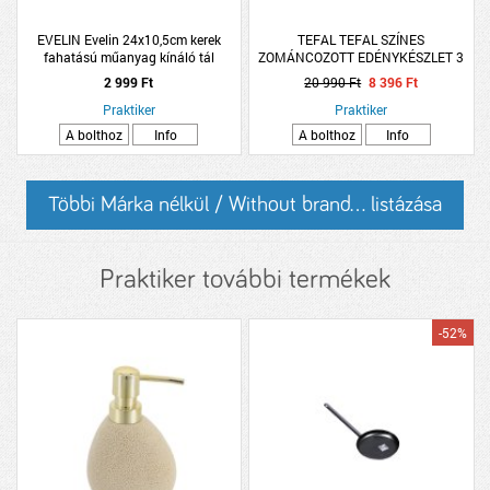
EVELIN Evelin 24x10,5cm kerek
TEFAL TEFAL SZÍNES
fahatású műanyag kínáló tál
ZOMÁNCOZOTT EDÉNYKÉSZLET 3
DARABOS 16/18/20CM INGENIO + 1
2 999 Ft
20 990 Ft
8 396 Ft
DARAB FOGÓ
Praktiker
Praktiker
A bolthoz
Info
A bolthoz
Info
Többi Márka nélkül / Without brand... listázása
Praktiker további termékek
-52%