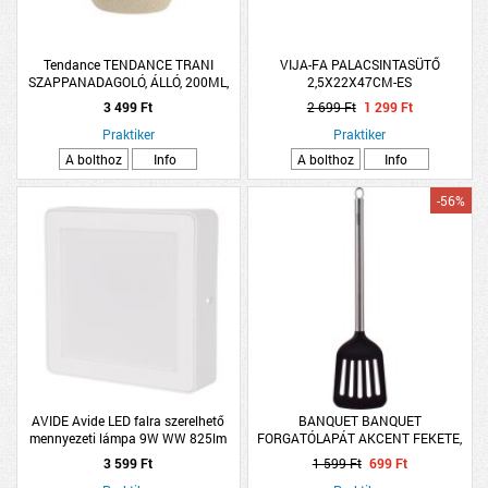
Tendance TENDANCE TRANI
VIJA-FA PALACSINTASÜTŐ
SZAPPANADAGOLÓ, ÁLLÓ, 200ML,
2,5X22X47CM-ES
BÉZS
3 499 Ft
2 699 Ft
1 299 Ft
Praktiker
Praktiker
A bolthoz
Info
A bolthoz
Info
-56%
AVIDE Avide LED falra szerelhető
BANQUET BANQUET
mennyezeti lámpa 9W WW 825lm
FORGATÓLAPÁT AKCENT FEKETE,
3000K IP20 12,5x12,5x3,2cm
33CM, LYUKAS
3 599 Ft
1 599 Ft
699 Ft