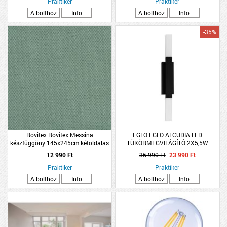
Praktiker
Praktiker
A bolthoz
Info
A bolthoz
Info
-35%
Rovitex Rovitex Messina
EGLO EGLO ALCUDIA LED
készfüggöny 145x245cm kétoldalas
TÜKÖRMEGVILÁGÍTÓ 2X5,5W
703 menta
2X600LM 3000K IP44 42X3CM
12 990 Ft
36 990 Ft
23 990 Ft
FEKETE-SZATÉN
Praktiker
Praktiker
A bolthoz
Info
A bolthoz
Info