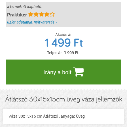
a termék itt kapható:
Praktiker
üzlet adatlapja, nyitvatartás »
Akciós ár
1 499
Ft
Teljes ár:
1 999 Ft
Irány a bolt
Átlátszó 30x15x15cm üveg váza jellemzők
Váza 30x15x15 cm Átlátszó , anyaga: Üveg