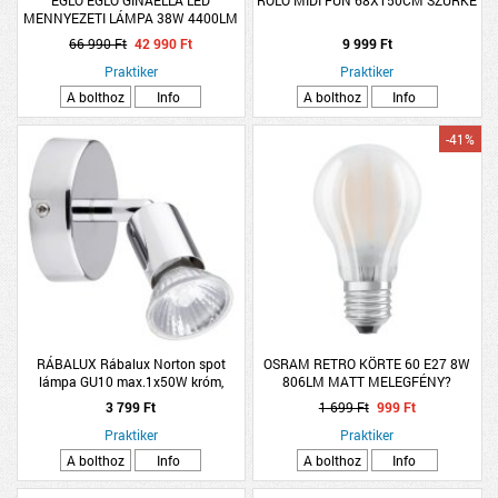
MENNYEZETI LÁMPA 38W 4400LM
3000K IP20 88X30CM FEKETE
66 990 Ft
42 990 Ft
9 999 Ft
Praktiker
Praktiker
A bolthoz
Info
A bolthoz
Info
-41%
RÁBALUX Rábalux Norton spot
OSRAM RETRO KÖRTE 60 E27 8W
lámpa GU10 max.1x50W króm,
806LM MATT MELEGFÉNY?
fényforrás nélkül
R:299915
3 799 Ft
1 699 Ft
999 Ft
Praktiker
Praktiker
A bolthoz
Info
A bolthoz
Info