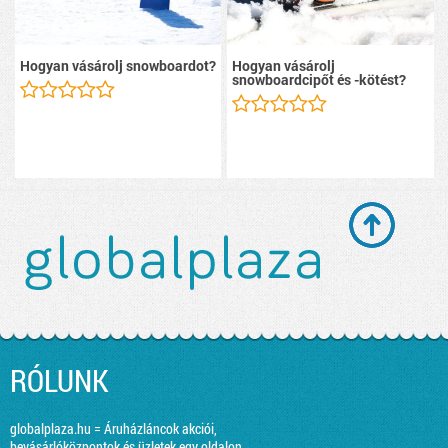
Hogyan vásárolj snowboardot?
Hogyan vásárolj
snowboardcipőt és -kötést?
RÓLUNK
globalplaza.hu = Áruházláncok akciói,
bevásárlóközpontok és üzletek egy oldalon.