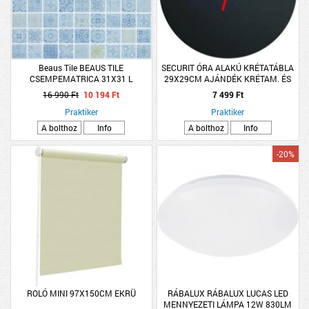
Beaus Tile BEAUS TILE
SECURIT ÓRA ALAKÚ KRÉTATÁBLA
CSEMPEMATRICA 31X31 L
29X29CM AJÁNDÉK KRÉTAM. ÉS
CHATEAUX2 ÖNTAPADÓS 4 LAP
RAGASZTÓCSÍK
16 990 Ft
10 194 Ft
7 499 Ft
Praktiker
Praktiker
A bolthoz
Info
A bolthoz
Info
-20%
ROLÓ MINI 97X150CM EKRÜ
RÁBALUX RÁBALUX LUCAS LED
MENNYEZETI LÁMPA 12W 830LM