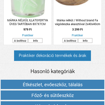
MÁRKA NÉLKÜL ILLATGYERTYA
Márka nélkül / Without brand Fa
ÜVEG TARTÓBAN 8X7X7CM
vágódeszka akasztóval 2x40x40cm
HÁROMFÉLE
natúr szín
979 Ft
3 299 Ft
Praktiker
Praktiker
A bolthoz
Info
A bolthoz
Info
Praktiker dekoráció termékek és árak
Hasonló kategóriák
Étkészlet, evőeszköz, tálalás
Főző- és sütőeszköz