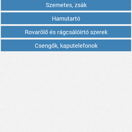
Szemetes, zsák
Hamutartó
Rovarölő és rágcsálóírtó szerek
Csengők, kaputelefonok