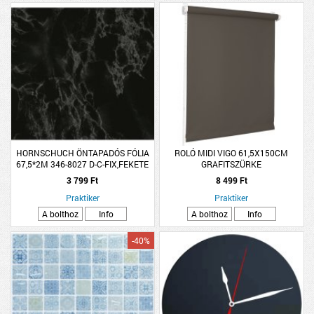
HORNSCHUCH ÖNTAPADÓS FÓLIA
ROLÓ MIDI VIGO 61,5X150CM
67,5*2M 346-8027 D-C-FIX,FEKETE
GRAFITSZÜRKE
MÁRVÁNY R:115080
3 799 Ft
8 499 Ft
Praktiker
Praktiker
A bolthoz
Info
A bolthoz
Info
-40%