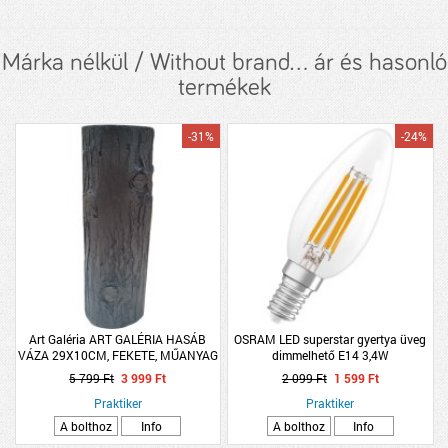
Márka nélkül / Without brand... ár és hasonló
termékek
-31%
-24%
Art Galéria ART GALÉRIA HASÁB
OSRAM LED superstar gyertya üveg
VÁZA 29X10CM, FEKETE, MŰANYAG
dimmelhető E14 3,4W
5 799 Ft
3 999 Ft
2 099 Ft
1 599 Ft
Praktiker
Praktiker
A bolthoz
Info
A bolthoz
Info