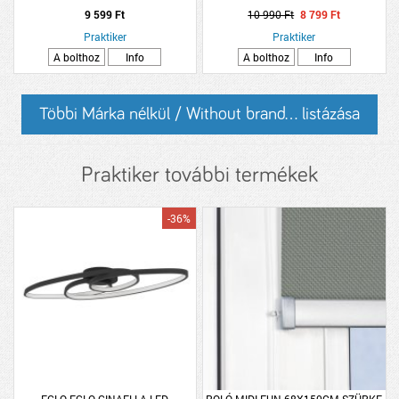
4000K IP44 MOZGÁSÉRZÉKELŐS
9 599 Ft
10 990 Ft
8 799 Ft
26,5CM FEHÉR
Praktiker
Praktiker
A bolthoz
Info
A bolthoz
Info
Többi Márka nélkül / Without brand... listázása
Praktiker további termékek
-36%
EGLO EGLO GINAELLA LED
ROLÓ MIDI FUN 68X150CM SZÜRKE