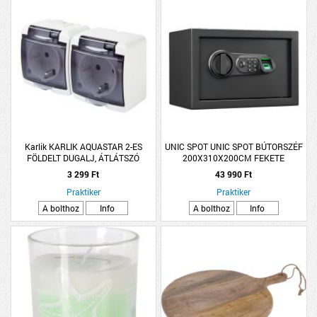
Karlik KARLIK AQUASTAR 2-ES
UNIC SPOT UNIC SPOT BÚTORSZÉF
FÖLDELT DUGALJ, ÁTLÁTSZÓ
200X310X200CM FEKETE
CSAPFEDELES IP54 FEHÉR
UJJLENYOMAT OLVASÓVAL
3 299 Ft
43 990 Ft
Praktiker
Praktiker
A bolthoz
Info
A bolthoz
Info