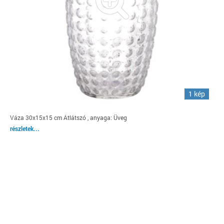
1 kép
Váza 30x15x15 cm Átlátszó , anyaga: Üveg
részletek...