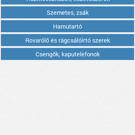
Szemetes, zsák
Hamutartó
Rovarölő és rágcsálóírtó szerek
Csengők, kaputelefonok