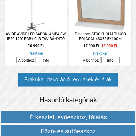
AVIDE AVIDE LED SAROKLÁMPA 8W
Tendance STOCKHOLM TÜKÖR
IP20 120° RGB+IC IR TÁVIRÁNYÍTÓ
POLCCAL 48X53,5X10CM
3X113,2CM FEKETE
10 990 Ft
17 990 Ft
13 990 Ft
Praktiker
Praktiker
A bolthoz
Info
A bolthoz
Info
Praktiker dekoráció termékek és árak
Hasonló kategóriák
Étkészlet, evőeszköz, tálalás
Főző- és sütőeszköz