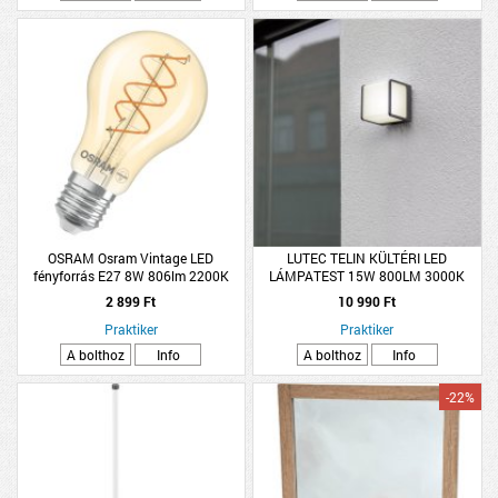
OSRAM Osram Vintage LED
LUTEC TELIN KÜLTÉRI LED
fényforrás E27 8W 806lm 2200K
LÁMPATEST 15W 800LM 3000K
kisgömb melegfehér dimmelhető
IP54
2 899 Ft
10 990 Ft
arany
Praktiker
Praktiker
A bolthoz
Info
A bolthoz
Info
-22%