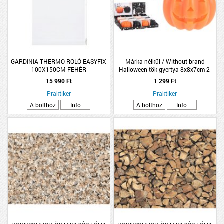
GARDINIA THERMO ROLÓ EASYFIX
Márka nélkül / Without brand
100X150CM FEHÉR
Halloween tök gyertya 8x8x7cm 2-
féle színben
15 990 Ft
1 299 Ft
Praktiker
Praktiker
A bolthoz
Info
A bolthoz
Info