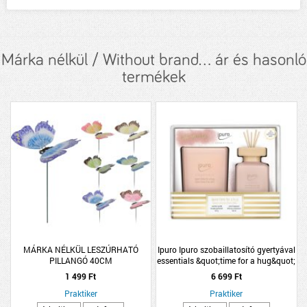
Márka nélkül / Without brand... ár és hasonló
termékek
MÁRKA NÉLKÜL LESZÚRHATÓ
Ipuro Ipuro szobaillatosító gyertyával
PILLANGÓ 40CM
essentials &quot;time for a hug&quot;
50ml/125g
1 499 Ft
6 699 Ft
Praktiker
Praktiker