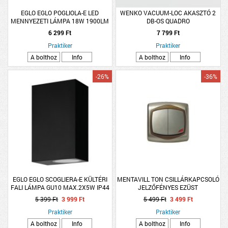
EGLO EGLO POGLIOLA-E LED
WENKO VACUUM-LOC AKASZTÓ 2
MENNYEZETI LÁMPA 18W 1900LM
DB-OS QUADRO
4000K IP20 CSILLAG EFF 31CM
6 299 Ft
7 799 Ft
FEHÉR
Praktiker
Praktiker
A bolthoz
Info
A bolthoz
Info
-26%
-36%
EGLO EGLO SCOGLIERA-E KÜLTÉRI
MENTAVILL TON CSILLÁRKAPCSOLÓ
FALI LÁMPA GU10 MAX.2X5W IP44
JELZŐFÉNYES EZÜST
7X14CM SZÖGLETES, FEKETE
5 399 Ft
3 999 Ft
5 499 Ft
3 499 Ft
Praktiker
Praktiker
A bolthoz
Info
A bolthoz
Info