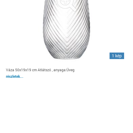
1 kép
Váza 50x19x19 cm Átlátszó , anyaga:Üveg
részletek...