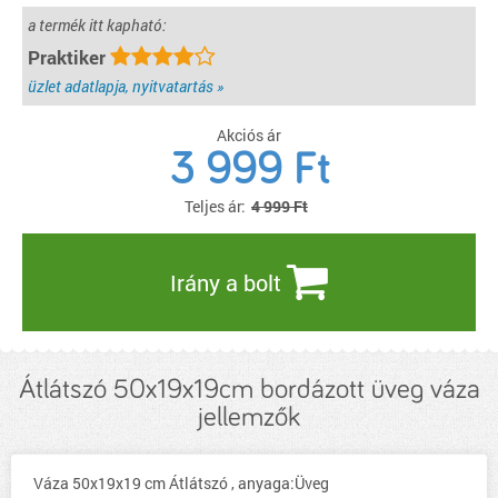
a termék itt kapható:
Praktiker
üzlet adatlapja, nyitvatartás »
Akciós ár
3 999
Ft
Teljes ár:
4 999 Ft
Irány a bolt
Átlátszó 50x19x19cm bordázott üveg váza
jellemzők
Váza 50x19x19 cm Átlátszó , anyaga:Üveg