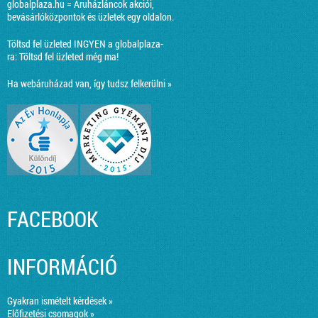
globalplaza.hu = Áruházláncok akciói,
bevásárlóközpontok és üzletek egy oldalon.
Töltsd fel üzleted INGYEN a globalplaza-
ra:
Töltsd fel üzleted még ma!
Ha webáruházad van, így tudsz felkerülni »
FACEBOOK
INFORMÁCIÓ
Gyakran ismételt kérdések »
Előfizetési csomagok »