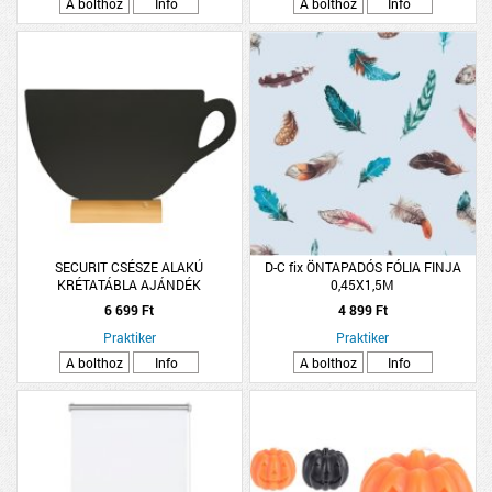
A bolthoz
Info
A bolthoz
Info
SECURIT CSÉSZE ALAKÚ
D-C fix ÖNTAPADÓS FÓLIA FINJA
KRÉTATÁBLA AJÁNDÉK
0,45X1,5M
KRÉTAMARKERREL
6 699 Ft
4 899 Ft
Praktiker
Praktiker
A bolthoz
Info
A bolthoz
Info