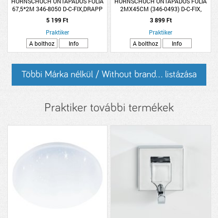
HORNSCHUCH ÖNTAPADÓS FÓLIA
HORNSCHUCH ÖNTAPADÓS FÓLIA
67,5*2M 346-8050 D-C-FIX,DRAPP
2MX45CM (346-0493) D-C-FIX,
GRÁNIT (R:117219)
TÜZIFA MINTA
5 199 Ft
3 899 Ft
Praktiker
Praktiker
A bolthoz
Info
A bolthoz
Info
Többi Márka nélkül / Without brand... listázása
Praktiker további termékek