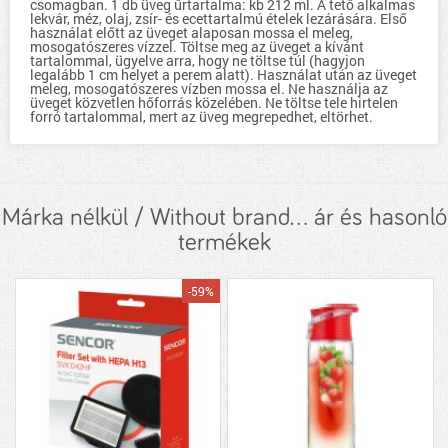
csomagban. 1 db üveg űrtartalma: kb 212 ml. A tető alkalmas
lekvár, méz, olaj, zsír- és ecettartalmú ételek lezárására. Első
használat előtt az üveget alaposan mossa el meleg,
mosogatószeres vízzel. Töltse meg az üveget a kívánt
tartalommal, ügyelve arra, hogy ne töltse túl (hagyjon
legalább 1 cm helyet a perem alatt). Használat után az üveget
meleg, mosogatószeres vízben mossa el. Ne használja az
üveget közvetlen hőforrás közelében. Ne töltse tele hirtelen
forró tartalommal, mert az üveg megrepedhet, eltörhet.
Márka nélkül / Without brand... ár és hasonló
termékek
-59%