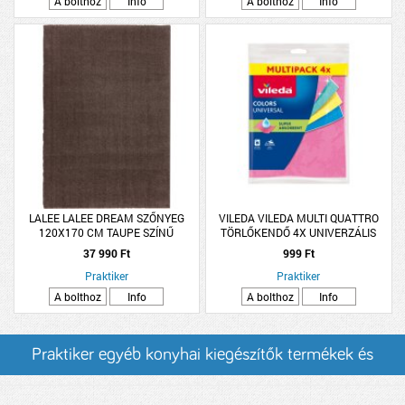
A bolthoz
Info
A bolthoz
Info
LALEE LALEE DREAM SZŐNYEG
VILEDA VILEDA MULTI QUATTRO
120X170 CM TAUPE SZÍNŰ
TÖRLŐKENDŐ 4X UNIVERZÁLIS
KONYHA+FÜRDŐ
37 990 Ft
999 Ft
Praktiker
Praktiker
A bolthoz
Info
A bolthoz
Info
Praktiker egyéb konyhai kiegészítők termékek és
árak