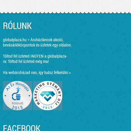
RÓLUNK
globalplaza.hu = Áruházláncok akciói,
bevásárlóközpontok és üzletek egy oldalon.
Töltsd fel üzleted INGYEN a globalplaza-
ra:
Töltsd fel üzleted még ma!
Ha webáruházad van, így tudsz felkerülni »
FACEBOOK