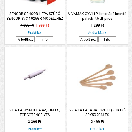
SENCOR SENCOR HEPA SZŰRŐ
VIVAMAX GYVL1P Limonádé készítő
SENCOR SVC 1025GR MODELLHEZ
palack, 7,5 dl, piros
4 899 Ft
1 999 Ft
1 299 Ft
Praktiker
Media Markt
A bolthoz
Info
A bolthoz
Info
VIJA-FA NYÚJTÓFA 42,5CM-ES,
VIJA-FA FAKANÁL SZETT (5DB-OS)
FORGÓTENGELYES
30X5X2CM-ES
3 399 Ft
2 499 Ft
Praktiker
Praktiker