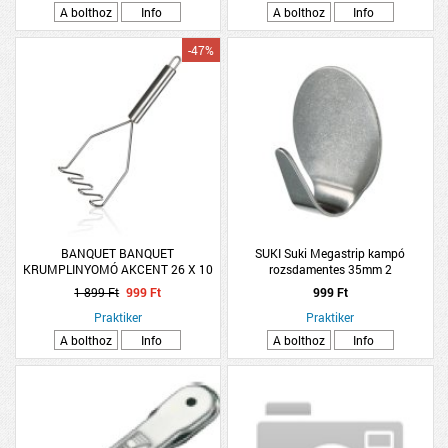
A bolthoz
Info
A bolthoz
Info
-47%
BANQUET BANQUET
SUKI Suki Megastrip kampó
KRUMPLINYOMÓ AKCENT 26 X 10
rozsdamentes 35mm 2
CM ROZSDAMENTES ACÉL
darab/csomag
1 899 Ft
999 Ft
999 Ft
Praktiker
Praktiker
A bolthoz
Info
A bolthoz
Info