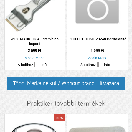
WESTMARK 1084 Kerámialap
PERFECT HOME 28248 Bolytalanító
kaparó
2 599 Ft
1 099 Ft
Media Markt
Media Markt
A bolthoz
Info
A bolthoz
Info
Többi Márka nélkül / Without brand... listázása
Praktiker további termékek
-33%