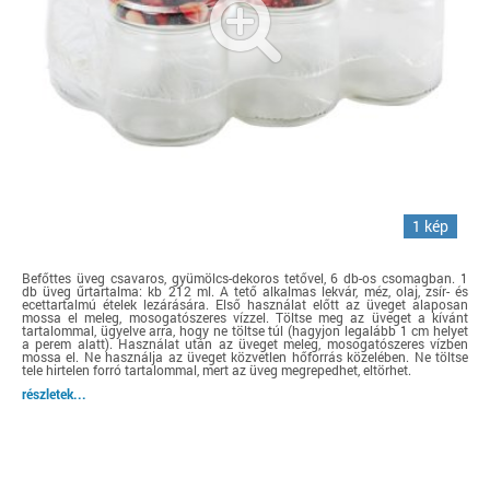
1 kép
Befőttes üveg csavaros, gyümölcs-dekoros tetővel, 6 db-os csomagban. 1
db üveg űrtartalma: kb 212 ml. A tető alkalmas lekvár, méz, olaj, zsír- és
ecettartalmú ételek lezárására. Első használat előtt az üveget alaposan
mossa el meleg, mosogatószeres vízzel. Töltse meg az üveget a kívánt
tartalommal, ügyelve arra, hogy ne töltse túl (hagyjon legalább 1 cm helyet
a perem alatt). Használat után az üveget meleg, mosogatószeres vízben
mossa el. Ne használja az üveget közvetlen hőforrás közelében. Ne töltse
tele hirtelen forró tartalommal, mert az üveg megrepedhet, eltörhet.
részletek...