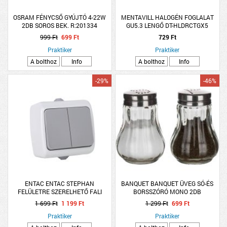
OSRAM FÉNYCSŐ GYÚJTÓ 4-22W
MENTAVILL HALOGÉN FOGLALAT
2DB SOROS BEK. R:201334
GU5.3 LENGŐ DT-HLDRCTGX5
999 Ft
699 Ft
729 Ft
Praktiker
Praktiker
A bolthoz
Info
A bolthoz
Info
-29%
-46%
ENTAC ENTAC STEPHAN
BANQUET BANQUET ÜVEG SÓ-ÉS
FELÜLETRE SZERELHETŐ FALI
BORSSZÓRÓ MONO 2DB
KAPCSOLÓ CSILLÁRKAPCSOLÓ IP54
1 699 Ft
1 199 Ft
1 299 Ft
699 Ft
SZÜRKE-FEHÉR
Praktiker
Praktiker