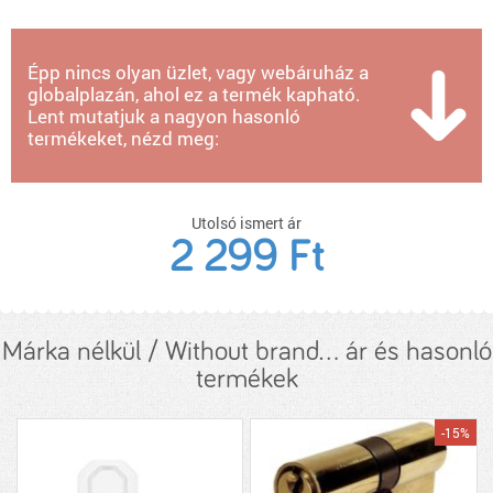
Épp nincs olyan üzlet, vagy webáruház a
globalplazán, ahol ez a termék kapható.
Lent mutatjuk a nagyon hasonló
termékeket, nézd meg:
Utolsó ismert ár
2 299 Ft
Márka nélkül / Without brand... ár és hasonló
termékek
-15%