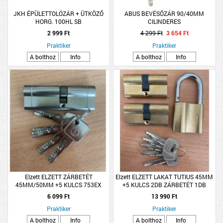
JKH ÉPÜLETTOLÓZÁR + ÜTKÖZŐ
ABUS BEVÉSŐZÁR 90/40MM
HORG. 100HL SB
CILINDERES
2 999 Ft
4 299 Ft
3 654 Ft
Praktiker
Praktiker
A bolthoz
Info
A bolthoz
Info
Elzett ELZETT ZÁRBETÉT
Elzett ELZETT LAKAT TUTIUS 45MM
45MM/50MM +5 KULCS 753EX
+5 KULCS 2DB ZÁRBETÉT 1DB
LAKAT
6 099 Ft
13 990 Ft
Praktiker
Praktiker
A bolthoz
Info
A bolthoz
Info