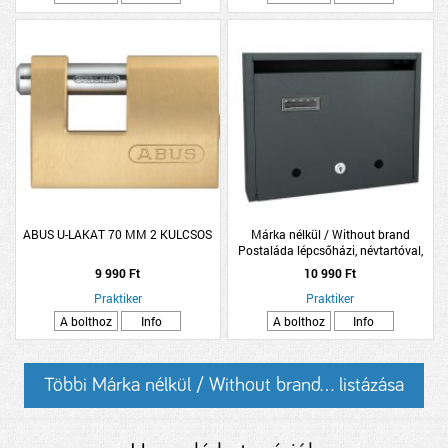
ABUS U-LAKAT 70 MM 2 KULCSOS
Márka nélkül / Without brand
Postaláda lépcsőházi, névtartóval,
felnyíló, fekvő, 35x27 cm antracit
9 990 Ft
10 990 Ft
Praktiker
Praktiker
A bolthoz
Info
A bolthoz
Info
Többi Márka nélkül / Without brand... listázása