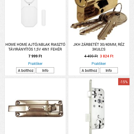
HOME HOME AJTÓ/ABLAK RIASZTÓ
JKH ZÁRBETÉT 30/40MM, RÉZ
TÁVIRÁNYÍTÓS 1,5V 4IN1 FEHÉR
3KULCS
7 999 Ft
4 499 Ft
3 824 Ft
Praktiker
Praktiker
A bolthoz
Info
A bolthoz
Info
-15%