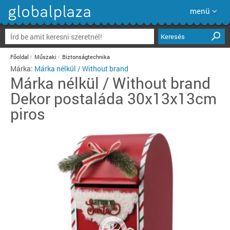
menü
Keresés
Főoldal
Műszaki
Biztonságtechnika
Márka:
Márka nélkül / Without brand
Márka nélkül / Without brand
Dekor postaláda 30x13x13cm
piros