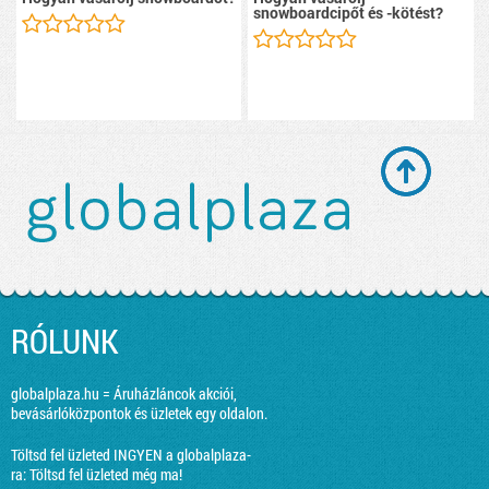
snowboardcipőt és -kötést?
RÓLUNK
globalplaza.hu = Áruházláncok akciói,
bevásárlóközpontok és üzletek egy oldalon.
Töltsd fel üzleted INGYEN a globalplaza-
ra:
Töltsd fel üzleted még ma!