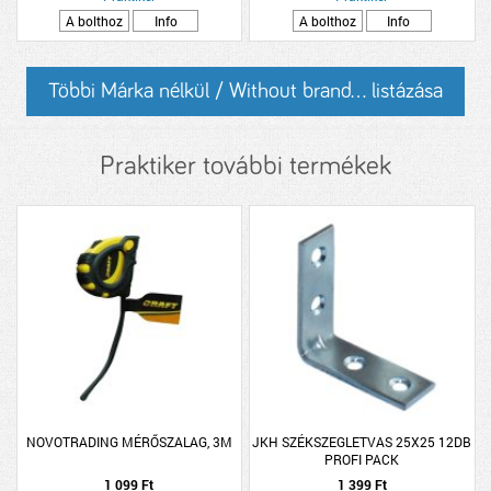
A bolthoz
Info
A bolthoz
Info
Többi Márka nélkül / Without brand... listázása
Praktiker további termékek
NOVOTRADING MÉRŐSZALAG, 3M
JKH SZÉKSZEGLETVAS 25X25 12DB
PROFI PACK
1 099 Ft
1 399 Ft