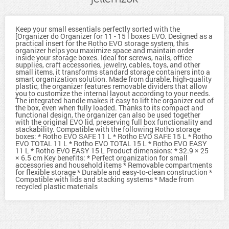
Keep your small essentials perfectly sorted with the
[Organizer do Organizer for 11 - 15 l boxes EVO. Designed as a
practical insert for the Rotho EVO storage system, this
organizer helps you maximize space and maintain order
inside your storage boxes. Ideal for screws, nails, office
supplies, craft accessories, jewelry, cables, toys, and other
small items, it transforms standard storage containers into a
smart organization solution. Made from durable, high-quality
plastic, the organizer features removable dividers that allow
you to customize the internal layout according to your needs.
The integrated handle makes it easy to lift the organizer out of
the box, even when fully loaded. Thanks to its compact and
functional design, the organizer can also be used together
with the original EVO lid, preserving full box functionality and
stackability. Compatible with the following Rotho storage
boxes: * Rotho EVO SAFE 11 L * Rotho EVO SAFE 15 L * Rotho
EVO TOTAL 11 L * Rotho EVO TOTAL 15 L * Rotho EVO EASY
11 L * Rotho EVO EASY 15 L Product dimensions: * 32.9 × 25
× 6.5 cm Key benefits: * Perfect organization for small
accessories and household items * Removable compartments
for flexible storage * Durable and easy-to-clean construction *
Compatible with lids and stacking systems * Made from
recycled plastic materials