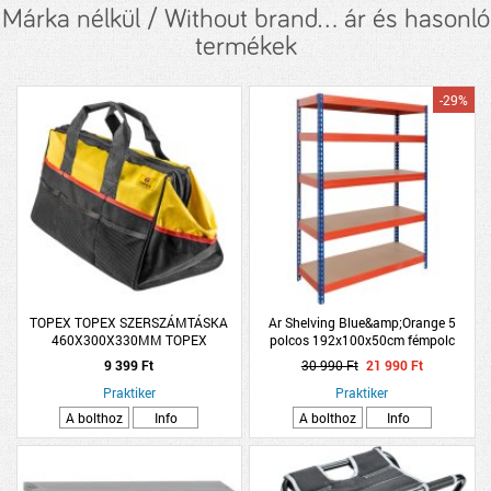
Márka nélkül / Without brand... ár és hasonló
termékek
-29%
TOPEX TOPEX SZERSZÁMTÁSKA
Ar Shelving Blue&amp;Orange 5
460X300X330MM TOPEX
polcos 192x100x50cm fémpolc
9 399 Ft
30 990 Ft
21 990 Ft
Praktiker
Praktiker
A bolthoz
Info
A bolthoz
Info