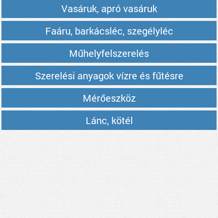
Vasáruk, apró vasáruk
Faáru, barkácsléc, szegélyléc
Műhelyfelszerelés
Szerelési anyagok vízre és fűtésre
Mérőeszköz
Lánc, kötél