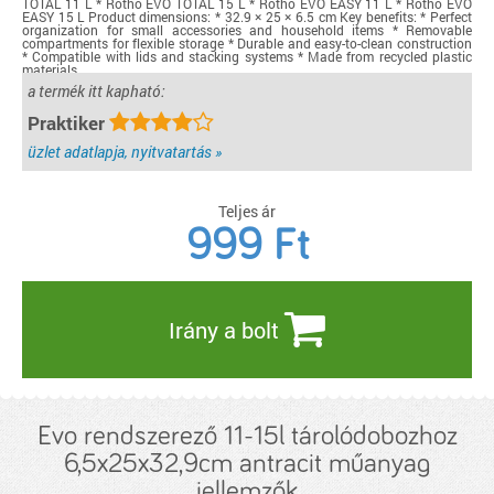
TOTAL 11 L * Rotho EVO TOTAL 15 L * Rotho EVO EASY 11 L * Rotho EVO
EASY 15 L Product dimensions: * 32.9 × 25 × 6.5 cm Key benefits: * Perfect
organization for small accessories and household items * Removable
compartments for flexible storage * Durable and easy-to-clean construction
* Compatible with lids and stacking systems * Made from recycled plastic
materials
a termék itt kapható:
részletek...
Praktiker
üzlet adatlapja, nyitvatartás »
Teljes ár
999
Ft
Irány a bolt
Evo rendszerező 11-15l tárolódobozhoz
6,5x25x32,9cm antracit műanyag
jellemzők