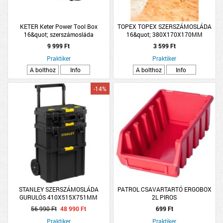
KETER Keter Power Tool Box
TOPEX TOPEX SZERSZÁMOSLÁDA
16&quot; szerszámosláda
16&quot; 380X170X170MM
41,9x32,7x20,5cm
9 999 Ft
3 599 Ft
Praktiker
Praktiker
A bolthoz
Info
A bolthoz
Info
-14%
STANLEY SZERSZÁMOSLÁDA
PATROL CSAVARTARTÓ ERGOBOX
GURULÓS 410X515X751MM
2L PIROS
STANLEY
56 990 Ft
48 990 Ft
699 Ft
Praktiker
Praktiker