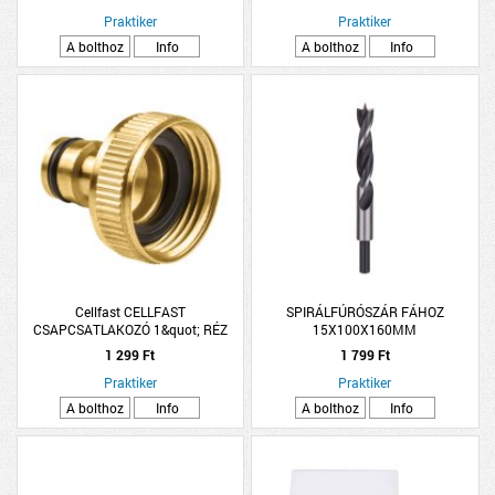
Praktiker
Praktiker
A bolthoz
Info
A bolthoz
Info
Cellfast CELLFAST
SPIRÁLFÚRÓSZÁR FÁHOZ
CSAPCSATLAKOZÓ 1&quot; RÉZ
15X100X160MM
1 299 Ft
1 799 Ft
Praktiker
Praktiker
A bolthoz
Info
A bolthoz
Info