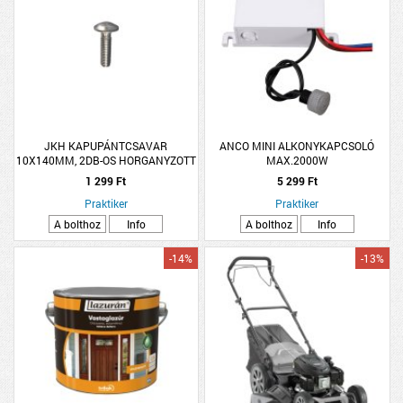
JKH KAPUPÁNTCSAVAR
ANCO MINI ALKONYKAPCSOLÓ
10X140MM, 2DB-OS HORGANYZOTT
MAX.2000W
1 299 Ft
5 299 Ft
Praktiker
Praktiker
A bolthoz
Info
A bolthoz
Info
-14%
-13%