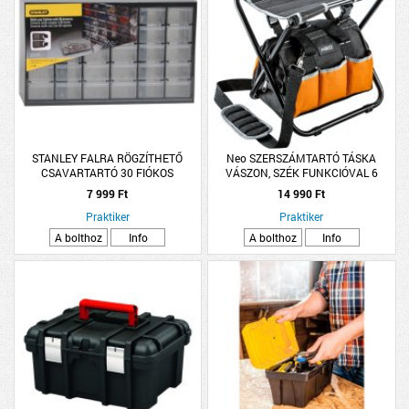
STANLEY FALRA RÖGZÍTHETŐ
Neo SZERSZÁMTARTÓ TÁSKA
CSAVARTARTÓ 30 FIÓKOS
VÁSZON, SZÉK FUNKCIÓVAL 6
36,5X21X15,5CM
ZSEBBEL, NEO
7 999 Ft
14 990 Ft
Praktiker
Praktiker
A bolthoz
Info
A bolthoz
Info