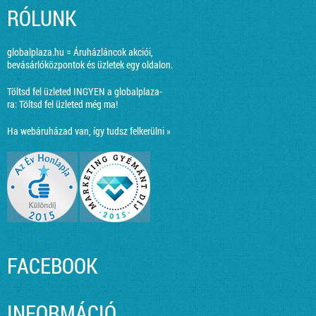
RÓLUNK
globalplaza.hu = Áruházláncok akciói,
bevásárlóközpontok és üzletek egy oldalon.
Töltsd fel üzleted INGYEN a globalplaza-
ra:
Töltsd fel üzleted még ma!
Ha webáruházad van, így tudsz felkerülni »
FACEBOOK
INFORMÁCIÓ