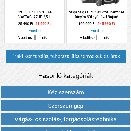
PPG TRILAK LAZURÁN
Stiga Stiga CP1 484 WSQ benzines
VASTAGLAZÚR 2,5 L
fűnyíró 60l gyűjtővel önjáró
SZÍNTELEN,SELYEMF.OLDÓSZ.
25 490 Ft
21 990 Ft
166 990 Ft
145 990 Ft
(R:223320)
Praktiker
Praktiker
A bolthoz
Info
A bolthoz
Info
Praktiker tárolás, teherszállítás termékek és árak
Hasonló kategóriák
Kéziszerszám
Szerszámgép
Vágás-, csiszolás-, forgácsolástechnika