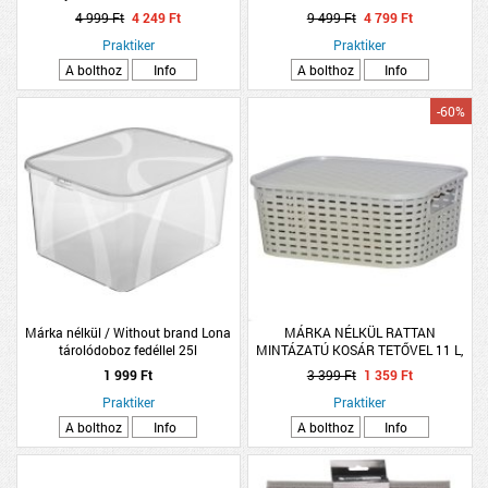
34x38x39,5cm bézs-fekete műanyag
BEVONAT,KRÓMOZ.ACÉL
4 999 Ft
4 249 Ft
9 499 Ft
4 799 Ft
38X13X30CM
Praktiker
Praktiker
A bolthoz
Info
A bolthoz
Info
-60%
Márka nélkül / Without brand Lona
MÁRKA NÉLKÜL RATTAN
tárolódoboz fedéllel 25l
MINTÁZATÚ KOSÁR TETŐVEL 11 L,
23x35,1x42cm színtelen műanyag
BÉZS
1 999 Ft
3 399 Ft
1 359 Ft
Praktiker
Praktiker
A bolthoz
Info
A bolthoz
Info