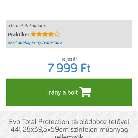
a termék itt kapható:
Praktiker
üzlet adatlapja, nyitvatartás »
Teljes ár
7 999
Ft
Irány a bolt
Evo Total Protection tárolódoboz tetővel
44l 28x39,5x59cm színtelen műanyag
jellemzők