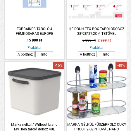
FORRAIKER TÁROLÓ 4
HEIDRUN TEX BOX TÁROLÓDOBOZ
FÉMKOSARAS EUROPE
38*28*27,2CM TETŐVEL
15 990 Ft
3 999 Ft
2 999 Ft
Praktiker
Praktiker
A bolthoz
Info
A bolthoz
Info
-15%
-49%
Márka nélkül / Without brand
MÁRKA NÉLKÜL FŰSZERPOLC CUKY
MyThen tároló doboz 40L
PROOF 2-SZINT.OVÁL NANO