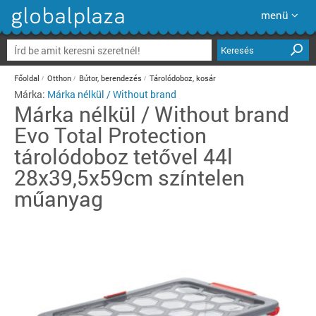
menü
Keresés
Főoldal
Otthon
Bútor, berendezés
Tárolódoboz, kosár
Márka:
Márka nélkül / Without brand
Márka nélkül / Without brand
Evo Total Protection
tárolódoboz tetővel 44l
28x39,5x59cm színtelen
műanyag