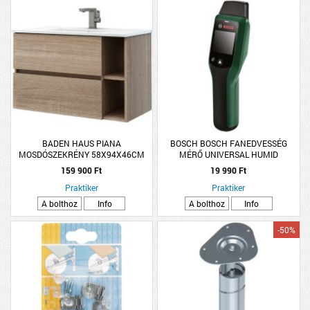
BADEN HAUS PIANA
BOSCH BOSCH FANEDVESSÉG
MOSDÓSZEKRÉNY 58X94X46CM
MÉRŐ UNIVERSAL HUMID
TÖLGY
159 900 Ft
19 990 Ft
Praktiker
Praktiker
A bolthoz
Info
A bolthoz
Info
-50%