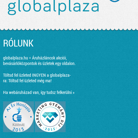
RÓLUNK
globalplaza.hu = Áruházláncok akciói,
bevásárlóközpontok és üzletek egy oldalon.
Töltsd fel üzleted INGYEN a globalplaza-
ra:
Töltsd fel üzleted még ma!
Ha webáruházad van, így tudsz felkerülni »