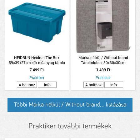
HEIDRUN Heidrun The Box
Márka nélkül / Without brand
59x39x27cm kék műanyag tároló
Tárolódoboz 30x30x30cm
doboz tetővel 45L
világosszürke poliészter
7 499 Ft
1 499 Ft
Praktiker
Praktiker
A bolthoz
Info
A bolthoz
Info
Többi Márka nélkül / Without brand... listázása
Praktiker további termékek