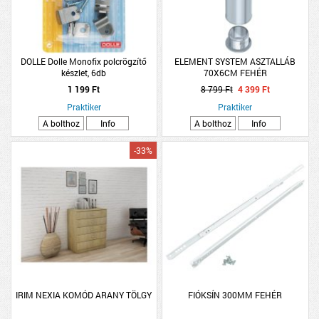
DOLLE Dolle Monofix polcrögzítő
ELEMENT SYSTEM ASZTALLÁB
készlet, 6db
70X6CM FEHÉR
1 199 Ft
8 799 Ft
4 399 Ft
Praktiker
Praktiker
A bolthoz
Info
A bolthoz
Info
-33%
IRIM NEXIA KOMÓD ARANY TÖLGY
FIÓKSÍN 300MM FEHÉR