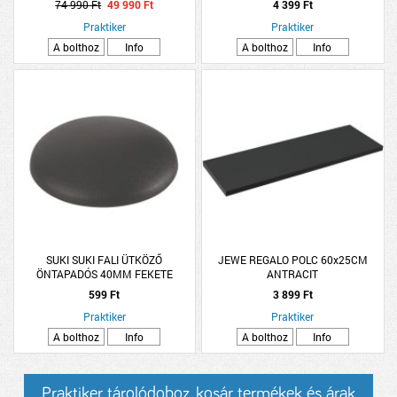
74 990 Ft
49 990 Ft
4 399 Ft
Praktiker
Praktiker
A bolthoz
Info
A bolthoz
Info
SUKI SUKI FALI ÜTKÖZŐ
JEWE REGALO POLC 60x25CM
ÖNTAPADÓS 40MM FEKETE
ANTRACIT
2DB/CSOMAG
599 Ft
3 899 Ft
Praktiker
Praktiker
A bolthoz
Info
A bolthoz
Info
Praktiker tárolódoboz, kosár termékek és árak