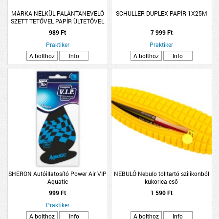
MÁRKA NÉLKÜL PALÁNTANEVELŐ
SCHULLER DUPLEX PAPÍR 1X25M
SZETT TETŐVEL PAPÍR ÜLTETŐVEL
20X14X12CM
989 Ft
7 999 Ft
Praktiker
Praktiker
A bolthoz
Info
A bolthoz
Info
SHERON Autóillatosító Power Air VIP
NEBULÓ Nebulo tolltartó szilikonból
Aquatic
kukorica cső
999 Ft
1 590 Ft
Praktiker
A bolthoz
Info
A bolthoz
Info