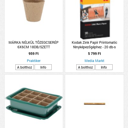
MÁRKA NÉLKÜL TŐZEGCSERÉP
Kodak Zink Papír Printomatic
6X6CM 18DB/SZETT
fényképezőgéphez - 20 db-s
959 Ft
5 799 Ft
Praktiker
Media Markt
A bolthoz
Info
A bolthoz
Info