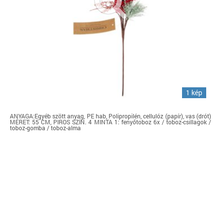
1 kép
ANYAGA:Egyéb szött anyag, PE hab, Polipropilén, cellulóz (papír), vas (drót)
MÉRET: 55 CM, PIROS SZÍN. 4 MINTA 1: fenyőtoboz 6x / toboz-csillagok /
toboz-gomba / toboz-alma