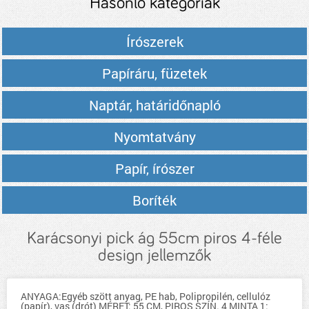
Hasonló kategóriák
Írószerek
Papíráru, füzetek
Naptár, határidőnapló
Nyomtatvány
Papír, írószer
Boríték
Karácsonyi pick ág 55cm piros 4-féle
design jellemzők
ANYAGA:Egyéb szött anyag, PE hab, Polipropilén, cellulóz
(papír), vas (drót) MÉRET: 55 CM, PIROS SZÍN. 4 MINTA 1: