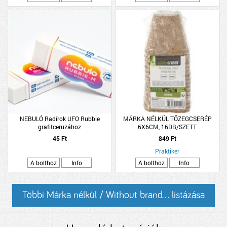
NEBULÓ Radírok UFO Rubbie
MÁRKA NÉLKÜL TŐZEGCSERÉP
grafitceruzához
6X6CM, 16DB/SZETT
45 Ft
849 Ft
Praktiker
A bolthoz
Info
A bolthoz
Info
Többi Márka nélkül / Without brand... listázása