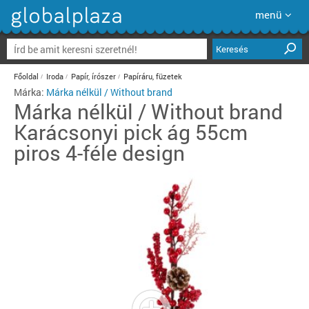
menü
Keresés
Főoldal
Iroda
Papír, írószer
Papíráru, füzetek
Márka:
Márka nélkül / Without brand
Márka nélkül / Without brand
Karácsonyi pick ág 55cm
piros 4-féle design