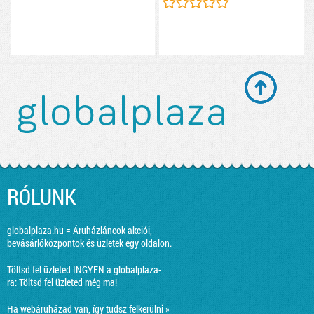
RÓLUNK
globalplaza.hu = Áruházláncok akciói,
bevásárlóközpontok és üzletek egy oldalon.
Töltsd fel üzleted INGYEN a globalplaza-
ra:
Töltsd fel üzleted még ma!
Ha webáruházad van, így tudsz felkerülni »