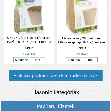
MÁRKA NÉLKÜL ÜLTETŐCSERÉP
Márka nélkül / Without brand
PAPÍR 10 DARAB/SZETT 8X8CM
Ültetőcserép papír 8x8x7,5cm kerek
549 Ft
599 Ft
Praktiker
Praktiker
A bolthoz
Info
A bolthoz
Info
Praktiker papíráru, füzetek termékek és árak
Hasonló kategóriák
Papíráru, füzetek