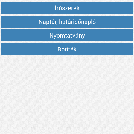
Írószerek
Naptár, határidőnapló
Nyomtatvány
Boríték