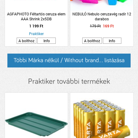
AGFAPHOTO Féltartós ceruza elem
NEBULÓ Nebulo ceruzavég radír 12
AAA Shrink 2x5DB
darabos
1 199 Ft
179 Ft
169 Ft
Praktiker
A bolthoz
Info
A bolthoz
Info
Többi Márka nélkül / Without brand... listázása
Praktiker további termékek