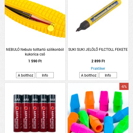
NEBULÓ Nebulo tolltartó szilikonból
SUKI SUKI JELÖLŐ FILCTOLL FEKETE
kukorica cső
1 590 Ft
2 899 Ft
Praktiker
A bolthoz
Info
A bolthoz
Info
-6%