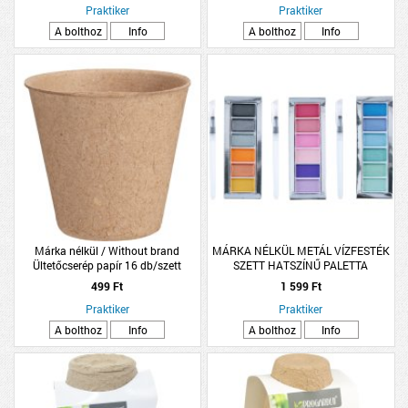
Praktiker
Praktiker
A bolthoz
Info
A bolthoz
Info
Márka nélkül / Without brand
MÁRKA NÉLKÜL METÁL VÍZFESTÉK
Ültetőcserép papír 16 db/szett
SZETT HATSZÍNŰ PALETTA
6x5,5x5,5cm kerek
HÁROMFÉLE SZÍNKOMBINÁCIÓ
499 Ft
1 599 Ft
Praktiker
Praktiker
A bolthoz
Info
A bolthoz
Info