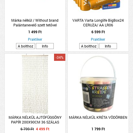
Márka nélkül / Without brand
VARTA Varta Longlife BigBox24
Palántanevelő szett tetővel
CERUZA/ AA LR06
27,5x20x11cm papír ültetővel 24
1 499 Ft
6 599 Ft
ültetőlyukkal
Praktiker
Praktiker
A bolthoz
Info
A bolthoz
Info
-34%
MÁRKA NÉLKÜL AJTÓFÜGGÖNY
MÁRKA NÉLKÜL KRÉTA VÖDÖRBEN
PAPÍR 200X90CM 36 SZÁLAS
6 799 Ft
4 499 Ft
1 799 Ft