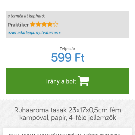
a termék itt kapható:
Praktiker
üzlet adatlapja, nyitvatartás »
Teljes ár
599
Ft
Irány a bolt
Ruhaaroma tasak 23x17x0,5cm fém
kampóval, papír, 4-féle jellemzők