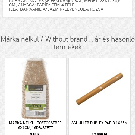
RUHA AROMA TASAK FÉM KAMPÓVAL, MÉRET :23X17X0,5
CM , ANYAGA: PAPÍR/ FÉM, 4 FÉLE
ILLATBAN:VANILIA/JÁZMIN/LEVENDULA/RÓZSA
Márka nélkül / Without brand... ár és hasonló
termékek
MÁRKA NÉLKÜL TŐZEGCSERÉP
SCHULLER DUPLEX PAPÍR 1X25M
6X6CM, 16DB/SZETT
849 Ft
12 990 Ft