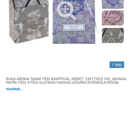
1 kép
RUHA AROMA TASAK FÉM KAMPÓVAL, MÉRET :23X17X0,5 CM , ANYAGA:
PAPÍR/ FÉM, 4 FÉLE ILLATBAN:VANILIA/JÁZMIN/LEVENDULA/RÓZSA
részletek...