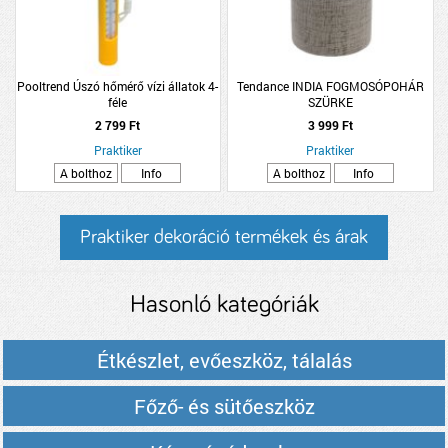
Pooltrend Úszó hőmérő vízi állatok 4-
Tendance INDIA FOGMOSÓPOHÁR
féle
SZÜRKE
2 799 Ft
3 999 Ft
Praktiker
Praktiker
A bolthoz
Info
A bolthoz
Info
Praktiker dekoráció termékek és árak
Hasonló kategóriák
Étkészlet, evőeszköz, tálalás
Főző- és sütőeszköz