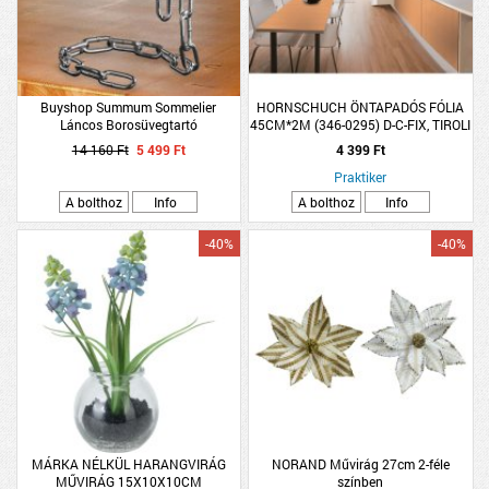
Buyshop Summum Sommelier
HORNSCHUCH ÖNTAPADÓS FÓLIA
Láncos Borosüvegtartó
45CM*2M (346-0295) D-C-FIX, TIROLI
BÜKK (R:149315)
14 160 Ft
5 499 Ft
4 399 Ft
Praktiker
A bolthoz
Info
A bolthoz
Info
-40%
-40%
MÁRKA NÉLKÜL HARANGVIRÁG
NORAND Művirág 27cm 2-féle
MŰVIRÁG 15X10X10CM
színben