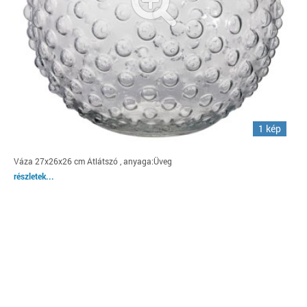
1 kép
Váza 27x26x26 cm Átlátszó , anyaga:Üveg
részletek...