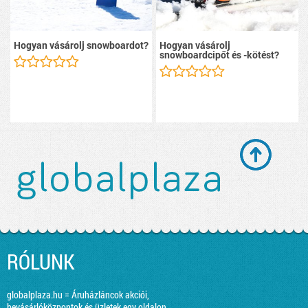
Hogyan vásárolj snowboardot?
Hogyan vásárolj
snowboardcipőt és -kötést?
RÓLUNK
globalplaza.hu = Áruházláncok akciói,
bevásárlóközpontok és üzletek egy oldalon.