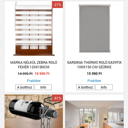
-27%
MÁRKA NÉLKÜL ZEBRA ROLÓ
GARDINIA THERMO ROLÓ EASYFIX
FEHÉR 120X180CM
100X150 CM SZÜRKE
14 990 Ft
10 990 Ft
15 990 Ft
Praktiker
Praktiker
A bolthoz
Info
A bolthoz
Info
-61%