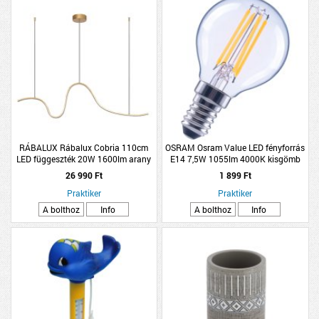
RÁBALUX Rábalux Cobria 110cm
OSRAM Osram Value LED fényforrás
LED függeszték 20W 1600lm arany
E14 7,5W 1055lm 4000K kisgömb
hidegfehér filament átlátszó
26 990 Ft
1 899 Ft
Praktiker
Praktiker
A bolthoz
Info
A bolthoz
Info