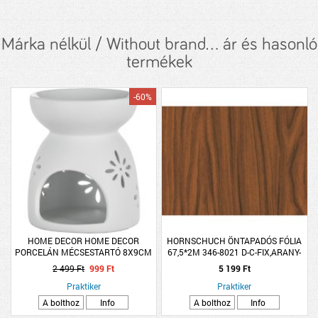
Márka nélkül / Without brand... ár és hasonló
termékek
-60%
HOME DECOR HOME DECOR
HORNSCHUCH ÖNTAPADÓS FÓLIA
PORCELÁN MÉCSESTARTÓ 8X9CM
67,5*2M 346-8021 D-C-FIX,ARANY-
DIÓFA MINTÁS R:115075
2 499 Ft
999 Ft
5 199 Ft
Praktiker
Praktiker
A bolthoz
Info
A bolthoz
Info