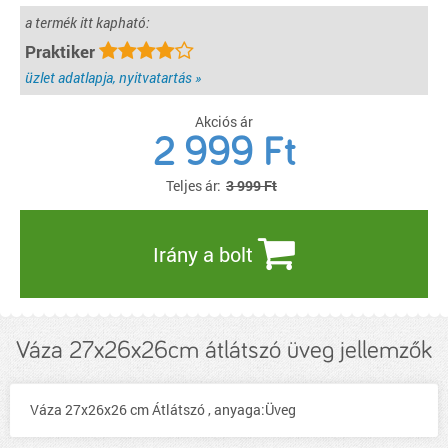
a termék itt kapható:
Praktiker
üzlet adatlapja, nyitvatartás »
Akciós ár
2 999
Ft
Teljes ár:
3 999 Ft
Irány a bolt
Váza 27x26x26cm átlátszó üveg jellemzők
Váza 27x26x26 cm Átlátszó , anyaga:Üveg