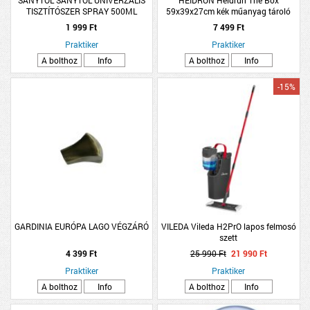
TISZTÍTÓSZER SPRAY 500ML
59x39x27cm kék műanyag tároló
doboz tetővel 45L
1 999 Ft
7 499 Ft
Praktiker
Praktiker
A bolthoz
Info
A bolthoz
Info
-15%
GARDINIA EURÓPA LAGO VÉGZÁRÓ
VILEDA Vileda H2PrO lapos felmosó
szett
4 399 Ft
25 990 Ft
21 990 Ft
Praktiker
Praktiker
A bolthoz
Info
A bolthoz
Info