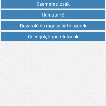
Szemetes, zsák
Hamutartó
Rovarölő és rágcsálóírtó szerek
Csengők, kaputelefonok