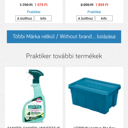
HÁROMFÉLE
1 799 Ft
1 079 Ft
3 099 Ft
1 859 Ft
Praktiker
Praktiker
A bolthoz
Info
A bolthoz
Info
Többi Márka nélkül / Without brand... listázása
Praktiker további termékek
SANYTOL SANYTOL UNIVERZÁLIS
HEIDRUN Heidrun The Box