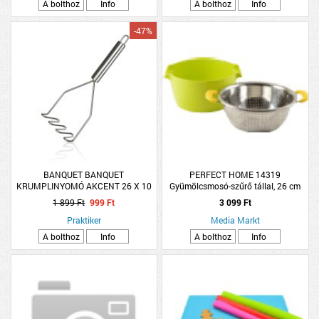
A bolthoz
Info
A bolthoz
Info
-47%
BANQUET BANQUET
PERFECT HOME 14319
KRUMPLINYOMÓ AKCENT 26 X 10
Gyümölcsmosó-szűrő tállal, 26 cm
CM ROZSDAMENTES ACÉL
1 899 Ft
999 Ft
3 099 Ft
Praktiker
Media Markt
A bolthoz
Info
A bolthoz
Info