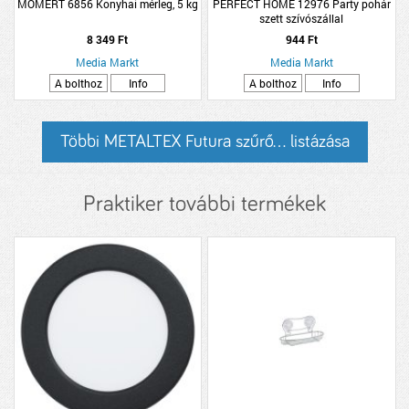
MOMERT 6856 Konyhai mérleg, 5 kg
PERFECT HOME 12976 Party pohár
szett szívószállal
8 349 Ft
944 Ft
Media Markt
Media Markt
A bolthoz
Info
A bolthoz
Info
Többi METALTEX Futura szűrő... listázása
Praktiker további termékek