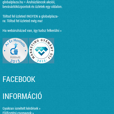
globalplaza.hu = Áruházláncok akciói,
bevásárlóközpontok és üzletek egy oldalon.
Töltsd fel üzleted INGYEN a globalplaza-
ra:
Töltsd fel üzleted még ma!
Ha webáruházad van, így tudsz felkerülni »
FACEBOOK
INFORMÁCIÓ
Gyakran ismételt kérdések »
Előfizetési csomagok »