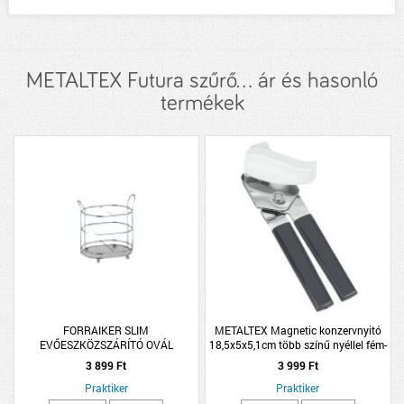
METALTEX Futura szűrő... ár és hasonló
termékek
FORRAIKER SLIM
METALTEX Magnetic konzervnyitó
EVŐESZKÖZSZÁRÍTÓ OVÁL
18,5x5x5,1cm több színű nyéllel fém-
műanyag
3 899 Ft
3 999 Ft
Praktiker
Praktiker