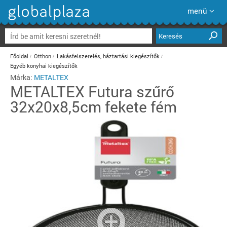
menü
Keresés
Főoldal
Otthon
Lakásfelszerelés, háztartási kiegészítők
Egyéb konyhai kiegészítők
Márka:
METALTEX
METALTEX
Futura szűrő
32x20x8,5cm fekete fém