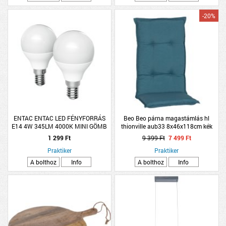
-20%
ENTAC ENTAC LED FÉNYFORRÁS
Beo Beo párna magastámlás hl
E14 4W 345LM 4000K MINI GÖMB
thionville aub33 8x46x118cm kék
NW 2DB/CSOMAG
1 299 Ft
9 399 Ft
7 499 Ft
Praktiker
Praktiker
A bolthoz
Info
A bolthoz
Info