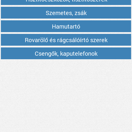
Szemetes, zsák
Hamutartó
Rovarölő és rágcsálóírtó szerek
Csengők, kaputelefonok