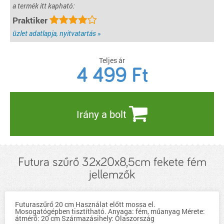
a termék itt kapható:
Praktiker
üzlet adatlapja, nyitvatartás »
Teljes ár
4 499
Ft
Irány a bolt
Futura szűrő 32x20x8,5cm fekete fém
jellemzők
Futuraszűrő 20 cm Használat előtt mossa el.
Mosogatógépben tisztítható. Anyaga: fém, műanyag Mérete:
átmérő: 20 cm Származásihely: Olaszország