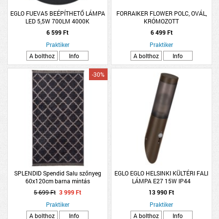
EGLO FUEVA5 BEÉPÍTHETŐ LÁMPA
FORRAIKER FLOWER POLC, OVÁL,
LED 5,5W 700LM 4000K
KRÓMOZOTT
ÁTMÉRŐ:11,7CM FEKETE
6 599 Ft
6 499 Ft
Praktiker
Praktiker
A bolthoz
Info
A bolthoz
Info
-30%
SPLENDID Spendid Salu szőnyeg
EGLO EGLO HELSINKI KÜLTÉRI FALI
60x120cm barna mintás
LÁMPA E27 15W IP44
MOZGÁSÉRZÉKELŐS 40X7,5CM
5 699 Ft
3 999 Ft
13 990 Ft
BARNA
Praktiker
Praktiker
A bolthoz
Info
A bolthoz
Info