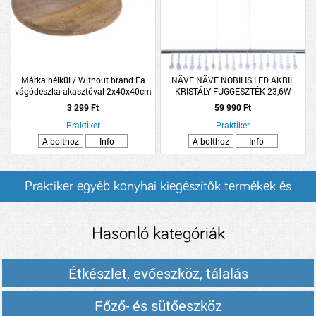
Márka nélkül / Without brand Fa
NÄVE NÄVE NOBILIS LED AKRIL
vágódeszka akasztóval 2x40x40cm
KRISTÁLY FÜGGESZTÉK 23,6W
natúr szín
2152LM 2831K IP20 120CM MATT
3 299 Ft
59 990 Ft
FÉM
Praktiker
Praktiker
A bolthoz
Info
A bolthoz
Info
Praktiker egyéb konyhai kiegészítők termékek és
árak
Hasonló kategóriák
Étkészlet, evőeszköz, tálalás
Főző- és sütőeszköz