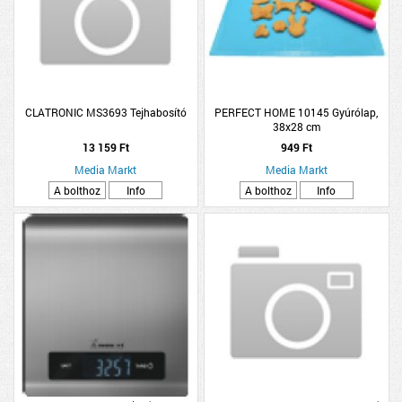
CLATRONIC MS3693 Tejhabosító
PERFECT HOME 10145 Gyúrólap,
38x28 cm
13 159 Ft
949 Ft
Media Markt
Media Markt
A bolthoz
Info
A bolthoz
Info