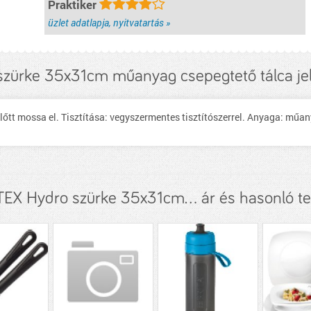
Praktiker
üzlet adatlapja, nyitvatartás »
szürke 35x31cm műanyag csepegtető tálca je
lőtt mossa el. Tisztítása: vegyszermentes tisztítószerrel. Anyaga: mű
EX Hydro szürke 35x31cm... ár és hasonló t