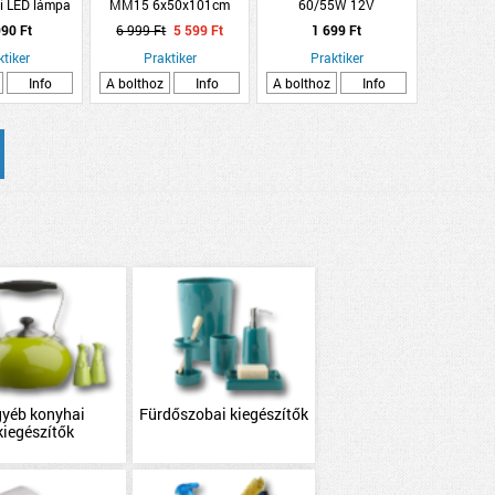
i LED lámpa
MM15 6x50x101cm
60/55W 12V
0lm 3000K
szürke alacsonytámlás
90 Ft
6 999 Ft
5 599 Ft
1 699 Ft
kszín
párna
ktiker
Praktiker
Praktiker
Info
A bolthoz
Info
A bolthoz
Info
gyéb konyhai
Fürdőszobai kiegészítők
kiegészítők