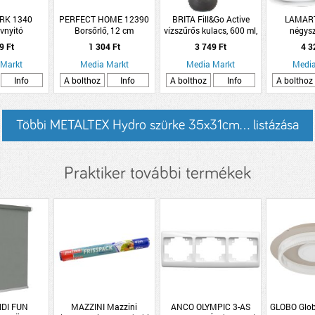
RK 1340
PERFECT HOME 12390
BRITA Fill&Go Active
LAMART
vnyitó
Borsőrlő, 12 cm
vízszűrős kulacs, 600 ml,
négysz
kék
tányérké
9 Ft
1 304 Ft
3 749 Ft
4 3
 Markt
Media Markt
Media Markt
Media
Info
A bolthoz
Info
A bolthoz
Info
A bolthoz
Többi METALTEX Hydro szürke 35x31cm... listázása
Praktiker további termékek
IDI FUN
MAZZINI Mazzini
ANCO OLYMPIC 3-AS
GLOBO Glob