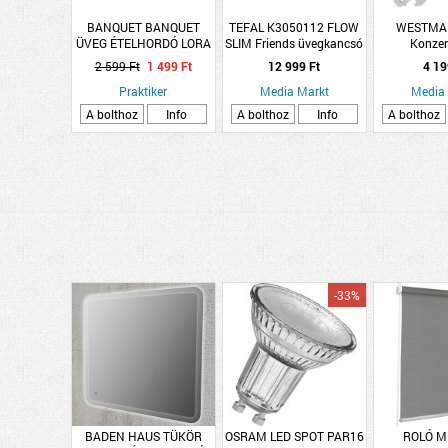
BANQUET BANQUET
TEFAL K3050112 FLOW
WESTMA
ÜVEG ÉTELHORDÓ LORA
SLIM Friends üvegkancsó
Konzer
550ML
1L fehér
2 599 Ft
1 499 Ft
12 999 Ft
4 19
Praktiker
Media Markt
Media
A bolthoz
Info
A bolthoz
Info
A bolthoz
-33%
BADEN HAUS TÜKÖR
OSRAM LED SPOT PAR16
ROLÓ M