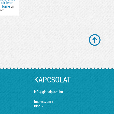
uk lehet,
 Home
új
ával
.
KAPCSOLAT
info@globalplaza.hu
Impresszum »
Blog »