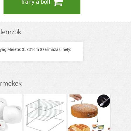
Irány a bolt
llemzők
anyag Mérete: 35x31cm Származási hely:
ermékek