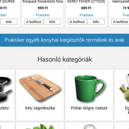
M SZÜRKE
frisspack frissentartó fólia
KERET FEHÉR (277024)
mennyezet
45 méter
24W 124
90 Ft
999 Ft
689 Ft
19 9
homo
iker
Praktiker
Praktiker
Pra
Info
A bolthoz
Info
A bolthoz
Info
A bolthoz
Praktiker egyéb konyhai kiegészítők termékek és árak
Hasonló kategóriák
szköz
Kés, vágódeszka
Pohár, bögre, csésze
E