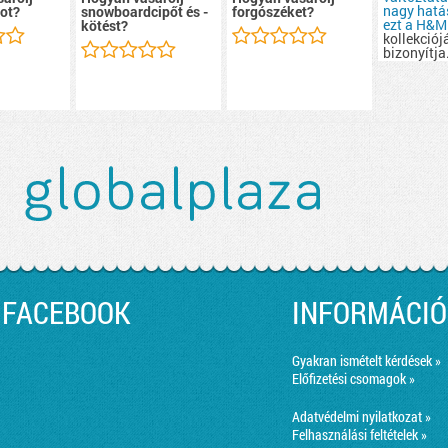
nagy hatás
ot?
snowboardcipőt és -
forgószéket?
ezt a
H&M
kötést?
kollekciój
bizonyítja
FACEBOOK
INFORMÁCIÓ
Gyakran ismételt kérdések »
Előfizetési csomagok »
Adatvédelmi nyilatkozat »
Felhasználási feltételek »