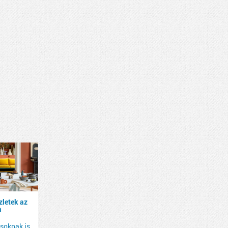
zletek az
a
ásoknak is