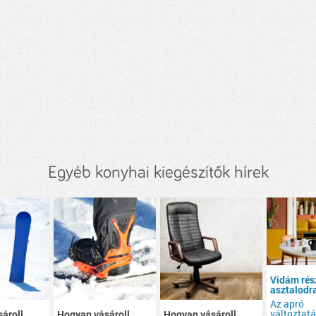
Egyéb konyhai kiegészítők hírek
Vidám rés
asztalodr
Az apró
változtat
árolj
Hogyan vásárolj
Hogyan vásárolj