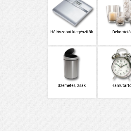
Hálószobai kiegészítők
Dekoráció
Szemetes, zsák
Hamutart