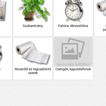
Szobanövény
Falióra, ébresztőóra
p
ó
Rovarölő és rágcsálóírtó
Csengők, kaputelefonok
szerek