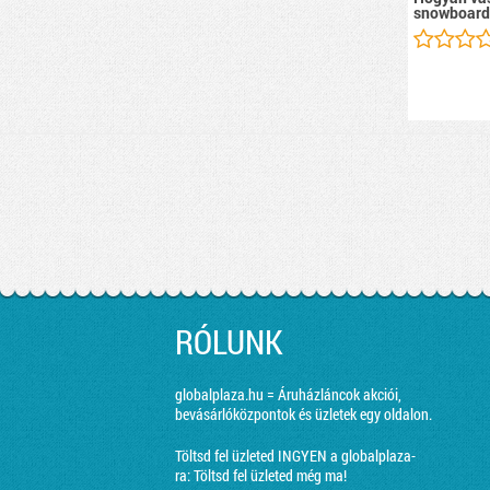
snowboard
RÓLUNK
globalplaza.hu = Áruházláncok akciói,
bevásárlóközpontok és üzletek egy oldalon.
Töltsd fel üzleted INGYEN a globalplaza-
ra:
Töltsd fel üzleted még ma!