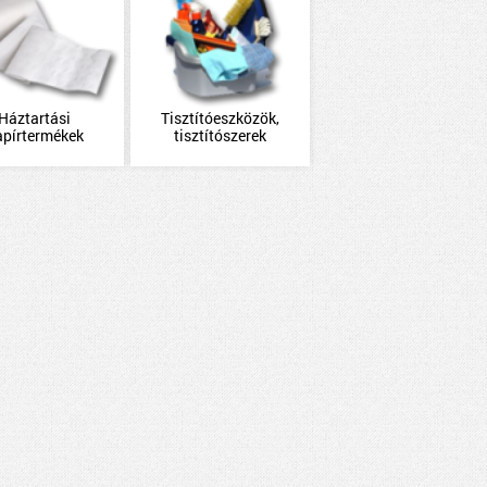
Háztartási
Tisztítóeszközök,
apírtermékek
tisztítószerek