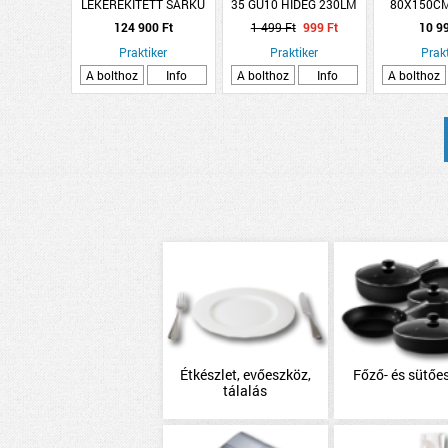
LEKEREKÍTETT SARKÚ
35 GU10 HIDEG 230LM
80X150C
90X100CM LED
2,6W
124 900 Ft
1 499 Ft
999 Ft
10 9
VILÁGÍTÁSSAL
ÉRINTŐKAPCS.
Praktiker
Praktiker
Prakt
A bolthoz
Info
A bolthoz
Info
A bolthoz
Étkészlet, evőeszköz,
Főző- és sütőe
tálalás