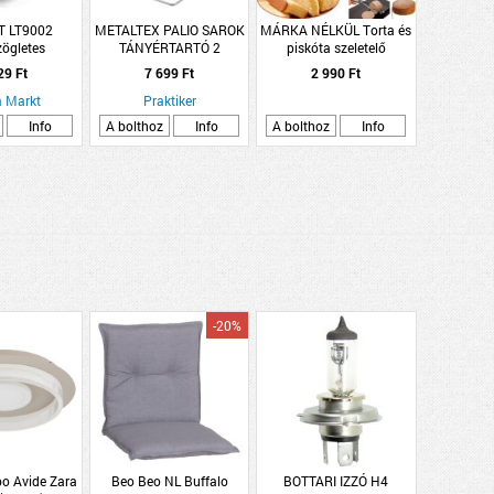
 LT9002
METALTEX PALIO SAROK
MÁRKA NÉLKÜL Torta és
ögletes
TÁNYÉRTARTÓ 2
piskóta szeletelő
szlet, 6 db
EMELETES
29 Ft
7 699 Ft
2 990 Ft
 Markt
Praktiker
Info
A bolthoz
Info
A bolthoz
Info
-20%
o Avide Zara
Beo Beo NL Buffalo
BOTTARI IZZÓ H4