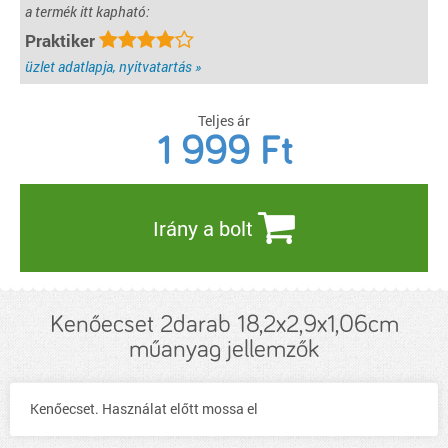
a termék itt kapható:
Praktiker
üzlet adatlapja, nyitvatartás »
Teljes ár
1 999
Ft
Irány a bolt
Kenőecset 2darab 18,2x2,9x1,06cm
műanyag jellemzők
Kenőecset. Használat előtt mossa el