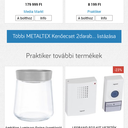
179 999 Ft
8 199 Ft
Media Markt
Praktiker
A bolthoz
Info
A bolthoz
Info
Többi METALTEX Kenőecset 2darab... listázása
Praktiker további termékek
-23%
Ambition Luminarc Swing üvegtároló
LEGRAND ECO KIT VEZETÉK