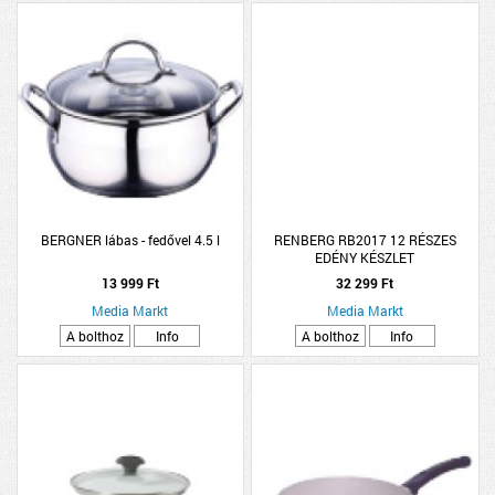
BERGNER lábas - fedővel 4.5 l
RENBERG RB2017 12 RÉSZES
EDÉNY KÉSZLET
13 999 Ft
32 299 Ft
Media Markt
Media Markt
A bolthoz
Info
A bolthoz
Info