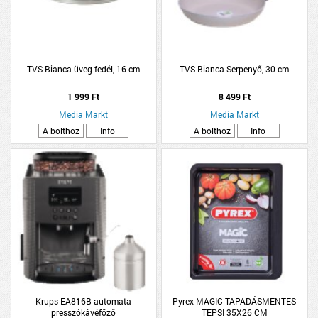
TVS Bianca üveg fedél, 16 cm
TVS Bianca Serpenyő, 30 cm
1 999 Ft
8 499 Ft
Media Markt
Media Markt
A bolthoz
Info
A bolthoz
Info
Krups EA816B automata
Pyrex MAGIC TAPADÁSMENTES
presszókávéfőző
TEPSI 35X26 CM