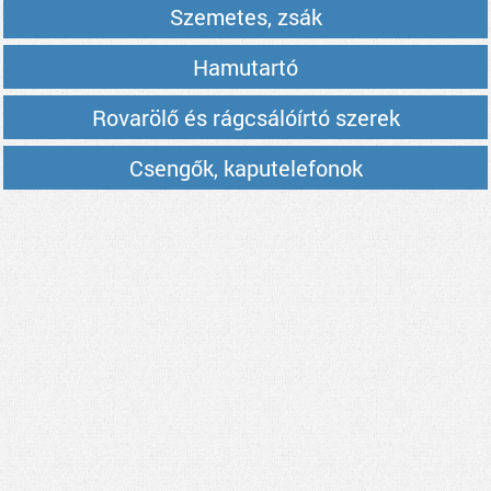
Szemetes, zsák
Hamutartó
Rovarölő és rágcsálóírtó szerek
Csengők, kaputelefonok