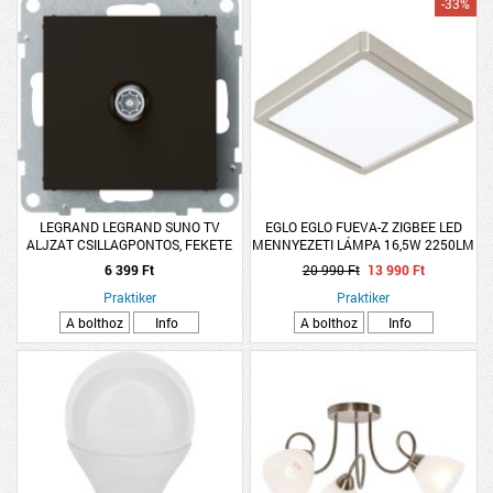
-33%
LEGRAND LEGRAND SUNO TV
EGLO EGLO FUEVA-Z ZIGBEE LED
ALJZAT CSILLAGPONTOS, FEKETE
MENNYEZETI LÁMPA 16,5W 2250LM
2700-6500K IP44 DIMMELHETŐ
6 399 Ft
20 990 Ft
13 990 Ft
NIKKEL
Praktiker
Praktiker
A bolthoz
Info
A bolthoz
Info