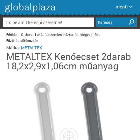
menü
Keresés
Főoldal
Otthon
Lakásfelszerelés, háztartási kiegészítők
Főző- és sütőeszköz
Márka:
METALTEX
METALTEX
Kenőecset 2darab
18,2x2,9x1,06cm műanyag