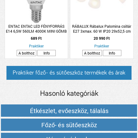
ENTAC ENTAC LED FÉNYFORRÁS
RÁBALUX Rábalux Palomina csillár
E14 6,5W 560LM 4000K MINI GÖMB
E27 3xmax. 60 W IP20 29x52,5 cm
NW
bronz/fehér
689 Ft
20 990 Ft
Praktiker
Praktiker
A bolthoz
Info
A bolthoz
Info
Praktiker főző- és sütőeszköz termékek és árak
Hasonló kategóriák
Étkészlet, evőeszköz, tálalás
Főző- és sütőeszköz