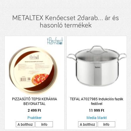
METALTEX Kenőecset 2darab... ár és
hasonló termékek
PIZZASÜTŐ TEPSI KERÁMIA
TEFAL A7027985 Indukciós fazék
BEVONATTAL
fedővel
2 499 Ft
11 999 Ft
Praktiker
Media Markt
A bolthoz
Info
A bolthoz
Info