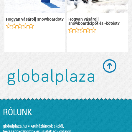
Hogyan vásárolj snowboardot?
Hogyan vásárolj
snowboardcipőt és -kötést?
RÓLUNK
globalplaza.hu = Áruházláncok akciói,
bevásárlóközpontok és üzletek egy oldalon.