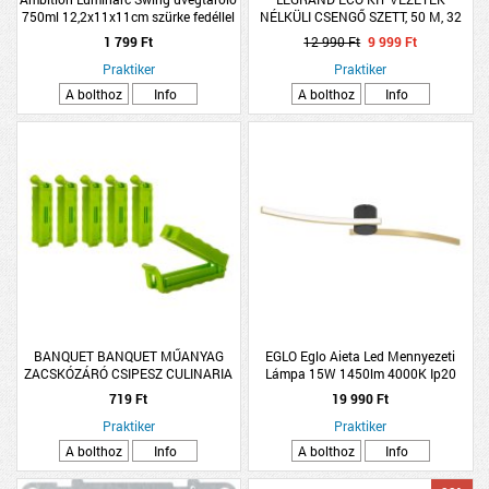
750ml 12,2x11x11cm szürke fedéllel
NÉLKÜLI CSENGŐ SZETT, 50 M, 32
DALLAM, IP44, ALUMÍNIUM, FEHÉR
1 799 Ft
12 990 Ft
9 999 Ft
Praktiker
Praktiker
A bolthoz
Info
A bolthoz
Info
BANQUET BANQUET MŰANYAG
EGLO Eglo Aieta Led Mennyezeti
ZACSKÓZÁRÓ CSIPESZ CULINARIA
Lámpa 15W 1450lm 4000K Ip20
6.5CM, 6 DB, PIROS, ZÖLD
73x12x8cm Fekete-Réz
719 Ft
19 990 Ft
Praktiker
Praktiker
A bolthoz
Info
A bolthoz
Info