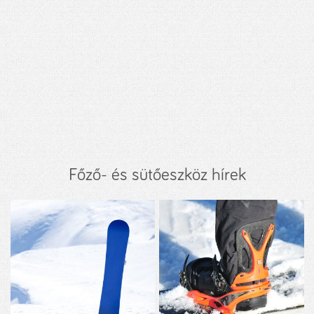
Főző- és sütőeszköz hírek