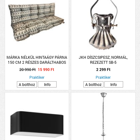
MÁRKA NÉLKÜL HINTAÁGY PÁRNA
JKH DÍSZCSIPESZ, NORMÁL,
150 CM 2 RÉSZES DARÁLTHABOS
REZEZETT SB-5
20 990 Ft
15 990 Ft
2 299 Ft
Praktiker
Praktiker
A bolthoz
Info
A bolthoz
Info