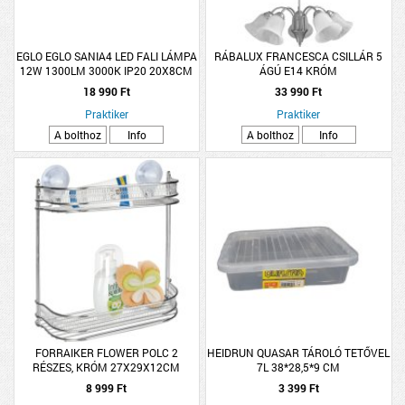
EGLO EGLO SANIA4 LED FALI LÁMPA
RÁBALUX FRANCESCA CSILLÁR 5
12W 1300LM 3000K IP20 20X8CM
ÁGÚ E14 KRÓM
FEKETE
18 990 Ft
33 990 Ft
Praktiker
Praktiker
A bolthoz
Info
A bolthoz
Info
FORRAIKER FLOWER POLC 2
HEIDRUN QUASAR TÁROLÓ TETŐVEL
RÉSZES, KRÓM 27X29X12CM
7L 38*28,5*9 CM
8 999 Ft
3 399 Ft