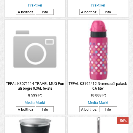
Praktiker
Praktiker
A bolthoz
Info
A bolthoz
Info
TEFAL K3071114 TRAVEL MUG Fun
TEFAL K3192412 Nemesacél palack,
úti bögre 0.36L fekete
0,6 liter
8 599 Ft
10 008 Ft
Media Markt
Media Markt
A bolthoz
Info
A bolthoz
Info
-56%