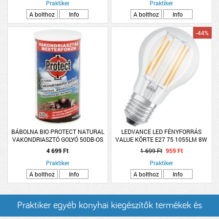
Praktiker
Praktiker
A bolthoz
Info
A bolthoz
Info
-44%
BÁBOLNA BIO PROTECT NATURAL
LEDVANCE LED FÉNYFORRÁS
VAKONDRIASZTÓ GOLYÓ 50DB-OS
VALUE KÖRTE E27 75 1055LM 8W
MELEG ÁTL. ÜVEG FILAMENT
4 699 Ft
1 699 Ft
959 Ft
Praktiker
Praktiker
A bolthoz
Info
A bolthoz
Info
Praktiker egyéb konyhai kiegészítők termékek és