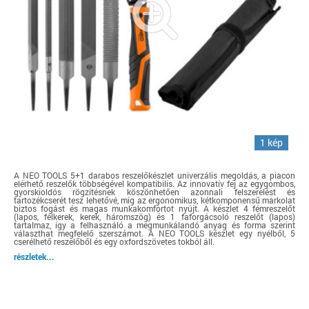
1 kép
A NEO TOOLS 5+1 darabos reszelőkészlet univerzális megoldás, a piacon
elérhető reszelők többségével kompatibilis. Az innovatív fej az egygombos,
gyorskioldós rögzítésnek köszönhetően azonnali felszerelést és
tartozékcserét tesz lehetővé, míg az ergonomikus, kétkomponensű markolat
biztos fogást és magas munkakomfortot nyújt. A készlet 4 fémreszelőt
(lapos, félkerek, kerek, háromszög) és 1 faforgácsoló reszelőt (lapos)
tartalmaz, így a felhasználó a megmunkálandó anyag és forma szerint
választhat megfelelő szerszámot. A NEO TOOLS készlet egy nyélből, 5
cserélhető reszelőből és egy oxfordszövetes tokból áll.
részletek...