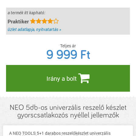
a termék itt kapható:
Praktiker
üzlet adatlapja, nyitvatartás »
Teljes ár
9 999
Ft
Irány a bolt
NEO 5db-os univerzális reszelő készlet
gyorscsatlakozós nyéllel jellemzők
A NEO TOOLS 5+1 darabos reszelőkészlet univerzális