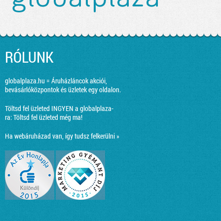
RÓLUNK
globalplaza.hu = Áruházláncok akciói,
bevásárlóközpontok és üzletek egy oldalon.
Töltsd fel üzleted INGYEN a globalplaza-
ra:
Töltsd fel üzleted még ma!
Ha webáruházad van, így tudsz felkerülni »