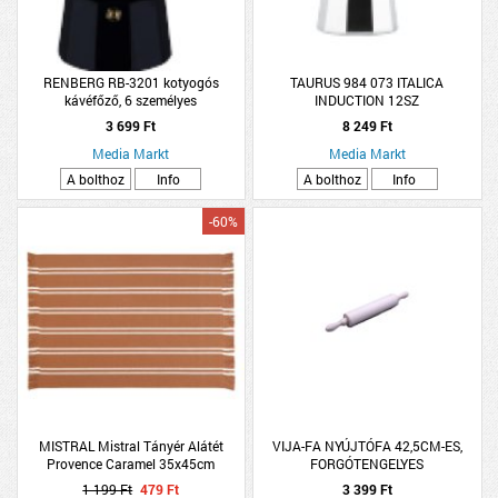
RENBERG RB-3201 kotyogós
TAURUS 984 073 ITALICA
kávéfőző, 6 személyes
INDUCTION 12SZ
3 699 Ft
8 249 Ft
Media Markt
Media Markt
A bolthoz
Info
A bolthoz
Info
-60%
MISTRAL Mistral Tányér Alátét
VIJA-FA NYÚJTÓFA 42,5CM-ES,
Provence Caramel 35x45cm
FORGÓTENGELYES
1 199 Ft
479 Ft
3 399 Ft