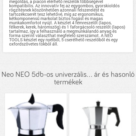
megoldás, a piacon elérhető reszelők többségével
kompatibilis. Az innovatív fej az egygombos, gyorskioldós
rögzítésnek köszönhetően azonnali felszerelést és
tartozékcserét tesz lehetővé, míg az ergonomikus,
kétkomponensű markolat biztos fogást és magas
munkakomfortot nyújt. A készlet 4 fémreszelőt (lapos,
félkerek, kerek, háromszög) és 1 faforgácsoló reszelőt (lapos)
tartalmaz, így a felhasználó a megmunkálandó anyag és
forma szerint választhat megfelelő szerszámot. A NEO
TOOLS készlet egy nyélből, 5 cserélhető reszelőből és egy
oxfordszövetes tokból áll.
Neo NEO 5db-os univerzális... ár és hasonló
termékek