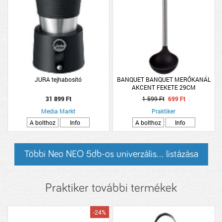
JURA tejhabosító
BANQUET BANQUET MERŐKANÁL
AKCENT FEKETE 29CM
31 899 Ft
1 599 Ft
699 Ft
Media Markt
Praktiker
A bolthoz
Info
A bolthoz
Info
Többi Neo NEO 5db-os univerzális... listázása
Praktiker további termékek
-24%