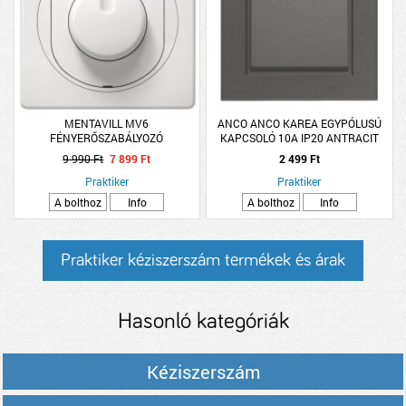
MENTAVILL MV6
ANCO ANCO KAREA EGYPÓLUSÚ
FÉNYERŐSZABÁLYOZÓ
KAPCSOLÓ 10A IP20 ANTRACIT
9 990 Ft
7 899 Ft
2 499 Ft
Praktiker
Praktiker
A bolthoz
Info
A bolthoz
Info
Praktiker kéziszerszám termékek és árak
Hasonló kategóriák
Kéziszerszám