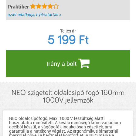
Praktiker
üzlet adatlapja, nyitvatartás »
Teljes ár
5 199
Ft
Irány a bolt
NEO szigetelt oldalcsípő fogó 160mm
1000V jellemzők
NEO oldalcsípőfogó, Max. 1000 V feszültség alatti
használatra minősített. A kiváló minőségű króm-vanádium
acélból készül, a vágópofák indukciósan edzettek, ami
garantálja a hatékony vágást. Az ergonómikus bimateriál
markolat növeli a használat komfortját. A NEO márka a