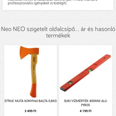
professzionális igényeket is kielégíti.
Neo NEO szigetelt oldalcsípő... ár és hasonló
termékek
STRUC MUTA KONYHAI BALTA 0,6KG
SUKI VÍZMÉRTÉK 400MM ALU
PIROS
3 499 Ft
4 199 Ft