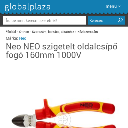
menü
Keresés
Főoldal
Otthon
Szerszám, barkács, alkatrész
Kéziszerszám
Márka:
Neo
Neo
NEO szigetelt oldalcsípő
fogó 160mm 1000V