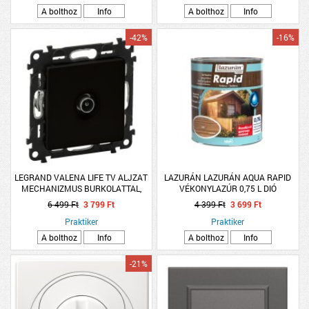
A bolthoz
Info
A bolthoz
Info
-42%
-16%
LEGRAND VALENA LIFE TV ALJZAT
LAZURÁN LAZURÁN AQUA RAPID
MECHANIZMUS BURKOLATTAL,
VÉKONYLAZÚR 0,75 L DIÓ
CSILLAGPONTOS, 1,5dB, FEKETE
6 499 Ft
3 799 Ft
4 399 Ft
3 699 Ft
Praktiker
Praktiker
A bolthoz
Info
A bolthoz
Info
-21%