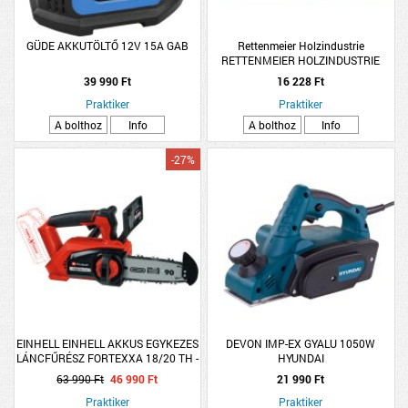
GÜDE AKKUTÖLTŐ 12V 15A GAB
Rettenmeier Holzindustrie
RETTENMEIER HOLZINDUSTRIE
LAMBÉRIA HF MINŐSÉG
39 990 Ft
16 228 Ft
19x116x2000MM 1,16M2/CS
Praktiker
DUGLÁSZFENYŐ KOMBI-PROFIL
Praktiker
A bolthoz
Info
A bolthoz
Info
-27%
EINHELL EINHELL AKKUS EGYKEZES
DEVON IMP-EX GYALU 1050W
LÁNCFŰRÉSZ FORTEXXA 18/20 TH -
HYUNDAI
SOLO 20CM
63 990 Ft
46 990 Ft
21 990 Ft
Praktiker
Praktiker