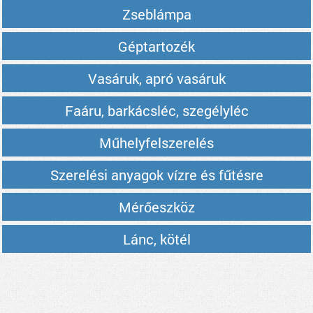
Zseblámpa
Géptartozék
Vasáruk, apró vasáruk
Faáru, barkácsléc, szegélyléc
Műhelyfelszerelés
Szerelési anyagok vízre és fűtésre
Mérőeszköz
Lánc, kötél