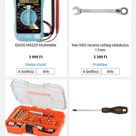
EMOS M0320 Multiméter
Neo NEO racsnis csillag-villáskulcs
17mm
3 999 Ft
3 399 Ft
Media Markt
Praktiker
A bolthoz
Info
A bolthoz
Info