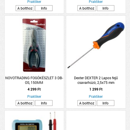
Praktiker
Praktiker
A bolthoz
Info
A bolthoz
Info
NOVOTRADING FOGÓKÉSZLET 3 DB-
Dexter DEXTER 2 Lapos fejű
OS, 150MM
csavarhúzó, 2,5x75 mm
4 299 Ft
1 299 Ft
Praktiker
Praktiker
A bolthoz
Info
A bolthoz
Info