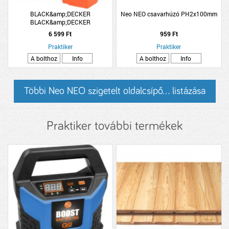
BLACK&amp;DECKER
Neo NEO csavarhúzó PH2x100mm
BLACK&amp;DECKER
CSAVAROZÓHEGY ÉS DUGÓKULCS
6 599 Ft
959 Ft
KÉSZLET 32 DARABOS
Praktiker
Praktiker
A bolthoz
Info
A bolthoz
Info
Többi Neo NEO szigetelt oldalcsípő... listázása
Praktiker további termékek