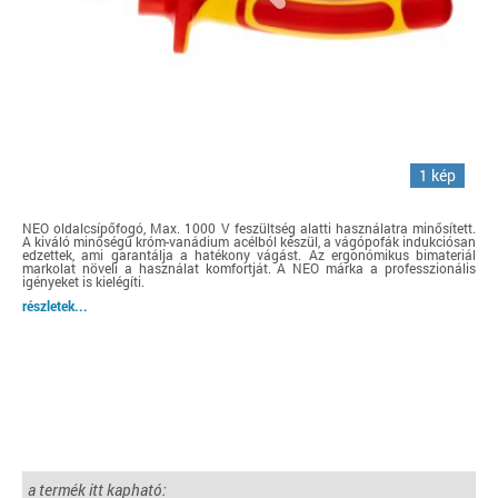
1 kép
NEO oldalcsípőfogó, Max. 1000 V feszültség alatti használatra minősített.
A kiváló minőségű króm-vanádium acélból készül, a vágópofák indukciósan
edzettek, ami garantálja a hatékony vágást. Az ergonómikus bimateriál
markolat növeli a használat komfortját. A NEO márka a professzionális
igényeket is kielégíti.
részletek...
a termék itt kapható: