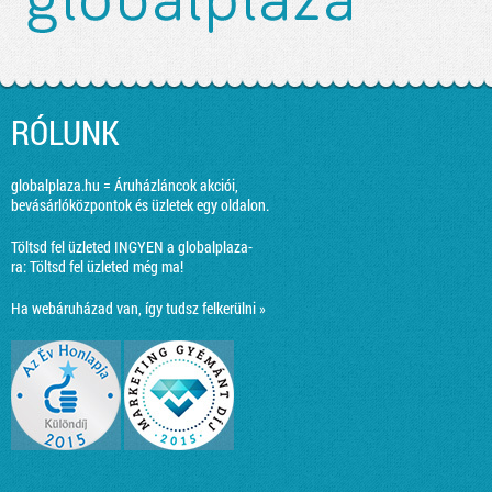
RÓLUNK
globalplaza.hu = Áruházláncok akciói,
bevásárlóközpontok és üzletek egy oldalon.
Töltsd fel üzleted INGYEN a globalplaza-
ra:
Töltsd fel üzleted még ma!
Ha webáruházad van, így tudsz felkerülni »