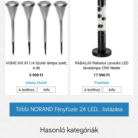
HOME MX 811/4 Szolár lámpa szett,
RÁBALUX Rábalux Lavastic LED
4 db
lávalámpa 25W fekete
5 999 Ft
17 990 Ft
Media Markt
Praktiker
A bolthoz
Info
A bolthoz
Info
Többi NORAND Fényfüzér 24 LED... listázása
Hasonló kategóriák