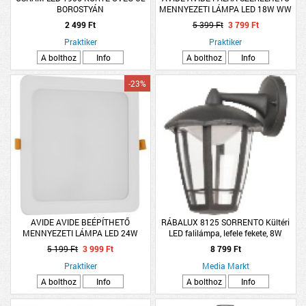
BOROSTYÁN
MENNYEZETI LÁMPA LED 18W WW
3000K NÉGYZETES
2 499 Ft
5 399 Ft
3 799 Ft
Praktiker
Praktiker
A bolthoz
Info
A bolthoz
Info
-23%
AVIDE AVIDE BEÉPÍTHETŐ
RÁBALUX 8125 SORRENTO Kültéri
MENNYEZETI LÁMPA LED 24W
LED falilámpa, lefele fekete, 8W
2600LM 3000K NÉGYZETES
500LM IP44
5 199 Ft
3 999 Ft
8 799 Ft
Praktiker
Media Markt
A bolthoz
Info
A bolthoz
Info