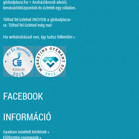
globalplaza.hu = Áruházláncok akciói,
bevásárlóközpontok és üzletek egy oldalon.
Töltsd fel üzleted INGYEN a globalplaza-
ra:
Töltsd fel üzleted még ma!
Ha webáruházad van, így tudsz felkerülni »
FACEBOOK
INFORMÁCIÓ
Gyakran ismételt kérdések »
Előfizetési csomagok »