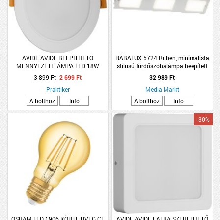
AVIDE AVIDE BEÉPÍTHETŐ
RÁBALUX 5724 Ruben, minimalista
MENNYEZETI LÁMPA LED 18W
stílusú fürdőszobalámpa beépített
1900LM 3000K WW KEREK
LEDdel, IP44 LED 3x 4,5W króm
3 899 Ft
2 699 Ft
32 989 Ft
MŰANYAG
Praktiker
Media Markt
A bolthoz
Info
A bolthoz
Info
-30%
OSRAM LED 1906 KÖRTE ÜVEG CL
AVIDE AVIDE FALRA SZERELHETŐ