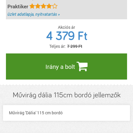
Praktiker
üzlet adatlapja, nyitvatartás »
Akciós ár
4 379
Ft
Teljes ár:
7 299 Ft
Irány a bolt
Művirág dália 115cm bordó jellemzők
Művirág 'Dália' 115 cm bordó