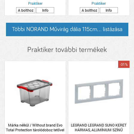
Praktiker
Praktiker
A bolthoz
Info
A bolthoz
Info
Többi NORAND Művirág dália 115cm... listázása
Praktiker további termékek
-31%
Márka nélkül / Without brand Evo
LEGRAND LEGRAND SUNO KERET
Total Protection tárolódoboz tetővel
HÁRMAS, ALUMÍNIUM SZÍNŰ