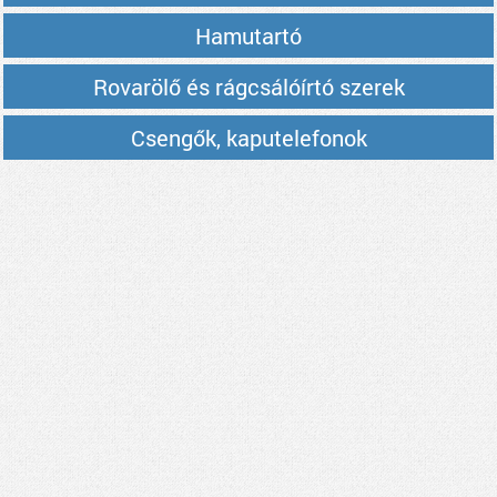
Hamutartó
Rovarölő és rágcsálóírtó szerek
Csengők, kaputelefonok