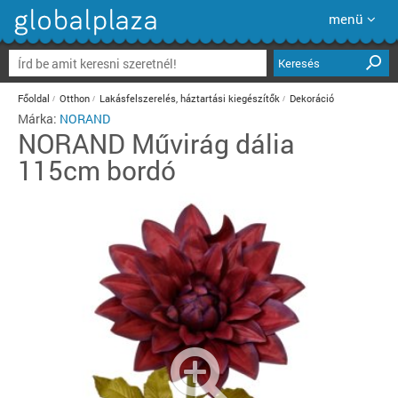
menü
Keresés
Főoldal
Otthon
Lakásfelszerelés, háztartási kiegészítők
Dekoráció
Márka:
NORAND
NORAND
Művirág dália
115cm bordó