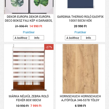
DEKOR EUROPA DEKOR EURÓPA
GARDINIA THERMO ROLÓ EASYFIX
DECO BOKSZ FALI KÉP 4 DARABOS,
100X150CM KÉK
30X30CM/DARAB, TÖBBFÉLE
21 990 Ft
14 990 Ft
20 990 Ft
MINTA
Praktiker
Praktiker
A bolthoz
Info
A bolthoz
Info
-27%
MÁRKA NÉLKÜL ZEBRA ROLÓ
HORNSCHUCH HORNSCHUCH
FEHÉR 80X180CM
AJTÓFÓLIA 346-5378 TÖLGY
MINTÁS 0,9X2,1M
10 990 Ft
7 999 Ft
6 599 Ft