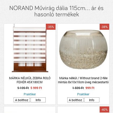
NORAND Művirág dália 115cm... ár és
hasonló termékek
-35%
-38%
MÁRKA NÉLKÜL ZEBRA ROLÓ
Márka nélkül / Without brand 2-féle
FEHÉR 45X180CM
mintás 8x10x10cm üveg mécsestartó
9 199 Ft
5 999 Ft
1 599 Ft
999 Ft
Praktiker
Praktiker
A bolthoz
Info
A bolthoz
Info
-40%