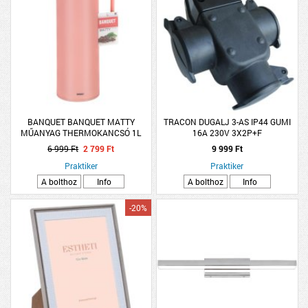
BANQUET BANQUET MATTY
TRACON DUGALJ 3-AS IP44 GUMI
MŰANYAG THERMOKANCSÓ 1L
16A 230V 3X2P+F
RÓZSASZÍN
6 999 Ft
2 799 Ft
9 999 Ft
Praktiker
Praktiker
A bolthoz
Info
A bolthoz
Info
-20%