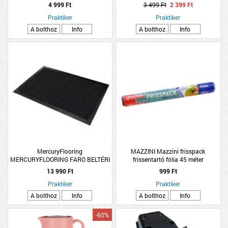
15l 23x28,3xx39,3cm színtelen
4 999 Ft
3 499 Ft
2 399 Ft
műanyag
Praktiker
Praktiker
A bolthoz
Info
A bolthoz
Info
MercuryFlooring
MAZZINI Mazzini frisspack
MERCURYFLOORING FARO BELTÉRI
frissentartó fólia 45 méter
SZENNYFOGÓ LÁBTÖRLŐ
13 990 Ft
999 Ft
90X150CM ANTRACIT
Praktiker
Praktiker
A bolthoz
Info
A bolthoz
Info
-60%