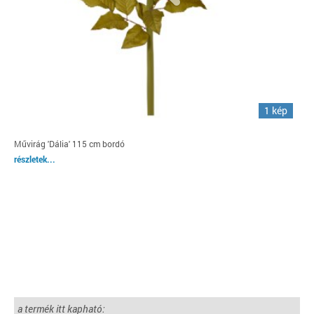
1 kép
Művirág 'Dália' 115 cm bordó
részletek...
a termék itt kapható: