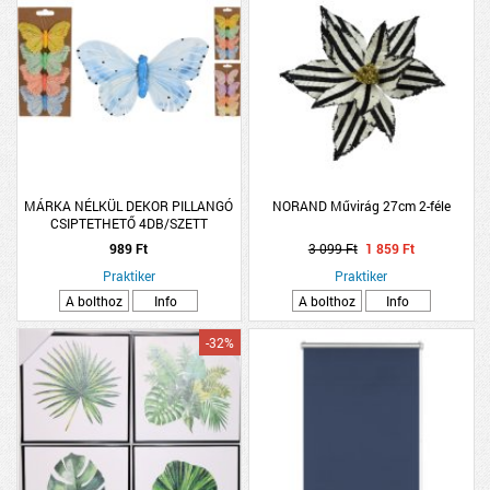
MÁRKA NÉLKÜL DEKOR PILLANGÓ
NORAND Művirág 27cm 2-féle
CSIPTETHETŐ 4DB/SZETT
10,5X1,5X6CM 4-FÉLE SZÍNBEN
989 Ft
3 099 Ft
1 859 Ft
Praktiker
Praktiker
A bolthoz
Info
A bolthoz
Info
-32%