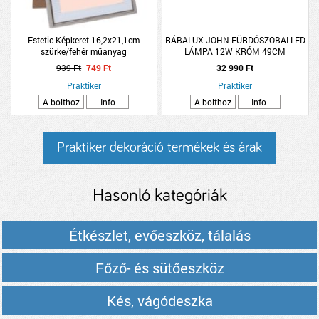
Estetic Képkeret 16,2x21,1cm
RÁBALUX JOHN FÜRDŐSZOBAI LED
szürke/fehér műanyag
LÁMPA 12W KRÓM 49CM
939 Ft
749 Ft
32 990 Ft
Praktiker
Praktiker
A bolthoz
Info
A bolthoz
Info
Praktiker dekoráció termékek és árak
Hasonló kategóriák
Étkészlet, evőeszköz, tálalás
Főző- és sütőeszköz
Kés, vágódeszka