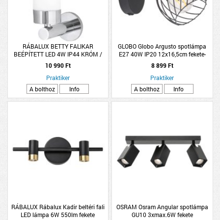
RÁBALUX BETTY FALIKAR
GLOBO Globo Argusto spotlámpa
BEÉPÍTETT LED 4W IP44 KRÓM /
E27 40W IP20 12x16,5cm fekete-
FEHÉR
arany
10 990 Ft
8 899 Ft
Praktiker
Praktiker
A bolthoz
Info
A bolthoz
Info
RÁBALUX Rábalux Kadir beltéri fali
OSRAM Osram Angular spotlámpa
LED lámpa 6W 550lm fekete
GU10 3xmax.6W fekete