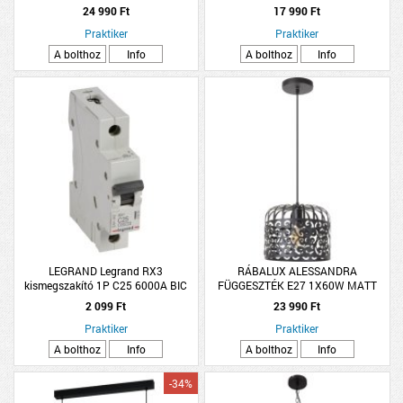
24 990 Ft
17 990 Ft
Praktiker
Praktiker
A bolthoz
Info
A bolthoz
Info
LEGRAND Legrand RX3
RÁBALUX ALESSANDRA
kismegszakító 1P C25 6000A BIC
FÜGGESZTÉK E27 1X60W MATT
FEKETE
2 099 Ft
23 990 Ft
Praktiker
Praktiker
A bolthoz
Info
A bolthoz
Info
-34%