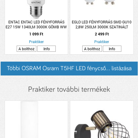
ENTAC ENTAC LED FÉNYFORRÁS
EGLO LED FÉNYFORRÁS SMD GU10
E27 15W 1340LM 3000K GÖMB WW
2,8W 250LM 3000K SZATINÁLT
2DB/CSOMAG -CABI/CABO
1 099 Ft
2 499 Ft
LÁMPÁHOZ
Praktiker
Praktiker
A bolthoz
Info
A bolthoz
Info
Többi OSRAM Osram T5HF LED fénycső... listázása
Praktiker további termékek