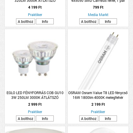
320LM 3000K ÁTLÁTSZÓ
4x5050 SMD Can-Bus fehér, 1 pár
4 199 Ft
799 Ft
Praktiker
Media Markt
A bolthoz
Info
A bolthoz
Info
EGLO LED FÉNYFORRÁS COB GU10
OSRAM Osram Value T8 LED fénycső
3W 250LM 3000K ÁTLÁTSZÓ
16W 1800lm 4000K melegfehér
120cm
2 999 Ft
2 199 Ft
Praktiker
Praktiker
A bolthoz
Info
A bolthoz
Info