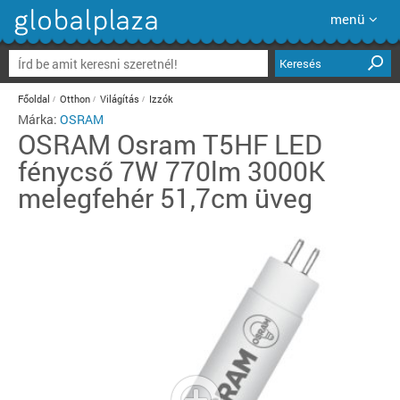
menü
Keresés
Főoldal
Otthon
Világítás
Izzók
Márka:
OSRAM
OSRAM
Osram T5HF LED
fénycső 7W 770lm 3000K
melegfehér 51,7cm üveg