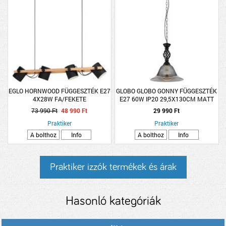
EGLO HORNWOOD FÜGGESZTÉK E27
GLOBO GLOBO GONNY FÜGGESZTÉK
4X28W FA/FEKETE
E27 60W IP20 29,5X130CM MATT
FEKETE-FÜSTSZÍNŰ ÜVEG
73 990 Ft
48 990 Ft
29 990 Ft
Praktiker
Praktiker
A bolthoz
Info
A bolthoz
Info
Praktiker izzók termékek és árak
Hasonló kategóriák