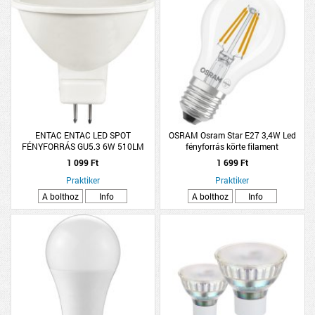
ENTAC ENTAC LED SPOT
OSRAM Osram Star E27 3,4W Led
FÉNYFORRÁS GU5.3 6W 510LM
fényforrás körte filament
4000K NW
1 099 Ft
1 699 Ft
Praktiker
Praktiker
A bolthoz
Info
A bolthoz
Info