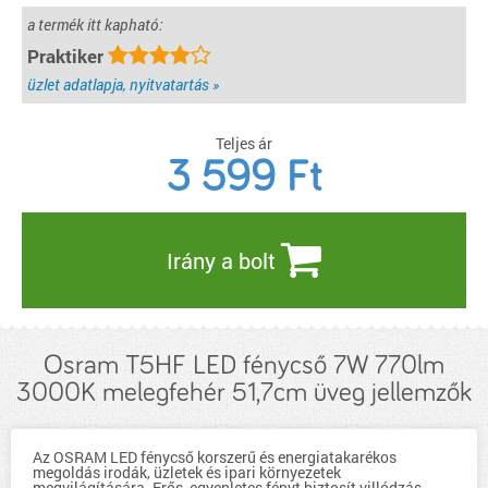
a termék itt kapható:
Praktiker
üzlet adatlapja, nyitvatartás »
Teljes ár
3 599
Ft
Irány a bolt
Osram T5HF LED fénycső 7W 770lm
3000K melegfehér 51,7cm üveg jellemzők
Az OSRAM LED fénycső korszerű és energiatakarékos
megoldás irodák, üzletek és ipari környezetek
megvilágítására. Erős, egyenletes fényt biztosít villódzás