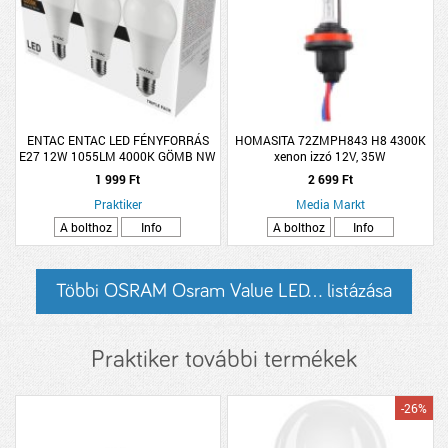
ENTAC ENTAC LED FÉNYFORRÁS
HOMASITA 72ZMPH843 H8 4300K
E27 12W 1055LM 4000K GÖMB NW
xenon izzó 12V, 35W
3DARAB/CSOMAG
1 999 Ft
2 699 Ft
Praktiker
Media Markt
A bolthoz
Info
A bolthoz
Info
Többi OSRAM Osram Value LED... listázása
Praktiker további termékek
-26%