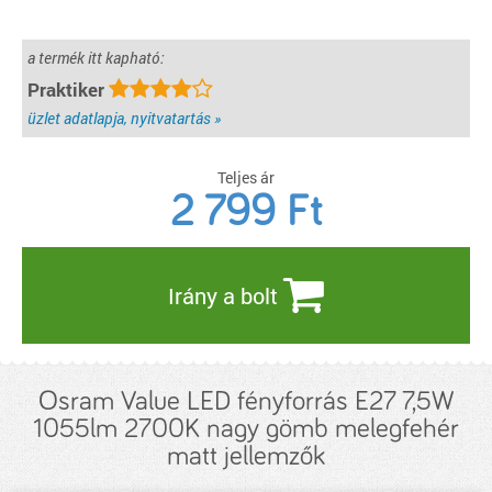
a termék itt kapható:
Praktiker
üzlet adatlapja, nyitvatartás »
Teljes ár
2 799
Ft
Irány a bolt
Osram Value LED fényforrás E27 7,5W
1055lm 2700K nagy gömb melegfehér
matt jellemzők