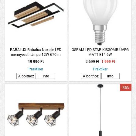
RÁBALUX Rábalux Noxelle LED
OSRAM LED STAR KISGÖMB ÜVEG
mennyezeti lámpa 12W 670lm
MATT E14 6W
42,5cm fekete, tölgy
19 990 Ft
2 699 Ft
1 999 Ft
Praktiker
Praktiker
A bolthoz
Info
A bolthoz
Info
-36%