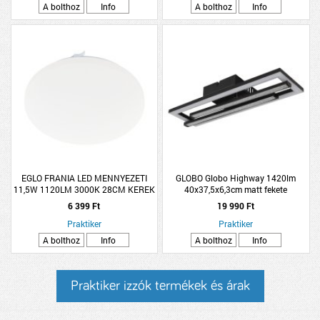
A bolthoz
Info
A bolthoz
Info
EGLO FRANIA LED MENNYEZETI
GLOBO Globo Highway 1420lm
11,5W 1120LM 3000K 28CM KEREK
40x37,5x6,3cm matt fekete
mennyezeti LED lámpa
6 399 Ft
19 990 Ft
Praktiker
Praktiker
A bolthoz
Info
A bolthoz
Info
Praktiker izzók termékek és árak