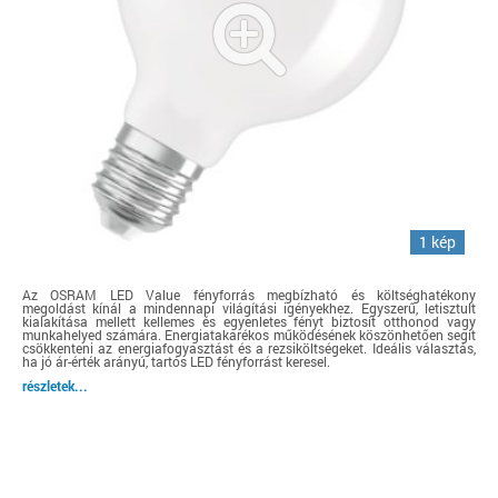
1 kép
Az OSRAM LED Value fényforrás megbízható és költséghatékony
megoldást kínál a mindennapi világítási igényekhez. Egyszerű, letisztult
kialakítása mellett kellemes és egyenletes fényt biztosít otthonod vagy
munkahelyed számára. Energiatakarékos működésének köszönhetően segít
csökkenteni az energiafogyasztást és a rezsiköltségeket. Ideális választás,
ha jó ár-érték arányú, tartós LED fényforrást keresel.
részletek...