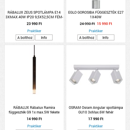
RÁBALUX ZEUS SPOTLÁMPA E14
EGLO GOROSIBA FÜGGESZTÉK E27
3XMAX.40W IP20 9,5X52,5CM FÉM-
1X40W
FA FEKETE-TÖLGY
23 990 Ft
24 990 Ft
15 990 Ft
Praktiker
Praktiker
A bolthoz
Info
A bolthoz
Info
RÁBALUX Rábalux Ramira
OSRAM Osram Angular spotlámpa
függeszték G9 1x max.5W fekete
GU10 3xMax.6W fehér
14 990 Ft
17 990 Ft
Praktiker
Praktiker