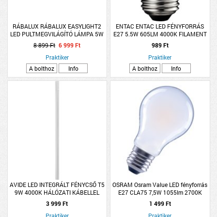
RÁBALUX RÁBALUX EASYLIGHT2
ENTAC ENTAC LED FÉNYFORRÁS
LED PULTMEGVILÁGÍTÓ LÁMPA 5W
E27 5.5W 605LM 4000K FILAMENT
390LM 4000K IP20 35X3CM FEHÉR
G45 GÖMB NW
8 899 Ft
6 999 Ft
989 Ft
Praktiker
Praktiker
A bolthoz
Info
A bolthoz
Info
AVIDE LED INTEGRÁLT FÉNYCSŐ T5
OSRAM Osram Value LED fényforrás
9W 4000K HÁLÓZATI KÁBELLEL
E27 CLA75 7,5W 1055lm 2700K
600MM NW
körte melegfehér
3 999 Ft
1 499 Ft
Praktiker
Praktiker