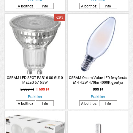
A bolthoz
Info
A bolthoz
Info
-29%
OSRAM LED SPOT PAR16 80 GU10
OSRAM Osram Value LED fényforrás
MELEG 57 6,9W
E14 4,2W 470lm 4000K gyertya
hidegfehér matt
2 399 Ft
1 699 Ft
999 Ft
Praktiker
Praktiker
A bolthoz
Info
A bolthoz
Info