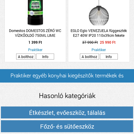
Domestos DOMESTOS ZÉRÓ WC
EGLO Eglo VENEZUELA függeszték
VÍZKŐOLDÓ 750ML LIME
E27 40W IP20 110x39cm fekete
1 399 Ft
37 990 Ft
25 990 Ft
Praktiker
Praktiker
A bolthoz
Info
A bolthoz
Info
Praktiker egyéb konyhai kiegészítők termékek és
árak
Hasonló kategóriák
Étkészlet, evőeszköz, tálalás
Főző- és sütőeszköz