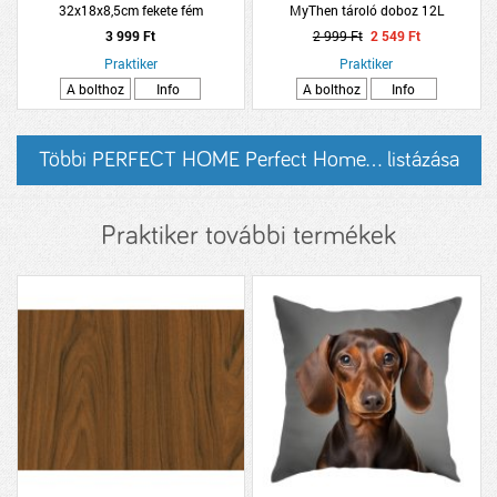
32x18x8,5cm fekete fém
MyThen tároló doboz 12L
17,7x26,5x39,5cm bézs-fekete
3 999 Ft
2 999 Ft
2 549 Ft
műanyag
Praktiker
Praktiker
A bolthoz
Info
A bolthoz
Info
Többi PERFECT HOME Perfect Home... listázása
Praktiker további termékek