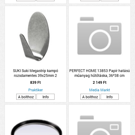
SUKI Suki Megastrip kampó
PERFECT HOME 13853 Papír hatású
rozsdamentes 39x25mm 2
műanyag hűtőtáska, 36*38 cm
darab/csomag, ovális
839 Ft
2 149 Ft
Praktiker
Media Markt
A bolthoz
Info
A bolthoz
Info