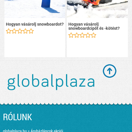
Hogyan vásárolj snowboardot?
Hogyan vásárolj
snowboardcipőt és -kötést?
RÓLUNK
globalplaza.hu = Áruházláncok akciói,