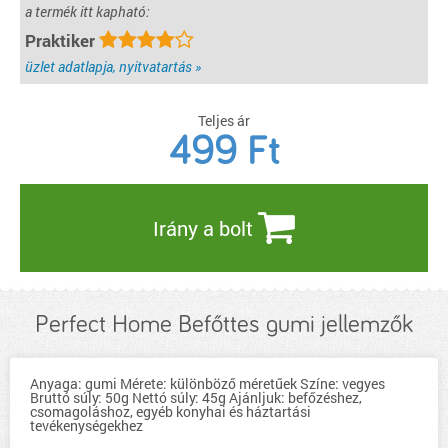
a termék itt kapható:
Praktiker
üzlet adatlapja, nyitvatartás »
Teljes ár
499
Ft
Irány a bolt
Perfect Home Befőttes gumi jellemzők
Anyaga: gumi Mérete: különböző méretűek Színe: vegyes
Bruttó súly: 50g Nettó súly: 45g Ajánljuk: befőzéshez,
csomagoláshoz, egyéb konyhai és háztartási
tevékenységekhez