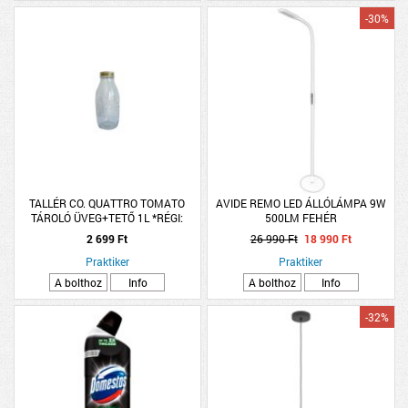
-30%
TALLÉR CO. QUATTRO TOMATO
AVIDE REMO LED ÁLLÓLÁMPA 9W
TÁROLÓ ÜVEG+TETŐ 1L *RÉGI:
500LM FEHÉR
186637*
2 699 Ft
26 990 Ft
18 990 Ft
Praktiker
Praktiker
A bolthoz
Info
A bolthoz
Info
-32%