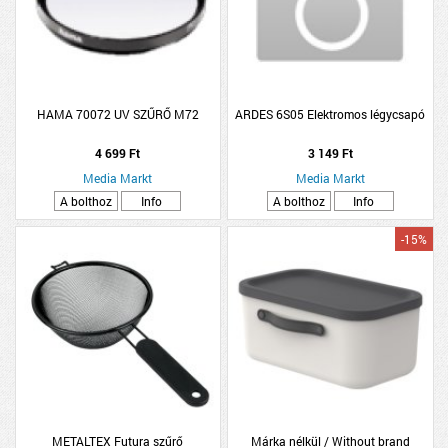
HAMA 70072 UV SZŰRŐ M72
ARDES 6S05 Elektromos légycsapó
4 699 Ft
3 149 Ft
Media Markt
Media Markt
A bolthoz
Info
A bolthoz
Info
-15%
METALTEX Futura szűrő
Márka nélkül / Without brand