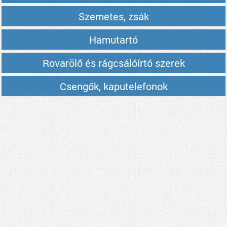
Szemetes, zsák
Hamutartó
Rovarölő és rágcsálóírtó szerek
Csengők, kaputelefonok