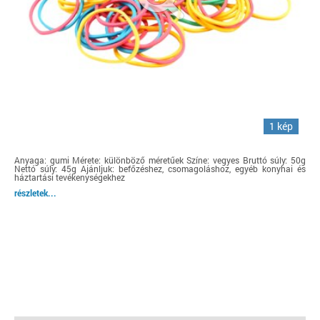
1 kép
Anyaga: gumi Mérete: különböző méretűek Színe: vegyes Bruttó súly: 50g
Nettó súly: 45g Ajánljuk: befőzéshez, csomagoláshoz, egyéb konyhai és
háztartási tevékenységekhez
részletek...