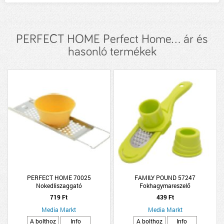
PERFECT HOME Perfect Home... ár és
hasonló termékek
PERFECT HOME 70025
FAMILY POUND 57247
Nokedliszaggató
Fokhagymareszelő
719 Ft
439 Ft
Media Markt
Media Markt
A bolthoz
Info
A bolthoz
Info