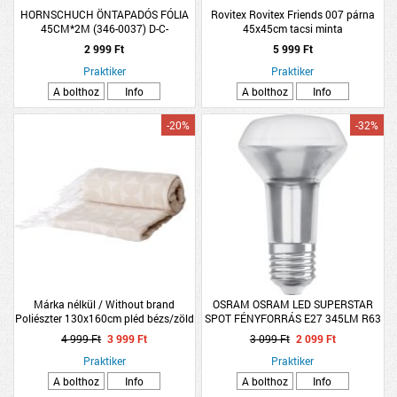
HORNSCHUCH ÖNTAPADÓS FÓLIA
Rovitex Rovitex Friends 007 párna
45CM*2M (346-0037) D-C-
45x45cm tacsi minta
FIX,KÖZEPES DIÓFA (R:114980)
2 999 Ft
5 999 Ft
Praktiker
Praktiker
A bolthoz
Info
A bolthoz
Info
-20%
-32%
Márka nélkül / Without brand
OSRAM OSRAM LED SUPERSTAR
Poliészter 130x160cm pléd bézs/zöld
SPOT FÉNYFORRÁS E27 345LM R63
DIMMELHETŐ
4 999 Ft
3 999 Ft
3 099 Ft
2 099 Ft
Praktiker
Praktiker
A bolthoz
Info
A bolthoz
Info