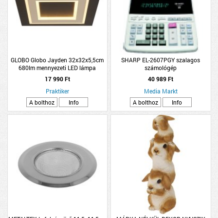
GLOBO Globo Jayden 32x32x5,5cm
SHARP EL-2607PGY szalagos
680lm mennyezeti LED lámpa
számológép
17 990 Ft
40 989 Ft
Praktiker
Media Markt
A bolthoz
Info
A bolthoz
Info