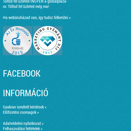
Töltsd fel üzleted INGYEN a globalplaza-
ra:
Töltsd fel üzleted még ma!
Ha webáruházad van, így tudsz felkerülni »
FACEBOOK
INFORMÁCIÓ
Gyakran ismételt kérdések »
Előfizetési csomagok »
Adatvédelmi nyilatkozat »
Felhasználási feltételek »