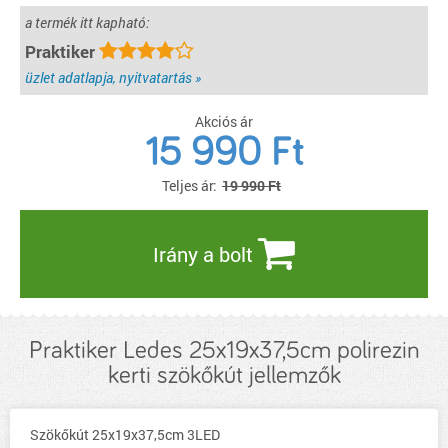
a termék itt kapható:
Praktiker
üzlet adatlapja, nyitvatartás »
Akciós ár
15 990
Ft
Teljes ár:
19 990 Ft
Irány a bolt
Praktiker Ledes 25x19x37,5cm polirezin
kerti szökőkút jellemzők
Szökőkút 25x19x37,5cm 3LED