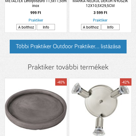
METALTEX Lefolyószürő 11,5x11,5cm
MÁRKA NÉLKÜL DEKOR NYUSZIK
inox
12X10,5X29,5CM
999 Ft
3 599 Ft
Praktiker
Praktiker
A bolthoz
Info
A bolthoz
Info
Többi Praktiker Outdoor Praktiker... listázása
Praktiker további termékek
-40%
-42%