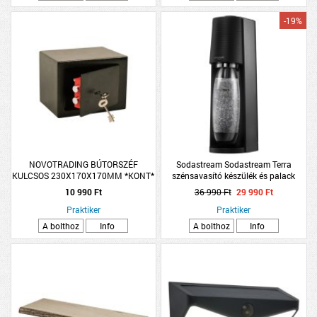
-19%
NOVOTRADING BÚTORSZÉF
Sodastream Sodastream Terra
KULCSOS 230X170X170MM *KONT*
szénsavasító készülék és palack
44x20x20cm fekete
10 990 Ft
36 990 Ft
29 990 Ft
Praktiker
Praktiker
A bolthoz
Info
A bolthoz
Info