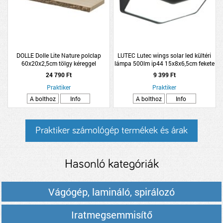
DOLLE Dolle Lite Nature polclap
LUTEC Lutec wings solar led kültéri
60x20x2,5cm tölgy kéreggel
lámpa 500lm ip44 15x8x6,5cm fekete
24 790 Ft
9 399 Ft
Praktiker
Praktiker
A bolthoz
Info
A bolthoz
Info
Praktiker számológép termékek és árak
Hasonló kategóriák
Vágógép, lamináló, spirálozó
Iratmegsemmisítő