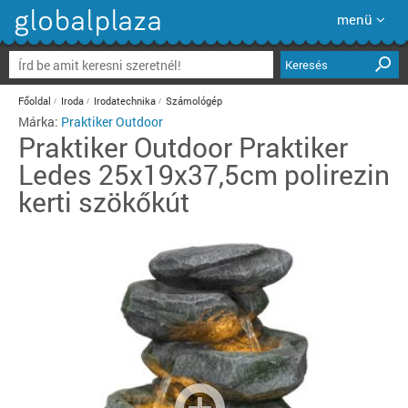
menü
Keresés
Főoldal
Iroda
Irodatechnika
Számológép
Márka:
Praktiker Outdoor
Praktiker Outdoor
Praktiker
Ledes 25x19x37,5cm polirezin
kerti szökőkút