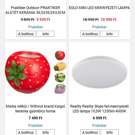
Praktiker Outdoor PRAKTIKER
EGLO MINI LED MENNYEZETI LÁMPA
ALÁTÉT KERÁMIA 36,5X36,5X3,5CM
CSILLAG MINTÁS KASPÓHOZ
9 899 Ft
5 939 Ft
18 990 Ft
10 990 Ft
Praktiker
Praktiker
A bolthoz
Info
A bolthoz
Info
Márka nélkül / Without brand Kaspó
Reality Reality Slope fali-mennyezeti
kerámia gyümölcs forma
LED lámpa 10,5W 1250lm 4000K
28,3x25,2x20,5cm 4-féle design
IP20 D:28,5cm H:6,5cm fehér
7 499 Ft
6 999 Ft
Praktiker
Praktiker
A bolthoz
Info
A bolthoz
Info