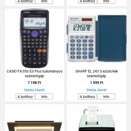
A bolthoz
Info
A bolthoz
Info
CASIO FX-350 ES Plus tudományos
SHARP EL 243 S ezüst/kék
számológép
számológép
7 198 Ft
1 599 Ft
Media Markt
Media Markt
A bolthoz
Info
A bolthoz
Info