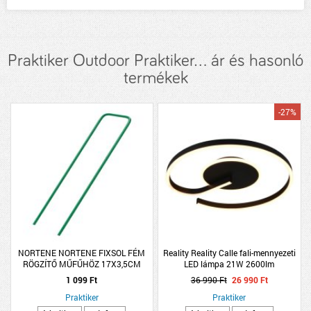
Praktiker Outdoor Praktiker... ár és hasonló
termékek
-27%
NORTENE NORTENE FIXSOL FÉM
Reality Reality Calle fali-mennyezeti
RÖGZÍTŐ MŰFŰHÖZ 17X3,5CM
LED lámpa 21W 2600lm
10DARAB/CSOMAG
2300K/3000K/4000K D50cm
1 099 Ft
36 990 Ft
26 990 Ft
H6,5cm
Praktiker
Praktiker