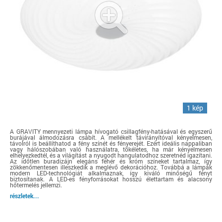
1 kép
A GRAVITY mennyezeti lámpa hívogató csillagfény-hatásával és egyszerű
burájával álmodozásra csábít. A mellékelt távirányítóval kényelmesen,
távolról is beállíthatod a fény színét és fényerejét. Ezért ideális nappaliban
vagy hálószobában való használatra, tökéletes, ha már kényelmesen
elhelyezkedtél, és a világítást a nyugodt hangulatodhoz szeretnéd igazítani.
Az időtlen buradizájn elegáns fehér és króm színeket tartalmaz, így
zökkenőmentesen illeszkedik a meglévő dekorációhoz. Továbbá a lámpák
modern LED-technológiát alkalmaznak, így kiváló minőségű fényt
biztosítanak. A LED-es fényforrásokat hosszú élettartam és alacsony
hőtermelés jellemzi.
részletek...