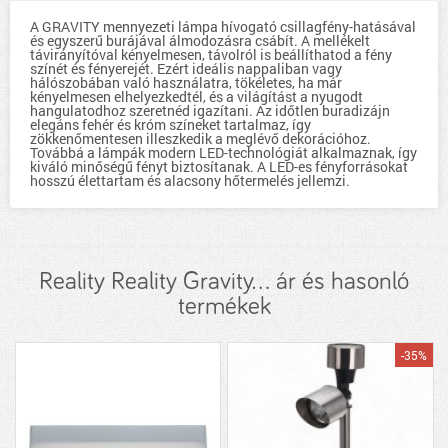
A GRAVITY mennyezeti lámpa hívogató csillagfény-hatásával
és egyszerű burájával álmodozásra csábít. A mellékelt
távirányítóval kényelmesen, távolról is beállíthatod a fény
színét és fényerejét. Ezért ideális nappaliban vagy
hálószobában való használatra, tökéletes, ha már
kényelmesen elhelyezkedtél, és a világítást a nyugodt
hangulatodhoz szeretnéd igazítani. Az időtlen buradizájn
elegáns fehér és króm színeket tartalmaz, így
zökkenőmentesen illeszkedik a meglévő dekorációhoz.
Továbbá a lámpák modern LED-technológiát alkalmaznak, így
kiváló minőségű fényt biztosítanak. A LED-es fényforrásokat
hosszú élettartam és alacsony hőtermelés jellemzi.
Reality Reality Gravity... ár és hasonló
termékek
-35%