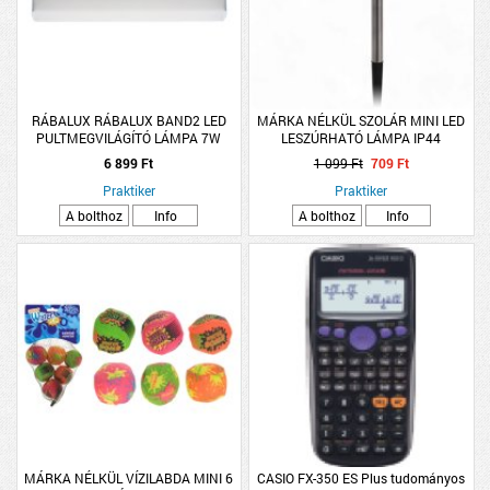
RÁBALUX RÁBALUX BAND2 LED
MÁRKA NÉLKÜL SZOLÁR MINI LED
PULTMEGVILÁGÍTÓ LÁMPA 7W
LESZÚRHATÓ LÁMPA IP44
550LM 4000K IP20 27X3,5CM
12,5X5,5X25,5CM ROZSDAMENTES
6 899 Ft
1 099 Ft
709 Ft
FEHÉR
ACÉL
Praktiker
Praktiker
A bolthoz
Info
A bolthoz
Info
MÁRKA NÉLKÜL VÍZILABDA MINI 6
CASIO FX-350 ES Plus tudományos