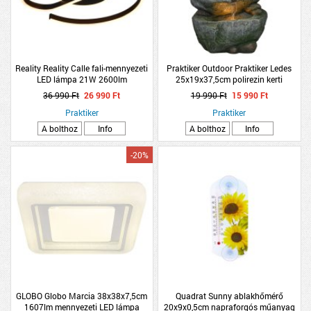
Reality Reality Calle fali-mennyezeti
Praktiker Outdoor Praktiker Ledes
LED lámpa 21W 2600lm
25x19x37,5cm polirezin kerti
2300K/3000K/4000K D50cm
szökőkút
36 990 Ft
26 990 Ft
19 990 Ft
15 990 Ft
H6,5cm
Praktiker
Praktiker
A bolthoz
Info
A bolthoz
Info
-20%
GLOBO Globo Marcia 38x38x7,5cm
Quadrat Sunny ablakhőmérő
1607lm mennyezeti LED lámpa
20x9x0,5cm napraforgós műanyag