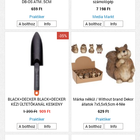
DB-OS ÁTM.:5CM
számológép
659 Ft
7 198 Ft
Praktiker
Media Markt
A bolthoz
Info
A bolthoz
Info
-35%
BLACK+DECKER BLACK+DECKER
Márka nélkül / Without brand Dekor
KÉZI ÜLTETŐKANÁL KESKENY
állatok 7x5,5x9,5cm 4-féle
30,5CM
1 399 Ft
909 Ft
629 Ft
Praktiker
Praktiker
A bolthoz
Info
A bolthoz
Info