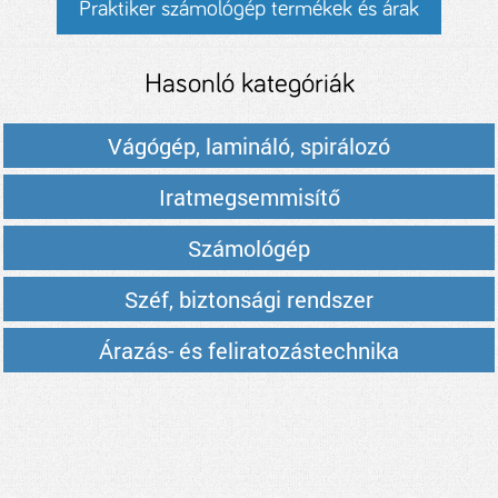
Praktiker számológép termékek és árak
Hasonló kategóriák
Vágógép, lamináló, spirálozó
Iratmegsemmisítő
Számológép
Széf, biztonsági rendszer
Árazás- és feliratozástechnika