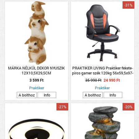
-31%
MÁRKA NÉLKÜL DEKOR NYUSZIK
PRAKTIKER LIVING Praktiker fekete-
12X10,5X29,5CM
piros gamer szék 120kg 56x59,5x97-
105,5cm
3 599 Ft
35 990 Ft
24 990 Ft
Praktiker
Praktiker
A bolthoz
Info
A bolthoz
Info
-27%
-20%