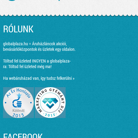
RÓLUNK
globalplaza.hu = Áruházláncok akciói,
bevásárlóközpontok és üzletek egy oldalon.
Töltsd fel üzleted INGYEN a globalplaza-
ra:
Töltsd fel üzleted még ma!
Ha webáruházad van, így tudsz felkerülni »
FACEBOOK