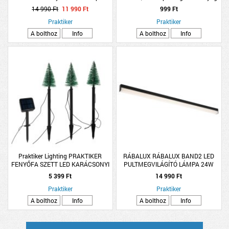
14 990 Ft
11 990 Ft
999 Ft
Praktiker
Praktiker
A bolthoz
Info
A bolthoz
Info
Praktiker Lighting PRAKTIKER
RÁBALUX RÁBALUX BAND2 LED
FENYŐFA SZETT LED KARÁCSONYI
PULTMEGVILÁGÍTÓ LÁMPA 24W
SZOLÁR IP44 LESZÚRHATÓ
1650LM 4000K IP20 113,5X3,5CM
5 399 Ft
14 990 Ft
KÁBELHOSSZ:86CM, 7X43,5CM
FEKETE
Praktiker
ZÖLD
Praktiker
A bolthoz
Info
A bolthoz
Info