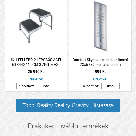
JKH FELLÉPŐ 2 LÉPCSŐS ACÉL
Quadrat Skyscraper szobahőmérő
63X44X41,5CM 3,7KG, MAX.
23x5,3x2,5cm alumínium
TERHELHETŐSÉG:150KG
25 990 Ft
999 Ft
Praktiker
Praktiker
A bolthoz
Info
A bolthoz
Info
Többi Reality Reality Gravity... listázása
Praktiker további termékek