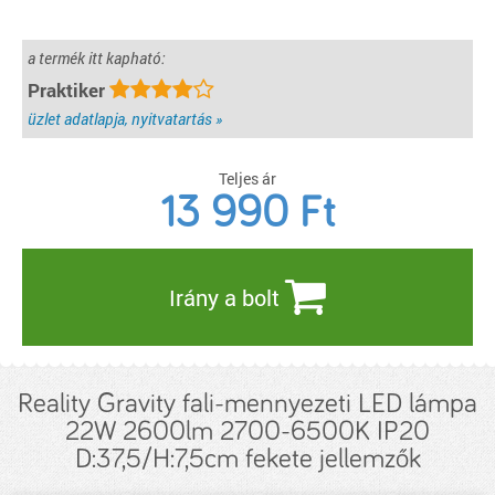
a termék itt kapható:
Praktiker
üzlet adatlapja, nyitvatartás »
Teljes ár
13 990
Ft
Irány a bolt
Reality Gravity fali-mennyezeti LED lámpa
22W 2600lm 2700-6500K IP20
D:37,5/H:7,5cm fekete jellemzők