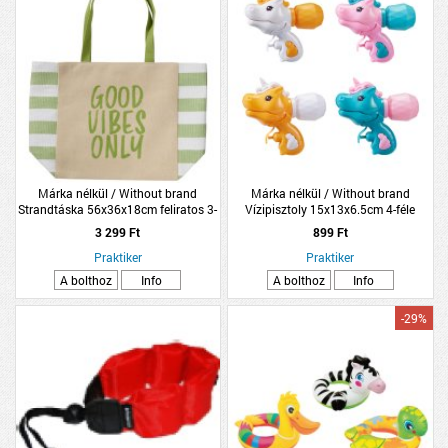
Márka nélkül / Without brand
Márka nélkül / Without brand
Strandtáska 56x36x18cm feliratos 3-
Vízipisztoly 15x13x6.5cm 4-féle
féle modell
modell
3 299 Ft
899 Ft
Praktiker
Praktiker
A bolthoz
Info
A bolthoz
Info
-29%