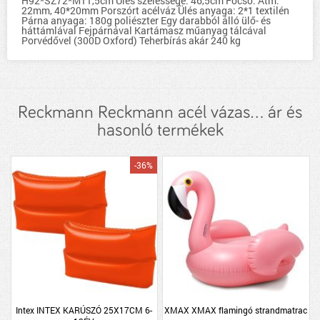
H92*SZ72*M11,5cm Ülés szélessége: 46,5cm Főcső: Átm.
22mm, 40*20mm Porszórt acélváz Ülés anyaga: 2*1 textilén
Párna anyaga: 180g poliészter Egy darabból álló ülő- és
háttámlával Fejpárnával Kartámasz műanyag tálcával
Porvédővel (300D Oxford) Teherbírás akár 240 kg
Reckmann Reckmann acél vázas... ár és
hasonló termékek
-36%
Intex INTEX KARÚSZÓ 25X17CM 6-
XMAX XMAX flamingó strandmatrac