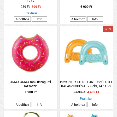
12ÉV
939 Ft
599 Ft
6 900 Ft
Praktiker
A bolthoz
Info
A bolthoz
Info
-21%
XMAX XMAX fánk úszógumi,
Intex INTEX SIT'N FLOAT ÚSZÓFOTEL
rózsaszín
KAPASZKODÓVAL 2 SZÍN, 147 X 99
CM
1 900 Ft
5 699 Ft
4 499 Ft
Praktiker
A bolthoz
Info
A bolthoz
Info