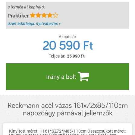
a termék itt kapható:
Praktiker
üzlet adatlapja, nyitvatartás »
Akciós ár
20 590
Ft
Teljes ár:
25 990 Ft
Irány a bolt
Reckmann acél vázas 161x72x85/110cm
napozóágy párnával jellemzők
Kinyitott méret: H161*SZ72*M85/110cm Összecsukott méret: