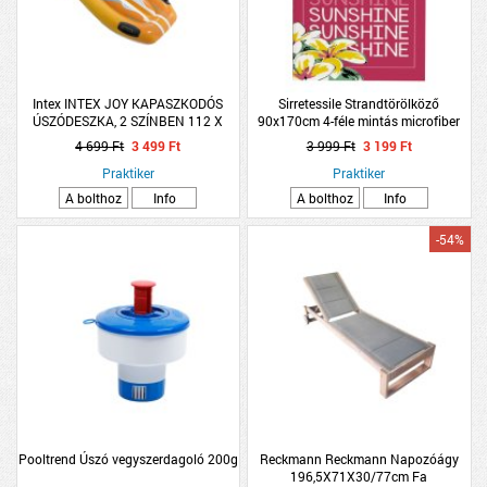
Intex INTEX JOY KAPASZKODÓS
Sirretessile Strandtörölköző
ÚSZÓDESZKA, 2 SZÍNBEN 112 X
90x170cm 4-féle mintás microfiber
62CM 6+
4 699 Ft
3 499 Ft
3 999 Ft
3 199 Ft
Praktiker
Praktiker
A bolthoz
Info
A bolthoz
Info
-54%
Pooltrend Úszó vegyszerdagoló 200g
Reckmann Reckmann Napozóágy
196,5X71X30/77cm Fa