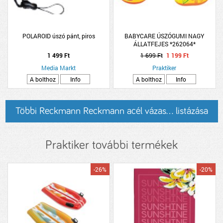
POLAROID úszó pánt, piros
BABYCARE ÚSZÓGUMI NAGY
ÁLLATFEJES *262064*
1 499 Ft
1 699 Ft
1 199 Ft
Media Markt
Praktiker
A bolthoz
Info
A bolthoz
Info
Többi Reckmann Reckmann acél vázas... listázása
Praktiker további termékek
-26%
-20%