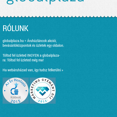
RÓLUNK
globalplaza.hu = Áruházláncok akciói,
bevásárlóközpontok és üzletek egy oldalon.
Töltsd fel üzleted INGYEN a globalplaza-
ra:
Töltsd fel üzleted még ma!
Ha webáruházad van, így tudsz felkerülni »