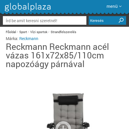
menü
Keresés
Főoldal
Sport
Vízi sportok
Strandfelszerelés
Márka:
Reckmann
Reckmann
Reckmann acél
vázas 161x72x85/110cm
napozóágy párnával