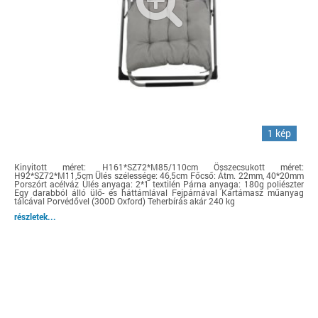
1 kép
Kinyitott méret: H161*SZ72*M85/110cm Összecsukott méret:
H92*SZ72*M11,5cm Ülés szélessége: 46,5cm Főcső: Átm. 22mm, 40*20mm
Porszórt acélváz Ülés anyaga: 2*1 textilén Párna anyaga: 180g poliészter
Egy darabból álló ülő- és háttámlával Fejpárnával Kartámasz műanyag
tálcával Porvédővel (300D Oxford) Teherbírás akár 240 kg
részletek...