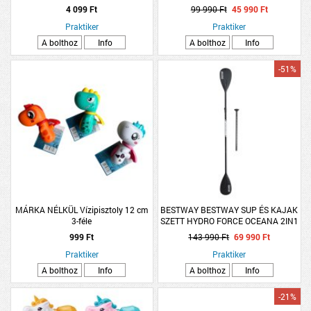
4 099 Ft
99 990 Ft
45 990 Ft
Praktiker
Praktiker
A bolthoz
Info
A bolthoz
Info
-51%
MÁRKA NÉLKÜL Vízipisztoly 12 cm
BESTWAY BESTWAY SUP ÉS KAJAK
3-féle
SZETT HYDRO FORCE OCEANA 2IN1
305X84X15CM
999 Ft
143 990 Ft
69 990 Ft
Praktiker
Praktiker
A bolthoz
Info
A bolthoz
Info
-21%