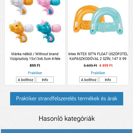
Márka nélkül / Without brand
Intex INTEX SIT'N FLOAT ÚSZÓFOTEL
Vízipisztoly 15x13x6.5cm 4-féle
KAPASZKODÓVAL 2 SZÍN, 147 X 99
modell
CM
899 Ft
5 699 Ft
4 499 Ft
Praktiker
Praktiker
A bolthoz
Info
A bolthoz
Info
Praktiker strandfelszerelés termékek és árak
Hasonló kategóriák