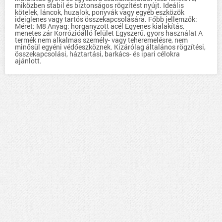
miközben stabil és biztonságos rögzítést nyújt. Ideális
kötelek, láncok, huzalok, ponyvák vagy egyéb eszközök
ideiglenes vagy tartós összekapcsolására. Főbb jellemzők:
Méret: M8 Anyag: horganyzott acél Egyenes kialakítás,
menetes zár Korrózióálló felület Egyszerű, gyors használat A
termék nem alkalmas személy- vagy teheremelésre, nem
minősül egyéni védőeszköznek. Kizárólag általános rögzítési,
összekapcsolási, háztartási, barkács- és ipari célokra
ajánlott.