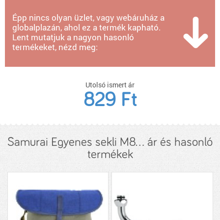
Épp nincs olyan üzlet, vagy webáruház a
globalplazán, ahol ez a termék kapható.
Lent mutatjuk a nagyon hasonló
termékeket, nézd meg:
Utolsó ismert ár
829 Ft
Samurai Egyenes sekli M8... ár és hasonló
termékek