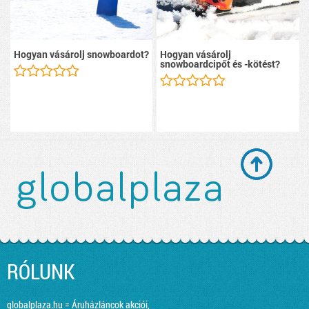
Hogyan vásárolj snowboardot?
Hogyan vásárolj
snowboardcipőt és -kötést?
RÓLUNK
globalplaza.hu = Áruházláncok akciói,