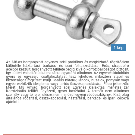
1 kép
Az M8-as horganyzott egyenes sekli praktikus és megbízható rögzítőelem
különféle háztartási, barkács- és ipari felhasználásra. Erős, strapabíró
acélból készült, horganyzott felülete pedig kiváló korrózióállóságot biztosít,
így kültéri és beltéri alkalmazásra egyaránt alkalmas. Az egyenes kialakítás
gyors és egyszerű csatlakoztatást tesz lehetővé, miközben stabil és
biztonságos rögzítést nyújt. Ideális kötelek, láncok, huzalok, ponyvák vagy
egyéb eszközök ideiglenes vagy tartós összekapcsolására. Főbb jellemzők:
Méret: M8 Anyag: horganyzott acél Egyenes kialakítás, menetes zár
Korrózióálló felület Egyszerű, gyors használat A termék nem alkalmas
személy- vagy teheremelésre, nem minősül egyéni védőeszköznek. Kizárólag
általános rögzítési, összekapcsolási, háztartási, barkács- és ipari célokra
ajánlott.