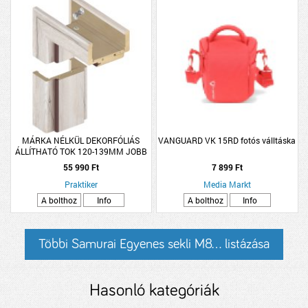
MÁRKA NÉLKÜL DEKORFÓLIÁS
VANGUARD VK 15RD fotós válltáska
ÁLLÍTHATÓ TOK 120-139MM JOBB
HAVAS TÖLGY 75X210CM BELTÉRI
55 990 Ft
7 899 Ft
AJTÓHOZ
Praktiker
Media Markt
A bolthoz
Info
A bolthoz
Info
Többi Samurai Egyenes sekli M8... listázása
Hasonló kategóriák