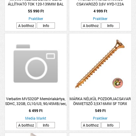
ÁLLÍTHATÓ TOK 120-139MM BAL
CSAVAROZÓ 3,6V HYD-122A
HAVAS TÖLGY 90X210CM BELTÉRI
55 990 Ft
4 999 Ft
AJTÓHOZ
Praktiker
Praktiker
A bolthoz
Info
A bolthoz
Info
Verbatim MVS32GP Memóriakártya,
MÁRKA NÉLKÜL POZDORJACSAVAR
SDHC, 32GB, CL10/U3, 90/45MB/sec,
ÖNMETSZŐ 3,5X16MM SF TORX
VERBATIM PRO
SÁRGA HORGANYZOTT 30DB/CSM
6 499 Ft
549 Ft
Media Markt
Praktiker
A bolthoz
Info
A bolthoz
Info