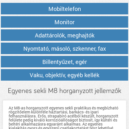
Mobiltelefon
Monitor
Adattárolók, meghajtók
Nyomtató, másoló, szkenner, fax
Billentyűzet, egér
Vaku, objektív, egyéb kellék
Egyenes sekli M8 horganyzott jellemzők
Az M8-as horganyzott egyenes sekli praktikus és megbízható
rögzítőelem különféle háztartási, barkács- és ipari
felhasználásra. Erős, strapabíró acélból készült, horganyzott
felülete pedig kiváló korrózióállóságot biztosít, így kültéri és
beltéri alkalmazásra egyaránt alkalmas. Az egyenes
kialakítás gyors és egyszerű csatlakoztatást tesz lehetővé,