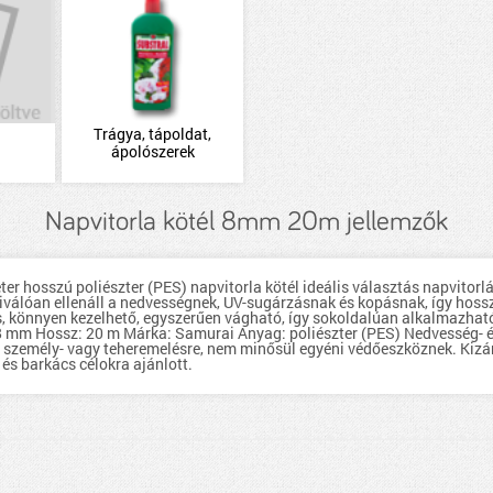
Trágya, tápoldat,
ápolószerek
Napvitorla kötél 8mm 20m jellemzők
r hosszú poliészter (PES) napvitorla kötél ideális választás napvitorlá
kiválóan ellenáll a nedvességnek, UV-sugárzásnak és kopásnak, így hoss
s, könnyen kezelhető, egyszerűen vágható, így sokoldalúan alkalmazható 
 8 mm Hossz: 20 m Márka: Samurai Anyag: poliészter (PES) Nedvesség- és
személy- vagy teheremelésre, nem minősül egyéni védőeszköznek. Kizár
i és barkács célokra ajánlott.