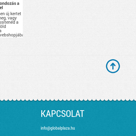
gondozás a
el
en új kertet
eg, vagy
issítenéd a
zöld
a
 webshopjában
emet
z, amire
séged
KAPCSOLAT
info@globalplaza.hu