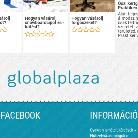
Őszi kert
Praktikerr
Akár teljes
álmodsz m
árolj
Hogyan vásárolj
Hogyan vásárolj
csak felfr
ot?
snowboardcipőt és -
forgószéket?
szeretett 
kötést?
területed, 
Praktiker
minden el
megtaláls
csak szük
lehet.
FACEBOOK
INFORMÁCIÓ
Gyakran ismételt kérdések »
Előfizetési csomagok »