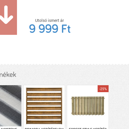
Utolsó ismert ár
9 999 Ft
rmékek
-25%