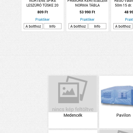
NORTENE SPIKE
PRIMORA KERÍTÉSELEM
REGO Vadh
LESZÚRÓ TÜSKE 20
NORMA TÁBLA
50m 15 dr.
DB/CSOMAG
HORGANYZOTT
809 Ft
53 990 Ft
48 9
Praktiker
Praktiker
Prakt
A bolthoz
Info
A bolthoz
Info
A bolthoz
Medencék
Pavilon