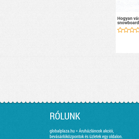
Hogyan vás
snowboard
RÓLUNK
globalplaza.hu = Áruházláncok akciói,
bevásárlóközpontok és üzletek egy oldalon.