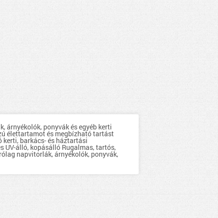
k, árnyékolók, ponyvák és egyéb kerti
zú élettartamot és megbízható tartást
kerti, barkács- és háztartási
 UV-álló, kopásálló Rugalmas, tartós,
ólag napvitorlák, árnyékolók, ponyvák,