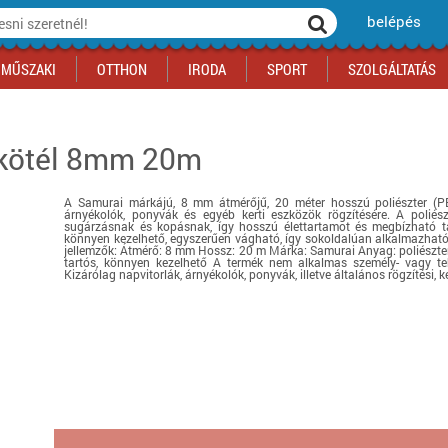
belépés
MŰSZAKI
OTTHON
IRODA
SPORT
SZOLGÁLTATÁS
 kötél 8mm 20m
ka
yógyszertár
csálnivaló
Sport akciók
Építkezés
Fitneszközpont
Biztonságtechnika
kciók
a
, gördeszka, roller
ék
mékek, sütemények
Szolgáltatás akciók
Szerszám, barkács, alkatrész
Kocsmasport
Ünnepi dekoráció
A Samurai márkájú, 8 mm átmérőjű, 20 méter hosszú poliészter (PES)
tító, parkolás
s ital
Iskolakezdés, papír, írószer
Motor
Fűtés
árnyékolók, ponyvák és egyéb kerti eszközök rögzítésére. A poliés
sugárzásnak és kopásnak, így hosszú élettartamot és megbízható tar
ás akciók
k
l
Háziállatok
Autó
könnyen kezelhető, egyszerűen vágható, így sokoldalúan alkalmazható k
jellemzők: Átmérő: 8 mm Hossz: 20 m Márka: Samurai Anyag: poliészter
tartós, könnyen kezelhető A termék nem alkalmas személy- vagy te
iók
Bébi
Ingatlan
Kizárólag napvitorlák, árnyékolók, ponyvák, illetve általános rögzítési, k
ók
Gyógyászati segédeszköz
Regisztrálj az oldalunkra INGYEN itt ››
Regisztrálj az oldalunkra INGYEN itt ››
Regisztrálj az oldalunkra INGYEN itt ››
Regisztrálj az oldalunkra INGYEN itt ››
Regisztrálj az oldalunkra INGYEN itt ››
Regisztrálj az oldalunkra INGYEN itt ››
Regisztrálj az oldalunkra INGYEN itt ››
Regisztrálj az oldalunkra INGYEN itt ››