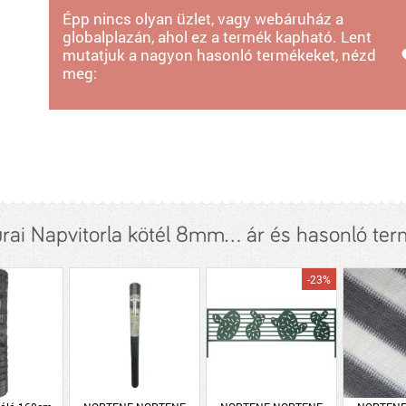
Épp nincs olyan üzlet, vagy webáruház a
globalplazán, ahol ez a termék kapható. Lent
mutatjuk a nagyon hasonló termékeket, nézd
meg:
ai Napvitorla kötél 8mm... ár és hasonló te
-23%