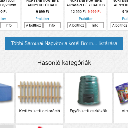
áló 160cm
NORTENE NORTENE
NORTENE NORTENE
NORTENE
 1,8/2,2mm
ÁRNYÉKOLÓ HÁLÓ
ÁGYÁSSZEGÉLY CACTUS
ÁRNYÉK
RECYNET SZŐTT
BORDER 40X100CM FÉM
BALCONY E
90 Ft
9 699 Ft
12 990 Ft
9 999 Ft
9 1
GOMBLYUKAKKAL
DEKORATÍV
KORLÁT
iker
ANTRACIT 1,5X10M
Praktiker
MOTÍVUMOKKAL ZÖLD
Praktiker
FŰZŐLYUKA
Pra
Info
A bolthoz
Info
A bolthoz
Info
A bolthoz
Többi Samurai Napvitorla kötél 8mm... listázása
Hasonló kategóriák
Kerítés, kerti dekoráció
Egyéb kerti eszközök
Vir