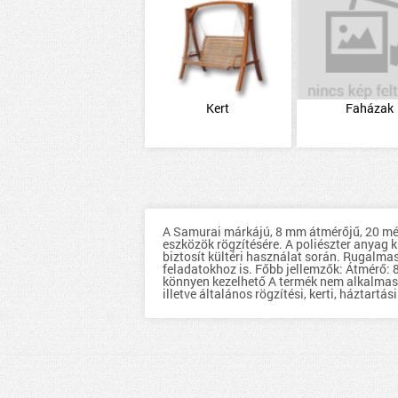
Kert
Faházak
A Samurai márkájú, 8 mm átmérőjű, 20 méte
eszközök rögzítésére. A poliészter anyag 
biztosít kültéri használat során. Rugalma
feladatokhoz is. Főbb jellemzők: Átmérő:
könnyen kezelhető A termék nem alkalmas 
illetve általános rögzítési, kerti, háztartás