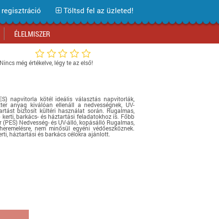
regisztráció
Töltsd fel az üzleted!
ÉLELMISZER
Nincs még értékelve, légy te az első!
Bevásárlóközpontok
Bevásárlóközpontok
Bevásárlóközpontok
Bevásárlóközpontok
Bevásárlóközpontok
Bevásárlóközpontok
Bevásárlóközpontok
Üzlethálózatok
Üzlethálózatok
Üzlethálózatok
Üzlethálózatok
Üzlethálózatok
Üzlethálózatok
Üzlethálózatok
 napvitorla kötél ideális választás napvitorlák,
Áruházláncok
Áruházláncok
Áruházláncok
Áruházláncok
Áruházláncok
Áruházláncok
Áruházláncok
zter anyag kiválóan ellenáll a nedvességnek, UV-
tást biztosít kültéri használat során. Rugalmas,
Webáruház tesztek
Webáruház tesztek
Webáruház tesztek
Webáruház tesztek
Webáruház tesztek
Webáruház tesztek
Webáruház tesztek
erti, barkács- és háztartási feladatokhoz is. Főbb
 (PES) Nedvesség- és UV-álló, kopásálló Rugalmas,
heremelésre, nem minősül egyéni védőeszköznek.
Akciós termékek
Akciós termékek
Akciós termékek
Akciós termékek
Akciós termékek
Akciók Blog
Akciós termékek
erti, háztartási és barkács célokra ajánlott.
Iratkozz fel hírlevelünkre!
Iratkozz fel hírlevelünkre!
Iratkozz fel hírlevelünkre!
Iratkozz fel hírlevelünkre!
Iratkozz fel hírlevelünkre!
Iratkozz fel hírlevelünkre!
Iratkozz fel hírlevelünkre!
Iratkozz fel hírlevelünkre!