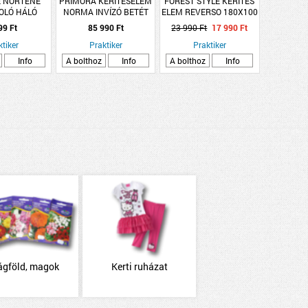
 NORTENE
PRIMORA KERÍTÉSELEM
FOREST STYLE KERÍTÉS
OLÓ HÁLÓ
NORMA INVÍZÓ BETÉT
ELEM REVERSO 180X100
ASY SZŐTT,
SIMA DIÓ
CM
99 Ft
85 990 Ft
23 990 Ft
17 990 Ft
RA, FÉM
KKAL 0,9X5M
ktiker
Praktiker
Praktiker
Info
A bolthoz
Info
A bolthoz
Info
ágföld, magok
Kerti ruházat