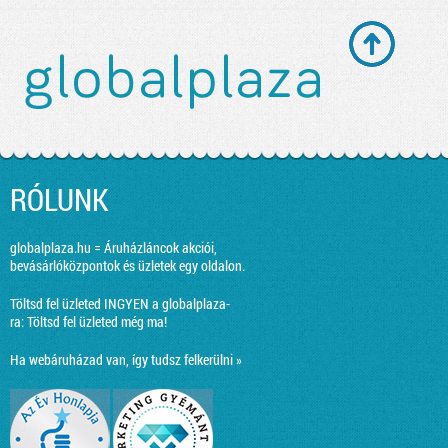
RÓLUNK
globalplaza.hu = Áruházláncok akciói,
bevásárlóközpontok és üzletek egy oldalon.
Töltsd fel üzleted INGYEN a globalplaza-
ra:
Töltsd fel üzleted még ma!
Ha webáruházad van, így tudsz felkerülni »