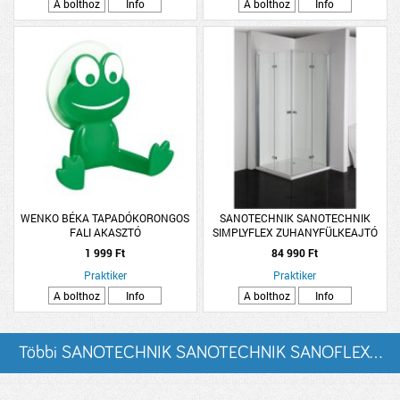
A bolthoz
Info
A bolthoz
Info
WENKO BÉKA TAPADÓKORONGOS
SANOTECHNIK SANOTECHNIK
FALI AKASZTÓ
SIMPLYFLEX ZUHANYFÜLKEAJTÓ
90X195 CM 5MM VÍZTISZTA, KRÓM
1 999 Ft
84 990 Ft
PROFIL, CSUKLÓ
Praktiker
Praktiker
A bolthoz
Info
A bolthoz
Info
Többi SANOTECHNIK SANOTECHNIK SANOFLEX...
listázása