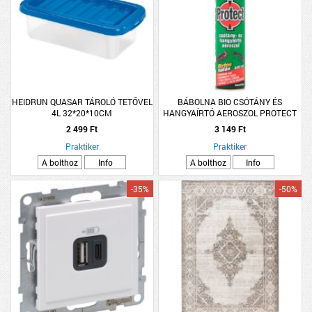
HEIDRUN QUASAR TÁROLÓ TETŐVEL
BÁBOLNA BIO CSÓTÁNY ÉS
4L 32*20*10CM
HANGYAÍRTÓ AEROSZOL PROTECT
400ML
2 499 Ft
3 149 Ft
Praktiker
Praktiker
A bolthoz
Info
A bolthoz
Info
-35%
-50%