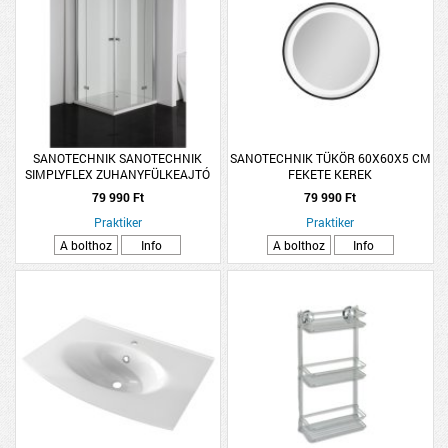
SANOTECHNIK SANOTECHNIK
SANOTECHNIK TÜKÖR 60X60X5 CM
SIMPLYFLEX ZUHANYFÜLKEAJTÓ
FEKETE KEREK
80X195CM 5MM VÍZTISZTA, KRÓM
79 990 Ft
79 990 Ft
PROFIL, NYÍLÓ
Praktiker
Praktiker
A bolthoz
Info
A bolthoz
Info