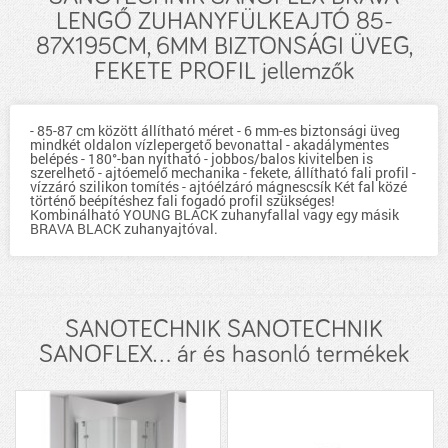
LENGŐ ZUHANYFÜLKEAJTÓ 85-
87X195CM, 6MM BIZTONSÁGI ÜVEG,
FEKETE PROFIL jellemzők
- 85-87 cm között állítható méret - 6 mm-es biztonsági üveg
mindkét oldalon vízlepergető bevonattal - akadálymentes
belépés - 180°-ban nyitható - jobbos/balos kivitelben is
szerelhető - ajtóemelő mechanika - fekete, állítható fali profil -
vízzáró szilikon tomítés - ajtóélzáró mágnescsík Két fal közé
történő beépítéshez fali fogadó profil szükséges!
Kombinálható YOUNG BLACK zuhanyfallal vagy egy másik
BRAVA BLACK zuhanyajtóval.
SANOTECHNIK SANOTECHNIK
SANOFLEX... ár és hasonló termékek