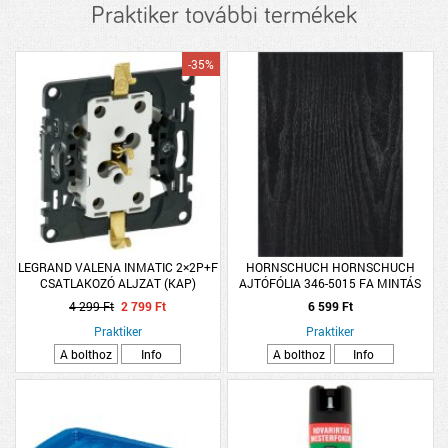
Praktiker további termékek
-35%
LEGRAND VALENA INMATIC 2×2P+F
HORNSCHUCH HORNSCHUCH
CSATLAKOZÓ ALJZAT (KAP)
AJTÓFÓLIA 346-5015 FA MINTÁS
0,9X2,1M
4 299 Ft
2 799 Ft
6 599 Ft
Praktiker
Praktiker
A bolthoz
Info
A bolthoz
Info