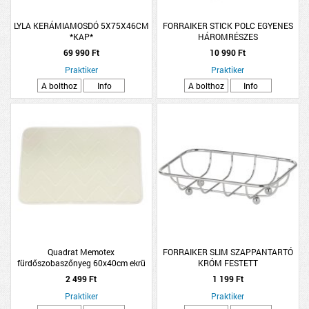
LYLA KERÁMIAMOSDÓ 5X75X46CM
FORRAIKER STICK POLC EGYENES
*KAP*
HÁROMRÉSZES
69 990 Ft
10 990 Ft
Praktiker
Praktiker
A bolthoz
Info
A bolthoz
Info
Quadrat Memotex
FORRAIKER SLIM SZAPPANTARTÓ
fürdőszobaszőnyeg 60x40cm ekrü
KRÓM FESTETT
latex csúszásgátlós
2 499 Ft
1 199 Ft
Praktiker
Praktiker