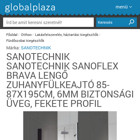
menü
Keresés
Főoldal
Otthon
Lakásfelszerelés, háztartási kiegészítők
Fürdőszobai kiegészítők
Márka:
SANOTECHNIK
SANOTECHNIK
SANOTECHNIK SANOFLEX
BRAVA LENGŐ
ZUHANYFÜLKEAJTÓ 85-
87X195CM, 6MM BIZTONSÁGI
ÜVEG, FEKETE PROFIL