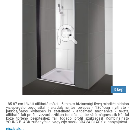
3 kép
- 85-87 cm között állítható méret - 6 mm-es biztonsági üveg mindkét oldalon
vízlepergető bevonattal - akadálymentes belépés - 180°-ban nyitható -
jobbos/balos kivitelben is szerelhető - ajtóemelő mechanika - fekete,
állítható fali profil - vízzáró szilikon tomítés - ajtóélzáró mágnescsík Két fal
közé történő beépítéshez fali fogadó profil szükséges! Kombinálható
YOUNG BLACK zuhanyfallal vagy egy másik BRAVA BLACK zuhanyajtóval.
részletek...