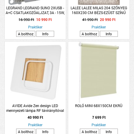
LEGRAND LEGRAND SUNO 2XUSB -
LALEE LALEE MILAS 204 SZŐNYEG
A+C CSATLAKOZÓALJZAT, 3A - 15W,
160X230 CM BÉZS-EZÜST SZÍNŰ
FEHÉR
16 990 Ft
10 990 Ft
41 990 Ft
20 990 Ft
Praktiker
Praktiker
A bolthoz
Info
A bolthoz
Info
AVIDE Avide Zen design LED
ROLÓ MINI 68X150CM EKRÜ
mennyezeti lámpa RF távirányítóval
40 990 Ft
7 699 Ft
Praktiker
Praktiker
A bolthoz
Info
A bolthoz
Info