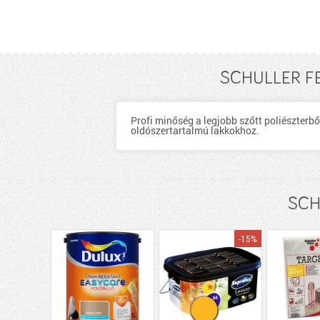
SCHULLER FE
Profi minőség a legjobb szőtt poliészterb
oldószertartalmú lakkokhoz.
SCHU
-15%