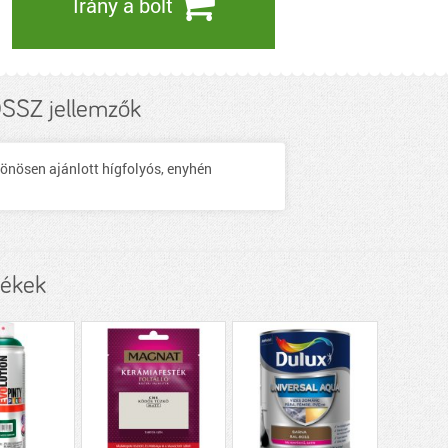
Irány a bolt
SZ jellemzők
lönösen ajánlott hígfolyós, enyhén
mékek