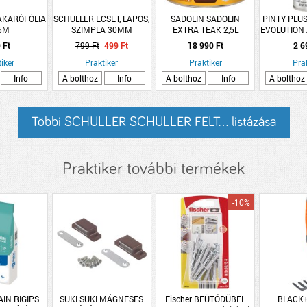
AKARÓFÓLIA
SCHULLER ECSET, LAPOS,
SADOLIN SADOLIN
PINTY PLUS
5M
SZIMPLA 30MM
EXTRA TEAK 2,5L
EVOLUTION 
SÖRTEKEVERÉK, SÁRGA
400ML 
 Ft
799 Ft
499 Ft
18 990 Ft
2 6
MŰANYAGNYELŰ
MOH
iker
Praktiker
Praktiker
Pra
Info
A bolthoz
Info
A bolthoz
Info
A bolthoz
Többi SCHULLER SCHULLER FELT... listázása
Praktiker további termékek
-10%
AIN RIGIPS
SUKI SUKI MÁGNESES
Fischer BEÜTŐDÜBEL
BLACK