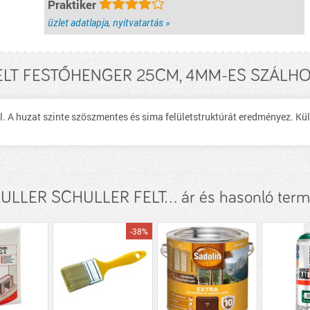
Praktiker
üzlet adatlapja, nyitvatartás »
LT FESTŐHENGER 25CM, 4MM-ES SZÁLHOS
ől. A huzat szinte szöszmentes és sima felületstruktúrát eredményez. Kü
LLER SCHULLER FELT... ár és hasonló ter
-38%