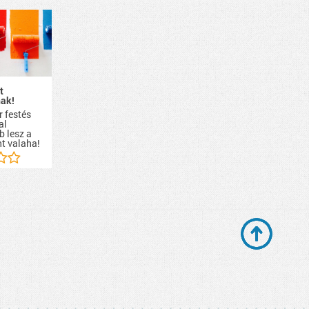
t
ak!
r festés
al
b lesz a
nt valaha!