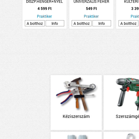
DISZP.HENGER+NYÉL
UNIVERZÁLIS FEHÉR
KÜLTÉRI
VAKOLA
4 599 Ft
549 Ft
3 39
Praktiker
Praktiker
Prakt
A bolthoz
Info
A bolthoz
Info
A bolthoz
Kéziszerszám
Szerszámg