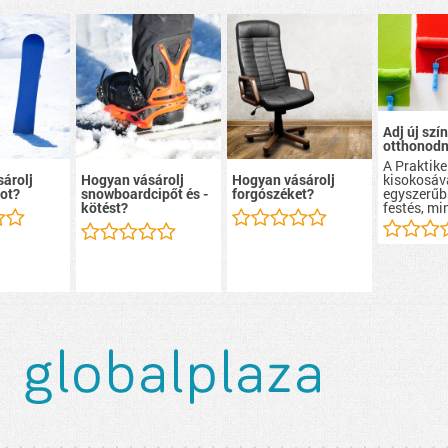
Adj új szín
otthonodn
A Praktike
kisokosáv
árolj
Hogyan vásárolj
Hogyan vásárolj
egyszerűb
ot?
snowboardcipőt és -
forgószéket?
festés, mi
kötést?