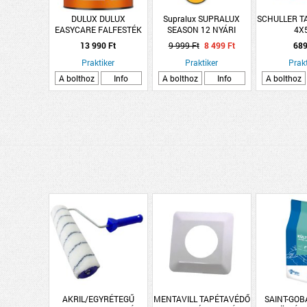
DULUX DULUX
Supralux SUPRALUX
SCHULLER T
EASYCARE FALFESTÉK
SEASON 12 NYÁRI
4X
5L FŰSZERES NEKTÁR
DÉLUTÁN 5L
13 990 Ft
9 999 Ft
8 499 Ft
689
Praktiker
Praktiker
Prakt
A bolthoz
Info
A bolthoz
Info
A bolthoz
AKRIL/EGYRÉTEGŰ
MENTAVILL TAPÉTAVÉDŐ
SAINT-GOB