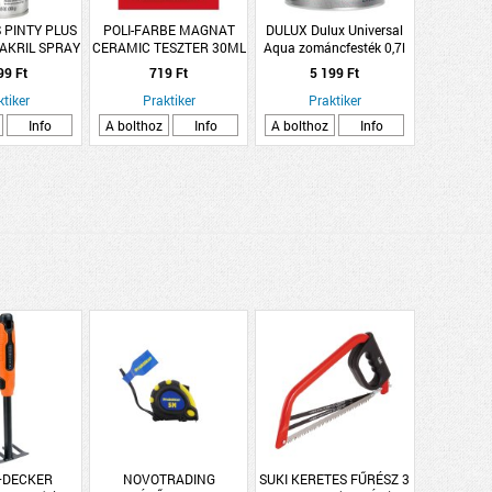
 PINTY PLUS
POLI-FARBE MAGNAT
DULUX Dulux Universal
AKRIL SPRAY
CERAMIC TESZTER 30ML
Aqua zománcfesték 0,7l
RAL 6005
KÖDÖS TŰZKŐ CM8
RAL 8011 barna
99 Ft
719 Ft
5 199 Ft
AZÖLD
ktiker
Praktiker
Praktiker
Info
A bolthoz
Info
A bolthoz
Info
+DECKER
NOVOTRADING
SUKI KERETES FŰRÉSZ 3