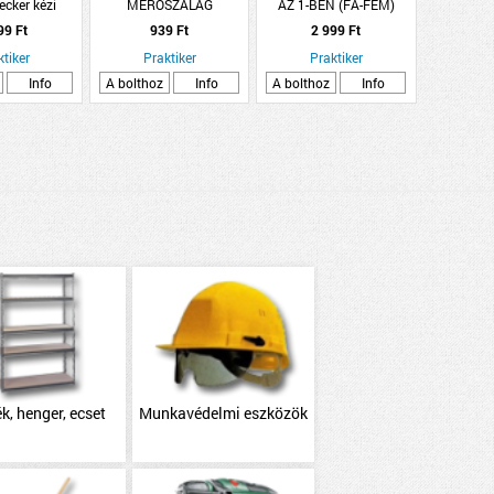
cker kézi
MÉRŐSZALAG
AZ 1-BEN (FA-FÉM)
gumírozott
5MX19MM
99 Ft
939 Ft
2 999 Ft
lattal
&quot;PRAKTIKER&quot;
ktiker
Praktiker
Praktiker
Info
A bolthoz
Info
A bolthoz
Info
k, henger, ecset
Munkavédelmi eszközök