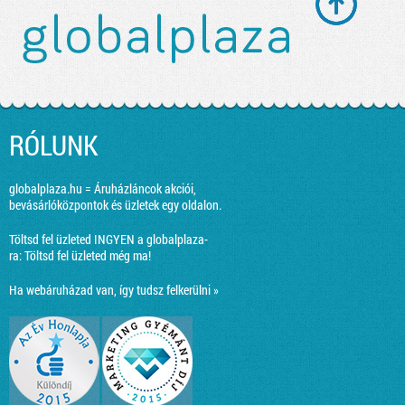
RÓLUNK
globalplaza.hu = Áruházláncok akciói,
bevásárlóközpontok és üzletek egy oldalon.
Töltsd fel üzleted INGYEN a globalplaza-
ra:
Töltsd fel üzleted még ma!
Ha webáruházad van, így tudsz felkerülni »