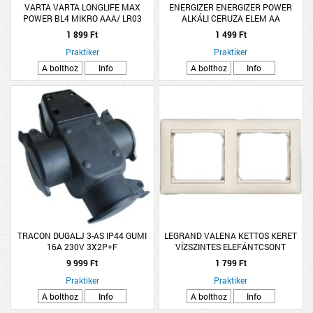
VARTA VARTA LONGLIFE MAX
ENERGIZER ENERGIZER POWER
POWER BL4 MIKRO AAA/ LR03
ALKÁLI CERUZA ELEM AA
ELEM
4DB/CSOMAG
1 899 Ft
1 499 Ft
Praktiker
Praktiker
A bolthoz
Info
A bolthoz
Info
TRACON DUGALJ 3-AS IP44 GUMI
LEGRAND VALENA KETTOS KERET
16A 230V 3X2P+F
VÍZSZINTES ELEFÁNTCSONT
9 999 Ft
1 799 Ft
Praktiker
Praktiker
A bolthoz
Info
A bolthoz
Info