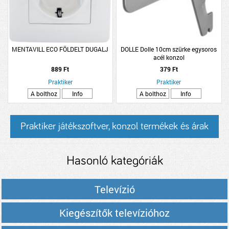
MENTAVILL ECO FÖLDELT DUGALJ
DOLLE Dolle 10cm szürke egysoros
acél konzol
889 Ft
379 Ft
Praktiker
Praktiker
A bolthoz
Info
A bolthoz
Info
Praktiker játékszoftver, konzol termékek és árak
Hasonló kategóriák
Televízió
Kiegészítők televízióhoz