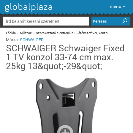
menü
Keresés
Főoldal
Műszaki
Szórakoztató elektronika
Játékszoftver, konzol
Márka:
SCHWAIGER
SCHWAIGER
Schwaiger Fixed
1 TV konzol 33-74 cm max.
25kg 13&quot;-29&quot;