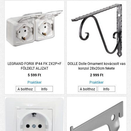
LEGRAND FORIX IP44 FK 2X2P+F
DOLLE Dolle Ornament kovácsolt vas
FÖLDELT ALJZAT
konzol 28x20cm fekete
FEHÉR,GYERMEKVÉDELEMMEL, 16A
5 599 Ft
2 999 Ft
250V
Praktiker
Praktiker
A bolthoz
Info
A bolthoz
Info