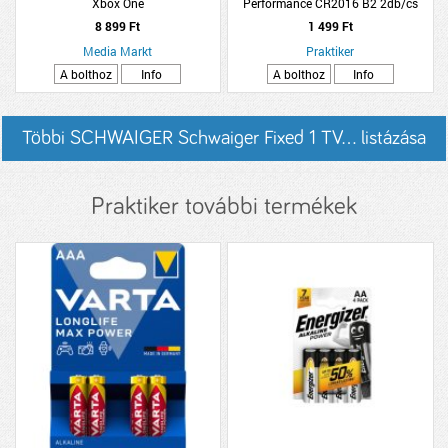
Xbox One
Performance CR2016 B2 2db/cs
gombelem
8 899 Ft
1 499 Ft
Media Markt
Praktiker
A bolthoz
Info
A bolthoz
Info
Többi SCHWAIGER Schwaiger Fixed 1 TV... listázása
Praktiker további termékek