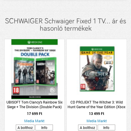
SCHWAIGER Schwaiger Fixed 1 TV... ár és
hasonló termékek
UBISOFT Tom Clancy's Rainbow Six
CD PROJEKT The Witcher 3: Wild
Siege + The Division (Double Pack)
Hunt Game of the Year Edition (Xbox
(Xbox One)
One)
17 699 Ft
13 499 Ft
Media Markt
Media Markt
A bolthoz
Info
A bolthoz
Info