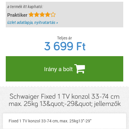
a termék itt kapható:
Praktiker
üzlet adatlapja, nyitvatartás »
Teljes ár
3 699
Ft
Irány a bolt
Schwaiger Fixed 1 TV konzol 33-74 cm
max. 25kg 13&quot;-29&quot; jellemzők
Fixed 1 TV konzol 33-74 cm, max. 25kg13"-29"