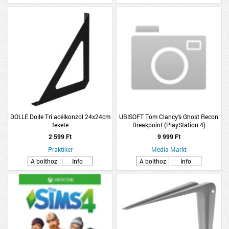
DOLLE Dolle Tri acélkonzol 24x24cm
UBISOFT Tom Clancy's Ghost Recon
fekete
Breakpoint (PlayStation 4)
2 599 Ft
9 999 Ft
Praktiker
Media Markt
A bolthoz
Info
A bolthoz
Info