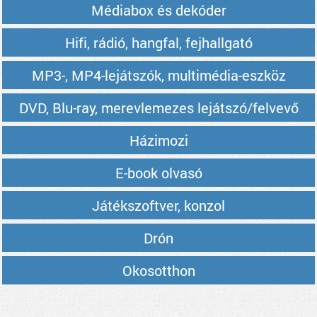
Médiabox és dekóder
Hifi, rádió, hangfal, fejhallgató
MP3-, MP4-lejátszók, multimédia-eszköz
DVD, Blu-ray, merevlemezes lejátszó/felvevő
Házimozi
E-book olvasó
Játékszoftver, konzol
Drón
Okosotthon