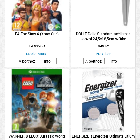
EA The Sims 4 (Xbox One)
DOLLE Dolle Standard acéllemez
konzol 24,5x18,5cm szürke
14 999 Ft
449 Ft
Media Markt
Praktiker
A bolthoz
Info
A bolthoz
Info
WARNER B LEGO: Jurassic World
ENERGIZER Energizer Ultimate Lítium