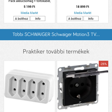
Pack akkucsomag + töltőkábel,
fekete (VS2850)
5 199 Ft
18 899 Ft
Media Markt
Media Markt
A bolthoz
Info
A bolthoz
Info
Többi SCHWAIGER Schwaiger Motion3 TV...
listázása
Praktiker további termékek
-26%