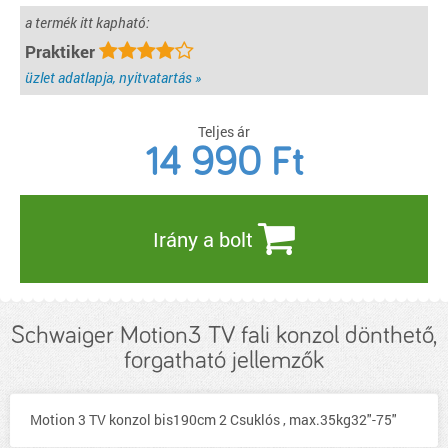
a termék itt kapható:
Praktiker
üzlet adatlapja, nyitvatartás »
Teljes ár
14 990
Ft
Irány a bolt
Schwaiger Motion3 TV fali konzol dönthető,
forgatható jellemzők
Motion 3 TV konzol bis190cm 2 Csuklós , max.35kg32"-75"