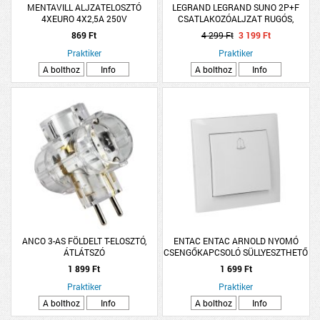
MENTAVILL ALJZATELOSZTÓ
LEGRAND LEGRAND SUNO 2P+F
4XEURO 4X2,5A 250V
CSATLAKOZÓALJZAT RUGÓS,
BIZTONSÁGI ZSALUVAL,
869 Ft
4 299 Ft
3 199 Ft
CSAPÓFEDÉLLEL IP21, FEKETE
Praktiker
Praktiker
A bolthoz
Info
A bolthoz
Info
ANCO 3-AS FÖLDELT T-ELOSZTÓ,
ENTAC ENTAC ARNOLD NYOMÓ
ÁTLÁTSZÓ
CSENGŐKAPCSOLÓ SÜLLYESZTHETŐ
10A IP20 FEHÉR
1 899 Ft
1 699 Ft
Praktiker
Praktiker
A bolthoz
Info
A bolthoz
Info