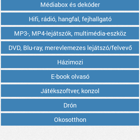
Médiabox és dekóder
Hifi, rádió, hangfal, fejhallgató
MP3-, MP4-lejátszók, multimédia-eszköz
DVD, Blu-ray, merevlemezes lejátszó/felvevő
Házimozi
E-book olvasó
Játékszoftver, konzol
Drón
Okosotthon