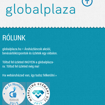
RÓLUNK
globalplaza.hu = Áruházláncok akciói,
bevásárlóközpontok és üzletek egy oldalon.
Töltsd fel üzleted INGYEN a globalplaza-
ra:
Töltsd fel üzleted még ma!
Ha webáruházad van, így tudsz felkerülni »