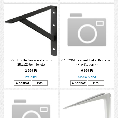
DOLLE Dolle Beam acél konzol
CAPCOM Resident Evil 7: Biohazard
29,5x20,5cm fekete
(PlayStation 4)
2 999 Ft
6 999 Ft
Praktiker
Media Markt
A bolthoz
Info
A bolthoz
Info