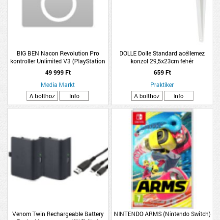
BIG BEN Nacon Revolution Pro
DOLLE Dolle Standard acéllemez
kontroller Unlimited V3 (PlayStation
konzol 29,5x23cm fehér
4)
49 999 Ft
659 Ft
Media Markt
Praktiker
A bolthoz
Info
A bolthoz
Info
Venom Twin Rechargeable Battery
NINTENDO ARMS (Nintendo Switch)