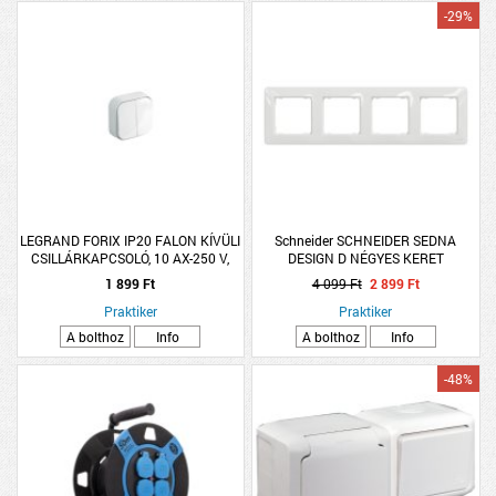
-29%
LEGRAND FORIX IP20 FALON KÍVÜLI
Schneider SCHNEIDER SEDNA
CSILLÁRKAPCSOLÓ, 10 AX-250 V,
DESIGN D NÉGYES KERET
FEHÉR
UNIVERZÁLIS FEHÉR
1 899 Ft
4 099 Ft
2 899 Ft
Praktiker
Praktiker
A bolthoz
Info
A bolthoz
Info
-48%