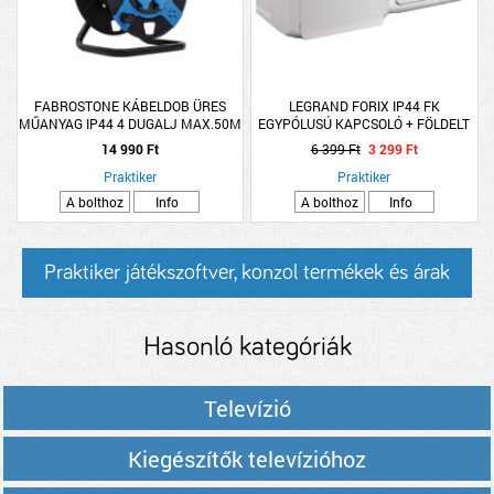
FABROSTONE KÁBELDOB ÜRES
LEGRAND FORIX IP44 FK
MŰANYAG IP44 4 DUGALJ MAX.50M
EGYPÓLUSÚ KAPCSOLÓ + FÖLDELT
KÁBELHEZ (303799)
AJZAT FEHÉR 16A 250V
14 990 Ft
6 399 Ft
3 299 Ft
Praktiker
Praktiker
A bolthoz
Info
A bolthoz
Info
Praktiker játékszoftver, konzol termékek és árak
Hasonló kategóriák
Televízió
Kiegészítők televízióhoz