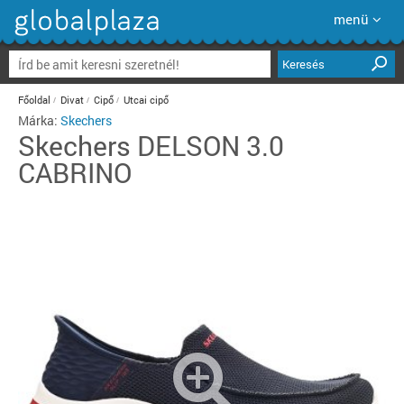
menü
Keresés
Főoldal
Divat
Cipő
Utcai cipő
Márka:
Skechers
Skechers
DELSON 3.0
CABRINO