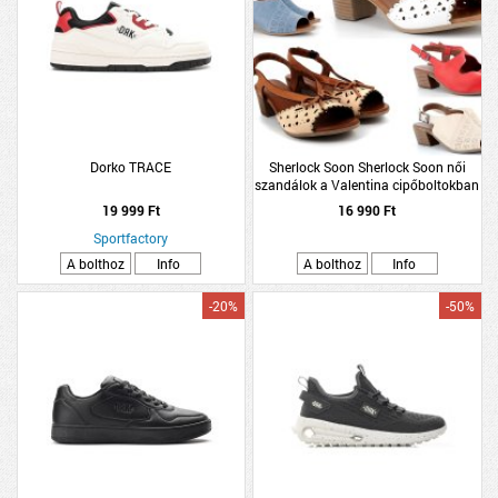
Dorko TRACE
Sherlock Soon Sherlock Soon női
szandálok a Valentina cipőboltokban
és Webáruházunkba
19 999 Ft
16 990 Ft
Sportfactory
A bolthoz
Info
A bolthoz
Info
-20%
-50%