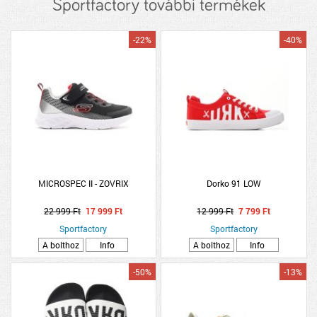
Sportfactory további termékek
-22%
-40%
MICROSPEC II - ZOVRIX
Dorko 91 LOW
22 999 Ft
17 999 Ft
12 999 Ft
7 799 Ft
Sportfactory
Sportfactory
A bolthoz
Info
A bolthoz
Info
-50%
-13%