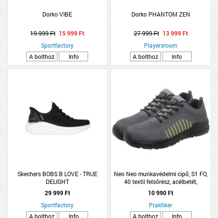
Dorko VIBE
Dorko PHANTOM ZEN
19 999 Ft
15 999 Ft
27 999 Ft
13 999 Ft
Sportfactory
Playersroom
A bolthoz
Info
A bolthoz
Info
Skechers BOBS B LOVE - TRUE
Neo Neo munkavédelmi cipő, S1 FO,
DELIGHT
40 textil felsőrész, acélbetét,
csúszásmentes talp
29 999 Ft
10 990 Ft
Sportfactory
Praktiker
A bolthoz
Info
A bolthoz
Info