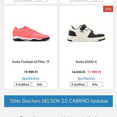
-20%
Dorko Football ASTRAL TF
Dorko DOMO K
19 999 Ft
14 999 Ft
11 999 Ft
Sportfactory
Sportfactory
A bolthoz
Info
A bolthoz
Info
Többi Skechers DELSON 3.0 CABRINO listázása