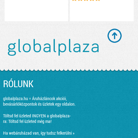
RÓLUNK
globalplaza.hu = Áruházláncok akciói,
bevásárlóközpontok és üzletek egy oldalon.
Töltsd fel üzleted INGYEN a globalplaza-
ra:
Töltsd fel üzleted még ma!
Ha webáruházad van, így tudsz felkerülni »