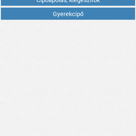
Gyerekcipő