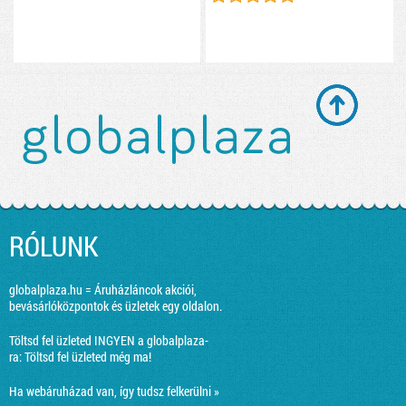
RÓLUNK
globalplaza.hu = Áruházláncok akciói,
bevásárlóközpontok és üzletek egy oldalon.
Töltsd fel üzleted INGYEN a globalplaza-
ra:
Töltsd fel üzleted még ma!
Ha webáruházad van, így tudsz felkerülni »