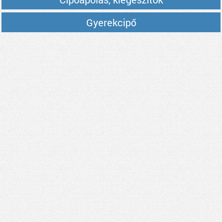
Gyerekcipő