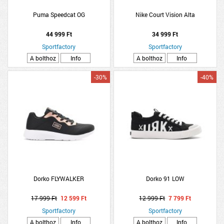
Puma Speedcat OG
Nike Court Vision Alta
44 999 Ft
34 999 Ft
Sportfactory
Sportfactory
A bolthoz
Info
A bolthoz
Info
-30%
-40%
Dorko FLYWALKER
Dorko 91 LOW
17 999 Ft
12 599 Ft
12 999 Ft
7 799 Ft
Sportfactory
Sportfactory
A bolthoz
Info
A bolthoz
Info