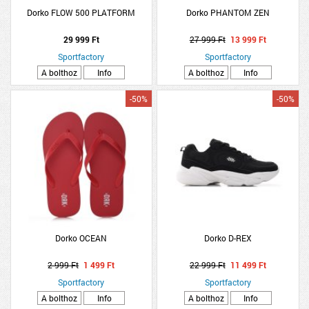
Dorko FLOW 500 PLATFORM
Dorko PHANTOM ZEN
29 999 Ft
27 999 Ft
13 999 Ft
Sportfactory
Sportfactory
A bolthoz
Info
A bolthoz
Info
-50%
-50%
Dorko OCEAN
Dorko D-REX
2 999 Ft
1 499 Ft
22 999 Ft
11 499 Ft
Sportfactory
Sportfactory
A bolthoz
Info
A bolthoz
Info