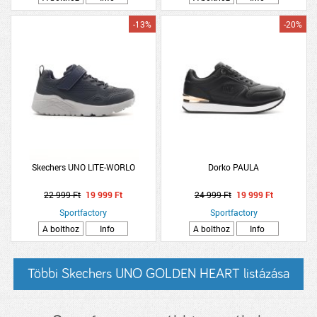
-13%
-20%
Skechers UNO LITE-WORLO
Dorko PAULA
22 999 Ft
19 999 Ft
24 999 Ft
19 999 Ft
Sportfactory
Sportfactory
A bolthoz
Info
A bolthoz
Info
Többi Skechers UNO GOLDEN HEART listázása