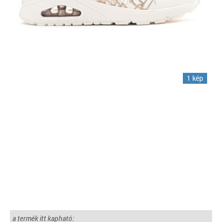
1 kép
a termék itt kapható: