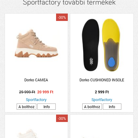
Sportfactory további termékek
-30%
Dorko CAMEA
Dorko CUSHIONED INSOLE
29 999 Ft
20 999 Ft
2 999 Ft
Sportfactory
Sportfactory
A bolthoz
Info
A bolthoz
Info
-30%