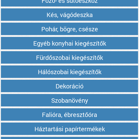
Főző- és sütőeszköz
Kés, vágódeszka
Pohár, bögre, csésze
Egyéb konyhai kiegészítők
Fürdőszobai kiegészítők
Hálószobai kiegészítők
Dekoráció
Szobanövény
Falióra, ébresztőóra
Háztartási papírtermékek