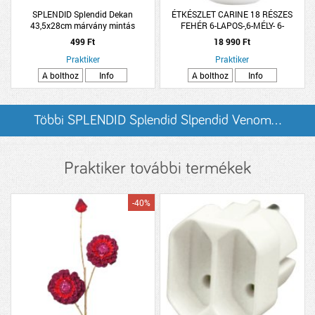
SPLENDID Splendid Dekan
ÉTKÉSZLET CARINE 18 RÉSZES
43,5x28cm márvány mintás
FEHÉR 6-LAPOS-,6-MÉLY- 6-
polipropilén tányéralátét
DESSZERTESTÁNYÉR
499 Ft
18 990 Ft
Praktiker
Praktiker
A bolthoz
Info
A bolthoz
Info
Többi SPLENDID Splendid Slpendid Venom...
listázása
Praktiker további termékek
-40%