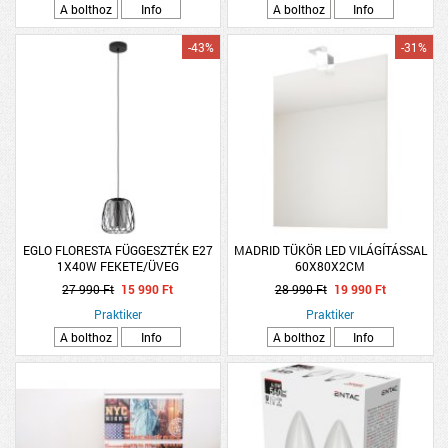
A bolthoz
Info
A bolthoz
Info
-43%
-31%
EGLO FLORESTA FÜGGESZTÉK E27
MADRID TÜKÖR LED VILÁGÍTÁSSAL
1X40W FEKETE/ÜVEG
60X80X2CM
27 990 Ft
15 990 Ft
28 990 Ft
19 990 Ft
Praktiker
Praktiker
A bolthoz
Info
A bolthoz
Info