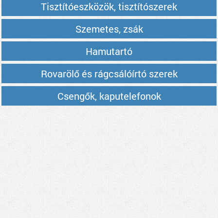
Tisztítóeszközök, tisztítószerek
Szemetes, zsák
Hamutartó
Rovarölő és rágcsálóírtó szerek
Csengők, kaputelefonok