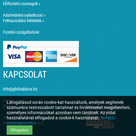
Előfizetési csomagok »
Adatvédelmi nyilatkozat »
Felhasználási feltételek »
Fizetési szolgáltatónk:
KAPCSOLAT
info@globalplaza.hu
Impresszum »
Látogatásod során cookie-kat használunk, amelyek segítenek
Blog »
Responsive design
számunkra testreszabott tartalmat és hirdetéseket megjeleníteni,
személyes információkat azonban nem tárolnak. Az oldal
2014 © GlobalPlaza Kft.
használatával elfogadod a cookie-k használatát.
További
információ itt »
http://co.globalplaza.hu/
Elfogadom