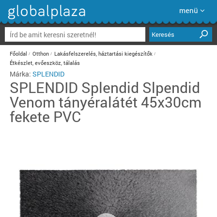
menü
Keresés
Főoldal
Otthon
Lakásfelszerelés, háztartási kiegészítők
Étkészlet, evőeszköz, tálalás
Márka:
SPLENDID
SPLENDID
Splendid Slpendid
Venom tányéralátét 45x30cm
fekete PVC