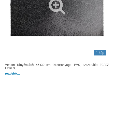
1 kép
Venom Tányéralátét 45x30 cm fekete,anyaga: PVC, szezonális: EGÉSZ
ÉVBEN,
részletek...