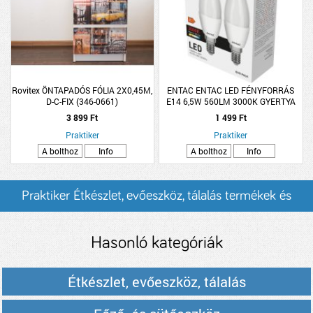
Rovitex ÖNTAPADÓS FÓLIA 2X0,45M,
ENTAC ENTAC LED FÉNYFORRÁS
D-C-FIX (346-0661)
E14 6,5W 560LM 3000K GYERTYA
&quot;MANHATTAN&quot;
WW 2DARAB/CSOMAG
3 899 Ft
1 499 Ft
Praktiker
Praktiker
A bolthoz
Info
A bolthoz
Info
Praktiker Étkészlet, evőeszköz, tálalás termékek és
árak
Hasonló kategóriák
Étkészlet, evőeszköz, tálalás