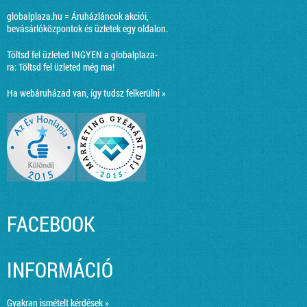
globalplaza.hu = Áruházláncok akciói,
bevásárlóközpontok és üzletek egy oldalon.
Töltsd fel üzleted INGYEN a globalplaza-
ra:
Töltsd fel üzleted még ma!
Ha webáruházad van, így tudsz felkerülni »
FACEBOOK
INFORMÁCIÓ
Gyakran ismételt kérdések »