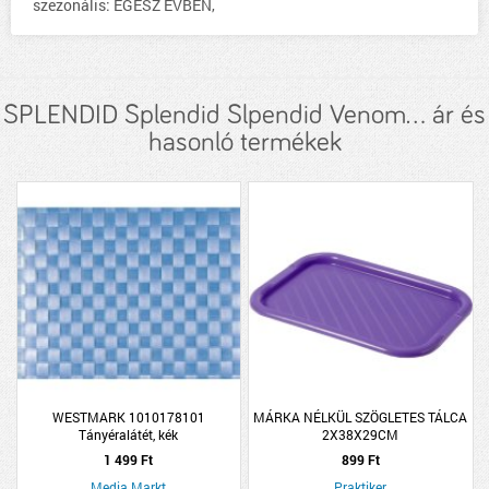
szezonális: EGÉSZ ÉVBEN,
SPLENDID Splendid Slpendid Venom... ár és
hasonló termékek
WESTMARK 1010178101
MÁRKA NÉLKÜL SZÖGLETES TÁLCA
Tányéralátét, kék
2X38X29CM
1 499 Ft
899 Ft
Media Markt
Praktiker