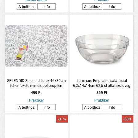
A bolthoz
Info
A bolthoz
Info
SPLENDID Splendid Lolek 45x30cm
Luminarc Empilable salátástál
fehér-fekete mintás polipropilén
6,2x14x14cm 62,5 cl átlátszó üveg
tányéralátét
499 Ft
899 Ft
Praktiker
Praktiker
A bolthoz
Info
A bolthoz
Info
-31%
-60%