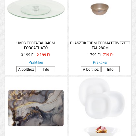
ÜVEG TORTATÁL 34CM
PLASZTIKFORM FORMATERVEZETT
FORGATHATÓ
TÁL 28CM
3 199 Ft
2 199 Ft
1 799 Ft
719 Ft
Praktiker
Praktiker
A bolthoz
Info
A bolthoz
Info