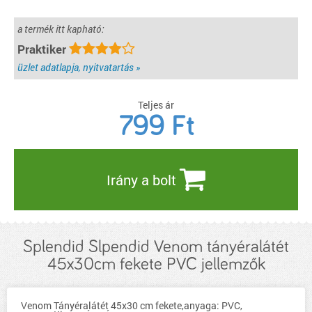
a termék itt kapható:
Praktiker
üzlet adatlapja, nyitvatartás »
Teljes ár
799
Ft
Irány a bolt
Splendid Slpendid Venom tányéralátét
45x30cm fekete PVC jellemzők
Venom Tányéralátét 45x30 cm fekete,anyaga: PVC,