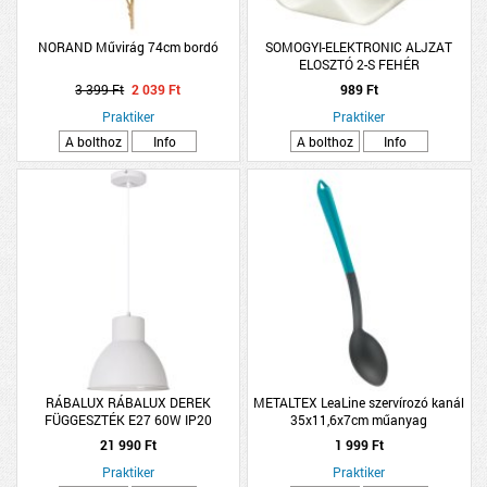
NORAND Művirág 74cm bordó
SOMOGYI-ELEKTRONIC ALJZAT
ELOSZTÓ 2-S FEHÉR
3 399 Ft
2 039 Ft
989 Ft
Praktiker
Praktiker
A bolthoz
Info
A bolthoz
Info
RÁBALUX RÁBALUX DEREK
METALTEX LeaLine szervírozó kanál
FÜGGESZTÉK E27 60W IP20
35x11,6x7cm műanyag
27,5X177CM MATT FEHÉR
21 990 Ft
1 999 Ft
Praktiker
Praktiker