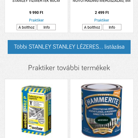
STANLEY VÍZMÉRTÉK 60CM
NOVOTRADING MÉRŐSZALAG, 5M
9 990 Ft
2 499 Ft
Praktiker
Praktiker
A bolthoz
Info
A bolthoz
Info
Többi STANLEY STANLEY LÉZERES... listázása
Praktiker további termékek