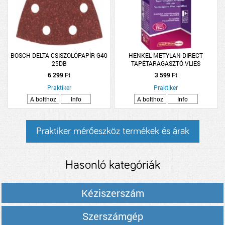
BOSCH DELTA CSISZOLÓPAPÍR G40
HENKEL METYLAN DIRECT
25DB
TAPÉTARAGASZTÓ VLIES
TAPÉTÁHOZ 200G
6 299 Ft
3 599 Ft
Praktiker
Praktiker
A bolthoz
Info
A bolthoz
Info
Praktiker mérőeszköz termékek és árak
Hasonló kategóriák
Kéziszerszám
Szerszámgép