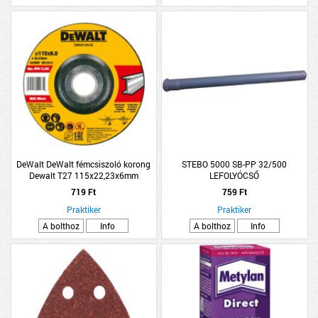
DeWalt DeWalt fémcsiszoló korong
STEBO 5000 SB-PP 32/500
Dewalt T27 115x22,23x6mm
LEFOLYÓCSŐ
719 Ft
759 Ft
Praktiker
Praktiker
A bolthoz
Info
A bolthoz
Info