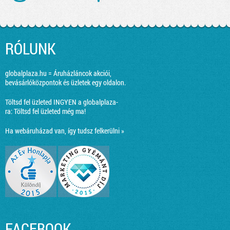
RÓLUNK
globalplaza.hu = Áruházláncok akciói,
bevásárlóközpontok és üzletek egy oldalon.
Töltsd fel üzleted INGYEN a globalplaza-
ra:
Töltsd fel üzleted még ma!
Ha webáruházad van, így tudsz felkerülni »
FACEBOOK