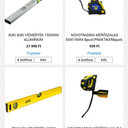
SUKI SUKI VÍZMÉRTÉK 1500MM
NOVOTRADING MÉRŐSZALAG
ALUMÍNIUM
5MX19MM &quot;PRAKTIKER&quot;
21 990 Ft
939 Ft
Praktiker
Praktiker
A bolthoz
Info
A bolthoz
Info