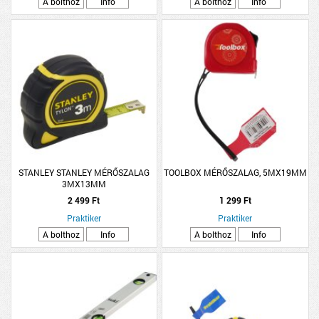
A bolthoz
Info
A bolthoz
Info
STANLEY STANLEY MÉRŐSZALAG
TOOLBOX MÉRŐSZALAG, 5MX19MM
3MX13MM
2 499 Ft
1 299 Ft
Praktiker
Praktiker
A bolthoz
Info
A bolthoz
Info