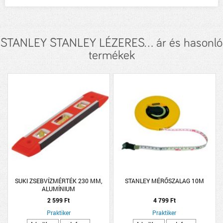
STANLEY STANLEY LÉZERES... ár és hasonló
termékek
SUKI ZSEBVÍZMÉRTÉK 230 MM,
STANLEY MÉRŐSZALAG 10M
ALUMÍNIUM
2 599 Ft
4 799 Ft
Praktiker
Praktiker