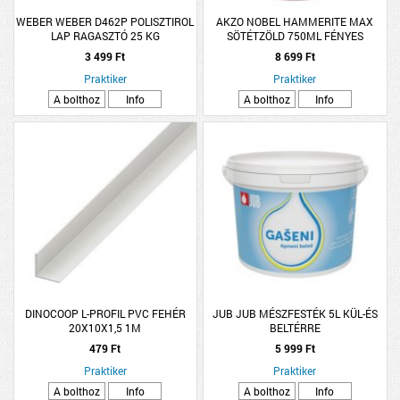
WEBER WEBER D462P POLISZTIROL
AKZO NOBEL HAMMERITE MAX
LAP RAGASZTÓ 25 KG
SÖTÉTZÖLD 750ML FÉNYES
3 499 Ft
8 699 Ft
Praktiker
Praktiker
A bolthoz
Info
A bolthoz
Info
DINOCOOP L-PROFIL PVC FEHÉR
JUB JUB MÉSZFESTÉK 5L KÜL-ÉS
20X10X1,5 1M
BELTÉRRE
479 Ft
5 999 Ft
Praktiker
Praktiker
A bolthoz
Info
A bolthoz
Info