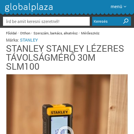
menü
Keresés
Főoldal
Otthon
Szerszám, barkács, alkatrész
Mérőeszköz
Márka:
STANLEY
STANLEY
STANLEY LÉZERES
TÁVOLSÁGMÉRŐ 30M
SLM100