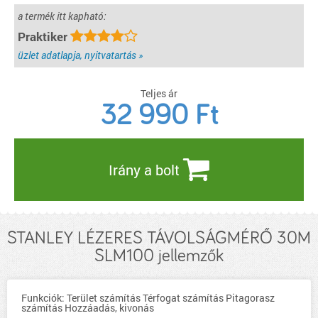
a termék itt kapható:
Praktiker
üzlet adatlapja, nyitvatartás »
Teljes ár
32 990
Ft
Irány a bolt
STANLEY LÉZERES TÁVOLSÁGMÉRŐ 30M
SLM100 jellemzők
Funkciók: Terület számítás Térfogat számítás Pitagorasz
számítás Hozzáadás, kivonás