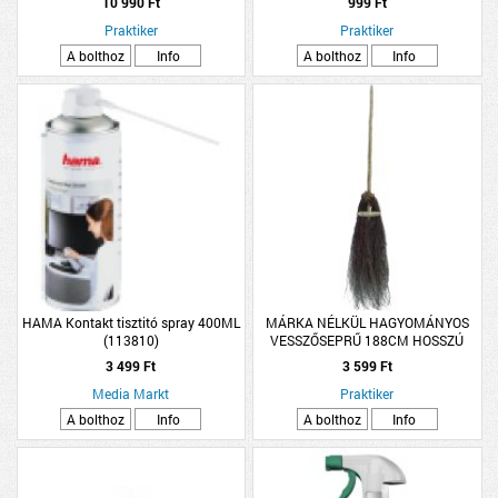
10 990 Ft
999 Ft
Praktiker
Praktiker
A bolthoz
Info
A bolthoz
Info
HAMA Kontakt tisztitó spray 400ML
MÁRKA NÉLKÜL HAGYOMÁNYOS
(113810)
VESSZŐSEPRŰ 188CM HOSSZÚ
3 499 Ft
3 599 Ft
Media Markt
Praktiker
A bolthoz
Info
A bolthoz
Info