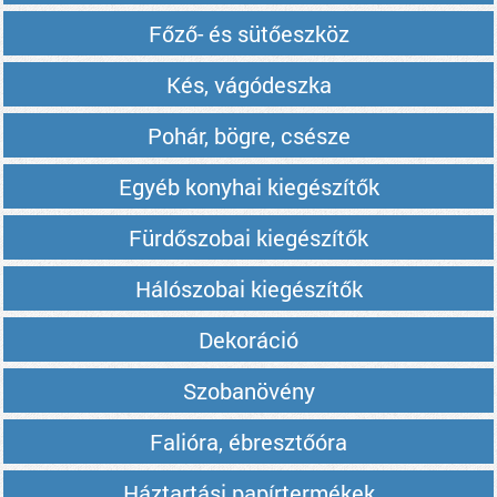
Főző- és sütőeszköz
Kés, vágódeszka
Pohár, bögre, csésze
Egyéb konyhai kiegészítők
Fürdőszobai kiegészítők
Hálószobai kiegészítők
Dekoráció
Szobanövény
Falióra, ébresztőóra
Háztartási papírtermékek