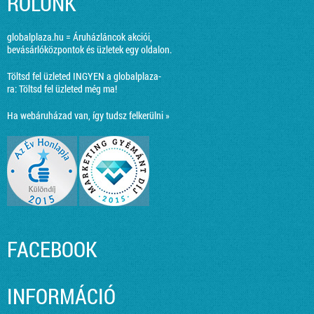
RÓLUNK
globalplaza.hu = Áruházláncok akciói,
bevásárlóközpontok és üzletek egy oldalon.
Töltsd fel üzleted INGYEN a globalplaza-
ra:
Töltsd fel üzleted még ma!
Ha webáruházad van, így tudsz felkerülni »
FACEBOOK
INFORMÁCIÓ