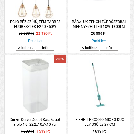
EGLO RÉZ SZÍNŰ, FÉM TARBES
RÁBALUX ZENON FÜRDŐSZOBAI
FÜGGESZTÉK E27 3X60W
MENNYEZETI LED 18W, 1800LM
SZENZOROS FEHÉR, IP54
39 990 Ft
22 990 Ft
26 990 Ft
Praktiker
Praktiker
A bolthoz
Info
A bolthoz
Info
-20%
Curver Curver &quot;Kara&quot;
LEIFHEIT PICCOLO MICRO DUO
tároló 1,8l 22,2x10,7x10,7cm
FELMOSÓ SZ 27 CM
műanyag
1 999 Ft
1 599 Ft
7 699 Ft