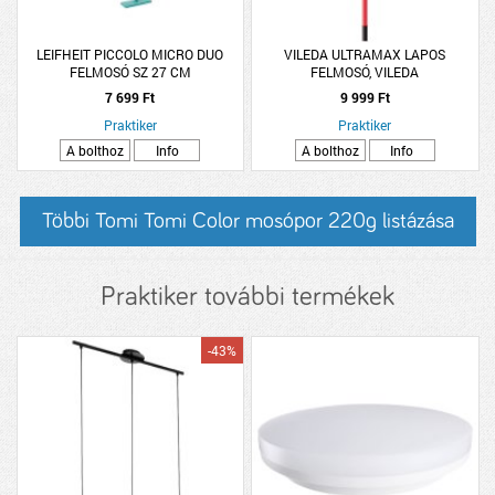
LEIFHEIT PICCOLO MICRO DUO
VILEDA ULTRAMAX LAPOS
FELMOSÓ SZ 27 CM
FELMOSÓ, VILEDA
7 699 Ft
9 999 Ft
Praktiker
Praktiker
A bolthoz
Info
A bolthoz
Info
Többi Tomi Tomi Color mosópor 220g listázása
Praktiker további termékek
-43%