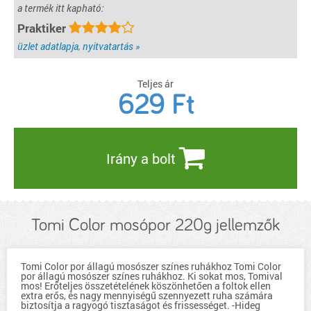
a termék itt kapható:
Praktiker
üzlet adatlapja, nyitvatartás »
Teljes ár
629
Ft
Irány a bolt
Tomi Color mosópor 220g jellemzők
Tomi Color por állagú mosószer színes ruhákhoz Tomi Color
por állagú mosószer színes ruhákhoz. Ki sokat mos, Tomival
mos! Erőteljes összetételének köszönhetően a foltok ellen
extra erős, és nagy mennyiségű szennyezett ruha számára
biztosítja a ragyogó tisztaságot és frissességet. -Hideg