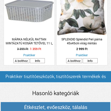
MÁRKA NÉLKÜL RATTAN
SPLENDID Splendid Peri párna
MINTÁZATÚ KOSÁR TETŐVEL 11 L,
45x45cm virág mintás
SZÜRKE
3 399 Ft
1 359 Ft
2 999 Ft
Praktiker
Praktiker
A bolthoz
Info
A bolthoz
Info
Praktiker tisztítóeszközök, tisztítószerek termékek és
árak
Hasonló kategóriák
Étkészlet, evőeszköz, tálalás