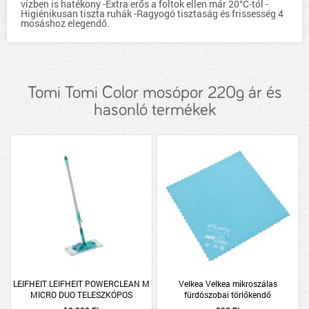
vízben is hatékony -Extra erős a foltok ellen már 20°C-tól -
Higiénikusan tiszta ruhák -Ragyogó tisztaság és frissesség 4
mosáshoz elegendő.
Tomi Tomi Color mosópor 220g ár és
hasonló termékek
LEIFHEIT LEIFHEIT POWERCLEAN M
Velkea Velkea mikroszálas
MICRO DUO TELESZKÓPOS
fürdószobai törlőkendő
FELMOSÓ 88-145CM