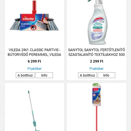
VILEDA 2IN1 CLASSIC PARTVIS -
SANYTOL SANYTOL FERTŐTLENÍTŐ
BÚTORVÉDŐ PEREMMEL, VILEDA
SZAGTALANÍTÓ TEXTÍLIÁKHOZ 500
ML
6 299 Ft
2 299 Ft
Praktiker
Praktiker
A bolthoz
Info
A bolthoz
Info