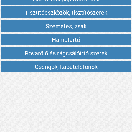
Tisztítóeszközök, tisztítószerek
Szemetes, zsák
Hamutartó
Rovarölő és rágcsálóírtó szerek
Csengők, kaputelefonok