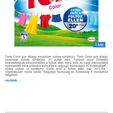
1 kép
Tomi Color por állagú mosószer színes ruhákhoz Tomi Color por állagú
mosószer színes ruhákhoz. Ki sokat mos, Tomival mos! Erőteljes
összetételének köszönhetően a foltok ellen extra erős, és nagy mennyiségű
szennyezett ruha számára biztosítja a ragyogó tisztaságot és frissességet. -
Hideg vízben is hatékony -Extra erős a foltok ellen már 20°C-tól -
Higiénikusan tiszta ruhák -Ragyogó tisztaság és frissesség 4 mosáshoz
elegendő.
részletek...