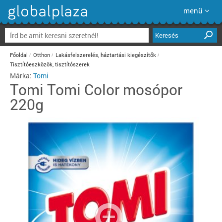
menü
Keresés
Főoldal
Otthon
Lakásfelszerelés, háztartási kiegészítők
Tisztítóeszközök, tisztítószerek
Márka:
Tomi
Tomi
Tomi Color mosópor
220g