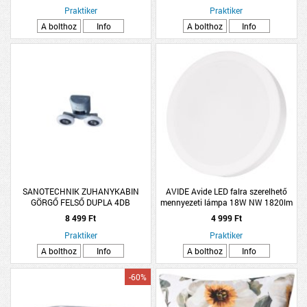
Praktiker
Praktiker
A bolthoz
Info
A bolthoz
Info
SANOTECHNIK ZUHANYKABIN
AVIDE Avide LED falra szerelhető
GÖRGŐ FELSŐ DUPLA 4DB
mennyezeti lámpa 18W NW 1820lm
4000K IP20 D22,5cm
8 499 Ft
4 999 Ft
Praktiker
Praktiker
A bolthoz
Info
A bolthoz
Info
-60%