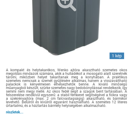
1 kép
A kompakt és helytakarékos, Wenko ajtóra akasztható szemetes okos
megoldás mindazok számára, akik a hulladékot a mosogató alatt szeretnék
tárolni, miközben helyet takarítanak meg a konyhában. A praktikus
szemetes nemcsak a szemét gyűjtésére alkalmas, hanem a visszaváltható
palackok is kényelmesen elhelyezhetők benne. A kiváló minőségű
műanyagból készült, szürke szemetes nagy bedobónyílással rendelkezik, így
semmi nem megy mellé. Az okos fedél segít a szagok bent tartásában. A
felszerelése rendkívül egyszerű: a stabil fémkeret segítségével a fiókra vagy
a szekrényajtóra (max. 2 cm falcvastagságig) akasztható, és bármikor
levehető. Belülről és kívülről egyaránt használható. A szemetes 12 literes
űrtartalmú, és a háztartás bármely helyiségében alkalmazható.
részletek...