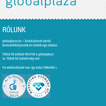
RÓLUNK
globalplaza.hu = Áruházláncok akciói,
bevásárlóközpontok és üzletek egy oldalon.
Töltsd fel üzleted INGYEN a globalplaza-
ra:
Töltsd fel üzleted még ma!
Ha webáruházad van, így tudsz felkerülni »