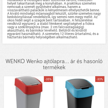
helyet takarítanak meg a konyhában. A praktikus szemetes
nemcsak a szemét gyűjtésére alkalmas, hanem a
visszaváltható palackok is kényelmesen elhelyezhetők benne.
A kiváló minőségű műanyagból készült, szürke szemetes nagy
bedobónyílással rendelkezik, így semmi nem megy mellé. Az
okos fedél segít a szagok bent tartásában. A felszerelése
rendkívül egyszerű: a stabil fémkeret segítségével a fiókra
vagy a szekrényajtóra (max. 2 cm falcvastagságig)
akasztható, és bármikor levehető. Belülről és kívülről
egyaránt használható. A szemetes 12 literes űrtartalmú, és a
háztartás bármely helyiségében alkalmazható.
WENKO Wenko ajtólapra... ár és hasonló
termékek
-35%
-33%