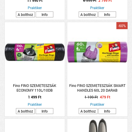
11 990 Ft
6 999 Ft
2 799 Ft
Praktiker
Praktiker
A bolthoz
Info
A bolthoz
Info
-60%
Fino FINO SZEMETESZSÁK
Fino FINO SZEMETESZSÁK SMART
ECONOMY 110L/10DB
HANDLES 60L 20 DARAB
1 499 Ft
1 199 Ft
479 Ft
Praktiker
Praktiker
A bolthoz
Info
A bolthoz
Info