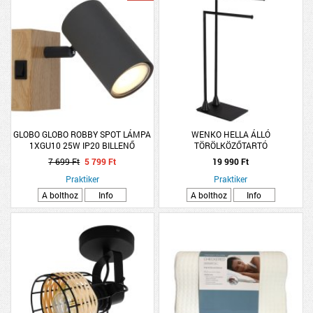
GLOBO GLOBO ROBBY SPOT LÁMPA
WENKO HELLA ÁLLÓ
1XGU10 25W IP20 BILLENŐ
TÖRÖLKÖZŐTARTÓ
KAPCSOLÓ 7X10X12CM MATT
43,5X78,5X20CM
7 699 Ft
5 799 Ft
19 990 Ft
FEKETE-GRAFIT
Praktiker
Praktiker
A bolthoz
Info
A bolthoz
Info