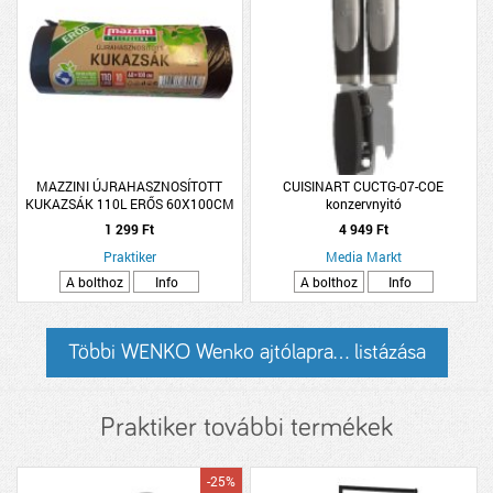
MAZZINI ÚJRAHASZNOSÍTOTT
CUISINART CUCTG-07-COE
KUKAZSÁK 110L ERŐS 60X100CM
konzervnyitó
10 DB MAZZINI
1 299 Ft
4 949 Ft
Praktiker
Media Markt
A bolthoz
Info
A bolthoz
Info
Többi WENKO Wenko ajtólapra... listázása
Praktiker további termékek
-25%