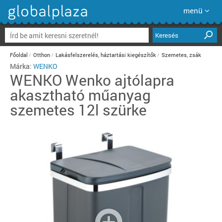
menü
Keresés
Főoldal
Otthon
Lakásfelszerelés, háztartási kiegészítők
Szemetes, zsák
Márka:
WENKO
WENKO
Wenko ajtólapra
akasztható műanyag
szemetes 12l szürke