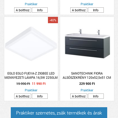
Praktiker
Praktiker
A bolthoz
Info
A bolthoz
Info
-40%
EGLO EGLO FUEVA-Z ZIGBEE LED
SANOTECHNIK FIORA
MENNYEZETI LÁMPA 16,5W 2250LM
ALSÓSZEKRÉNY 120x52,5x51 CM
2700-6500K IP44 DIMMELHETŐ
19 990 Ft
11 990 Ft
229 900 Ft
21X21CM
Praktiker
Praktiker
A bolthoz
Info
A bolthoz
Info
Praktiker szemetes, zsák termékek és árak