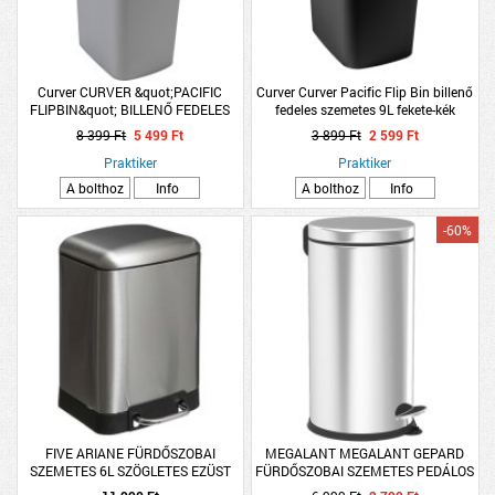
Curver CURVER &quot;PACIFIC
Curver Curver Pacific Flip Bin billenő
FLIPBIN&quot; BILLENŐ FEDELES
fedeles szemetes 9L fekete-kék
SZEMETES MŰANYAG 45L SZÜRKE-
8 399 Ft
5 499 Ft
3 899 Ft
2 599 Ft
PIROS
Praktiker
Praktiker
A bolthoz
Info
A bolthoz
Info
-60%
FIVE ARIANE FÜRDŐSZOBAI
MEGALANT MEGALANT GEPARD
SZEMETES 6L SZÖGLETES EZÜST
FÜRDŐSZOBAI SZEMETES PEDÁLOS
5L ROZSDAMENTES ACÉL