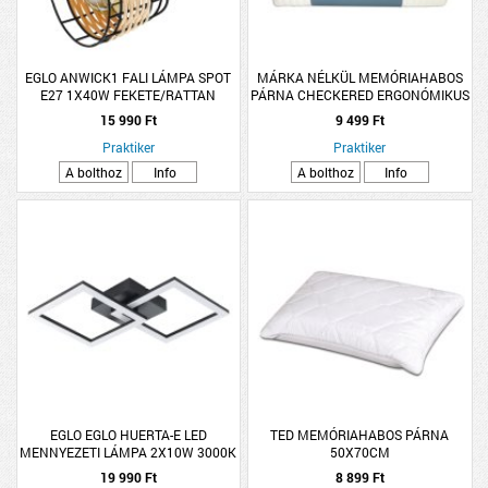
EGLO ANWICK1 FALI LÁMPA SPOT
MÁRKA NÉLKÜL MEMÓRIAHABOS
E27 1X40W FEKETE/RATTAN
PÁRNA CHECKERED ERGONÓMIKUS
50X30X10CM
15 990 Ft
9 499 Ft
Praktiker
Praktiker
A bolthoz
Info
A bolthoz
Info
EGLO EGLO HUERTA-E LED
TED MEMÓRIAHABOS PÁRNA
MENNYEZETI LÁMPA 2X10W 3000K
50X70CM
IP20 FEKETE
19 990 Ft
8 899 Ft