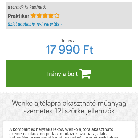
a termék itt kapható:
Praktiker
üzlet adatlapja, nyitvatartás »
Teljes ár
17 990
Ft
Irány a bolt
Wenko ajtólapra akasztható műanyag
szemetes 12l szürke jellemzők
A kompakt és helytakarékos, Wenko ajtóra akasztható
szemetes okos megoldás mindazok számára, akik a
hulladékot a mosogató alatt szeretnék tárolni, miközben