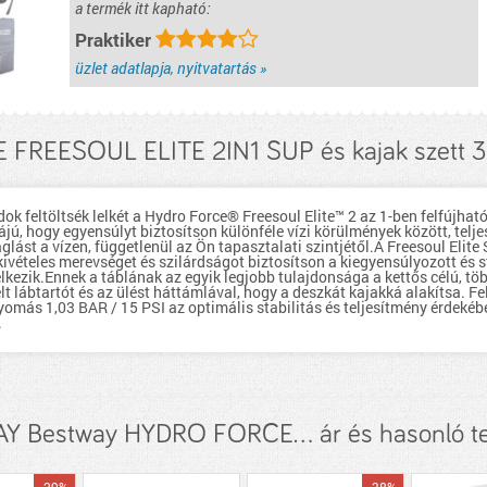
a termék itt kapható:
Praktiker
üzlet adatlapja, nyitvatartás »
FREESOUL ELITE 2IN1 SUP és kajak szett 
ndok feltöltsék lelkét a Hydro Force® Freesoul Elite™ 2 az 1-ben felfújhat
ú, hogy egyensúlyt biztosítson különféle vízi körülmények között, telje
glást a vízen, függetlenül az Ön tapasztalati szintjétől.A Freesoul Elit
kivételes merevséget és szilárdságot biztosítson a kiegyensúlyozott és s
lkezik.Ennek a táblának az egyik legjobb tulajdonsága a kettős célú, tö
t lábtartót és az ülést háttámlával, hogy a deszkát kajakká alakítsa. Fe
yomás 1,03 BAR / 15 PSI az optimális stabilitás és teljesítmény érdekéb
.
Y Bestway HYDRO FORCE... ár és hasonló t