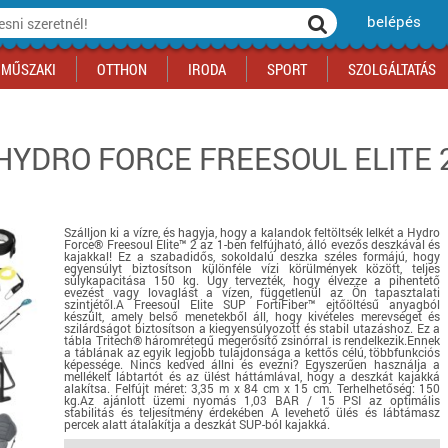
belépés
MŰSZAKI
OTTHON
IRODA
SPORT
SZOLGÁLTATÁS
HYDRO FORCE FREESOUL ELITE 2
ka
yógyszertár
csálnivaló
Sport akciók
Építkezés
Fitneszközpont
Biztonságtechnika
M
kciók
a
, gördeszka, roller
ék
mékek, sütemények
Szolgáltatás akciók
Szerszám, barkács, alkatrész
Kocsmasport
Ünnepi dekoráció
tító, parkolás
s ital
Iskolakezdés, papír, írószer
Motor
Fűtés
Szálljon ki a vízre, és hagyja, hogy a kalandok feltöltsék lelkét a Hydro
ás akciók
k
l
Háziállatok
Autó
Force® Freesoul Elite™ 2 az 1-ben felfújható, álló evezős deszkával és
kajakkal! Ez a szabadidős, sokoldalú deszka széles formájú, hogy
iók
Bébi
Ingatlan
egyensúlyt biztosítson különféle vízi körülmények között, teljes
súlykapacitása 150 kg. Úgy tervezték, hogy élvezze a pihentető
ók
Gyógyászati segédeszköz
evezést vagy lovaglást a vízen, függetlenül az Ön tapasztalati
szintjétől.A Freesoul Elite SUP FortiFiber™ ejtőöltésű anyagból
készült, amely belső menetekből áll, hogy kivételes merevséget és
Regisztrálj az oldalunkra INGYEN itt ››
szilárdságot biztosítson a kiegyensúlyozott és stabil utazáshoz. Ez a
tábla Tritech® háromrétegű megerősítő zsinórral is rendelkezik.Ennek
Regisztrálj az oldalunkra INGYEN itt ››
Regisztrálj az oldalunkra INGYEN itt ››
Regisztrálj az oldalunkra INGYEN itt ››
Regisztrálj az oldalunkra INGYEN itt ››
Regisztrálj az oldalunkra INGYEN itt ››
Regisztrálj az oldalunkra INGYEN itt ››
a táblának az egyik legjobb tulajdonsága a kettős célú, többfunkciós
képessége. Nincs kedved állni és evezni? Egyszerűen használja a
Regisztrálj az oldalunkra INGYEN itt ››
mellékelt lábtartót és az ülést háttámlával, hogy a deszkát kajakká
alakítsa. Felfújt méret: 3,35 m x 84 cm x 15 cm. Terhelhetőség: 150
kg.Az ajánlott üzemi nyomás 1,03 BAR / 15 PSI az optimális
stabilitás és teljesítmény érdekében A levehető ülés és lábtámasz
percek alatt átalakítja a deszkát SUP-ból kajakká.
részletek...