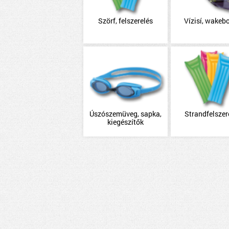
Szörf, felszerelés
Vízisí, wakeb
Úszószemüveg, sapka,
Strandfelszer
kiegészítők