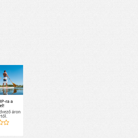
UP-ra a
el!
dvező áron
rtől.