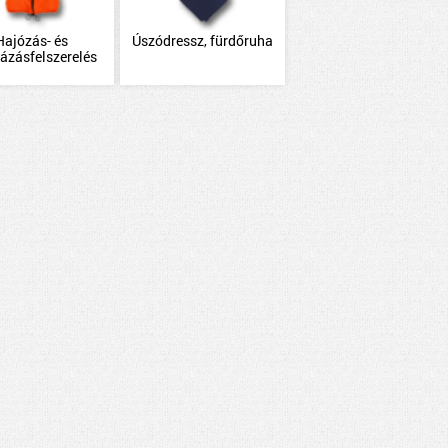
Hajózás- és
Úszódressz, fürdőruha
lázásfelszerelés