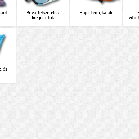
oard
Búvárfelszerelés,
Hajó, kenu, kajak
kiegészítők
vitor
elés