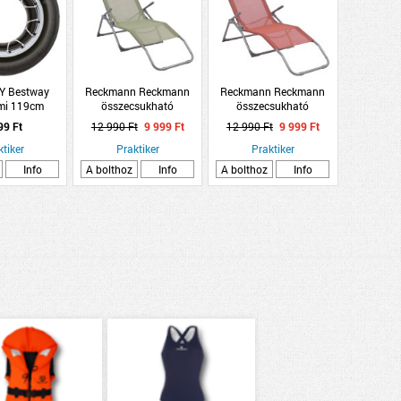
 Bestway
Reckmann Reckmann
Reckmann Reckmann
mi 119cm
összecsukható
összecsukható
142x60x97cm fémvázas
142x60x97cm fémvázas
99 Ft
12 990 Ft
9 999 Ft
12 990 Ft
9 999 Ft
napozóágy világos
napozóágy vörösesbarna
ktiker
ollivazöld
Praktiker
Praktiker
Info
A bolthoz
Info
A bolthoz
Info