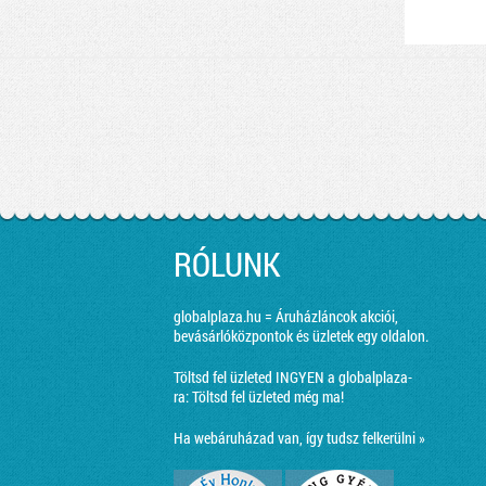
RÓLUNK
globalplaza.hu = Áruházláncok akciói,
bevásárlóközpontok és üzletek egy oldalon.
Töltsd fel üzleted INGYEN a globalplaza-
ra:
Töltsd fel üzleted még ma!
Ha webáruházad van, így tudsz felkerülni »