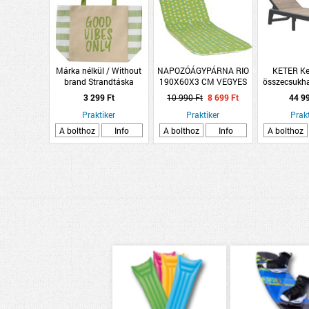
Márka nélkül / Without
NAPOZÓÁGYPÁRNA RIO
KETER Ke
brand Strandtáska
190X60X3 CM VEGYES
összecsukha
56x36x18cm feliratos 3-
SZÍNEKBEN
háttámlá
3 299 Ft
10 990 Ft
8 699 Ft
44 9
féle modell
napo
Praktiker
Praktiker
Prakt
A bolthoz
Info
A bolthoz
Info
A bolthoz