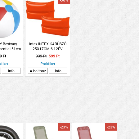
-36%
 Bestway
Intex INTEX KARÚSZÓ
ential 51cm
25X17CM 6-12ÉV
ató csíkos
9 Ft
939 Ft
599 Ft
dlabda
ktiker
Praktiker
Info
A bolthoz
Info
-23%
-23%