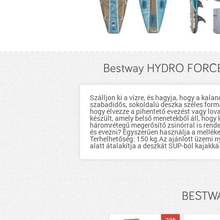
Bestway HYDRO FORCE 
Szálljon ki a vízre, és hagyja, hogy a kala
szabadidős, sokoldalú deszka széles formáj
hogy élvezze a pihentető evezést vagy lova
készült, amely belső menetekből áll, hogy 
háromrétegű megerősítő zsinórral is rende
és evezni? Egyszerűen használja a mellékel
Terhelhetőség: 150 kg.Az ajánlott üzemi n
alatt átalakítja a deszkát SUP-ból kajakká
BESTWA