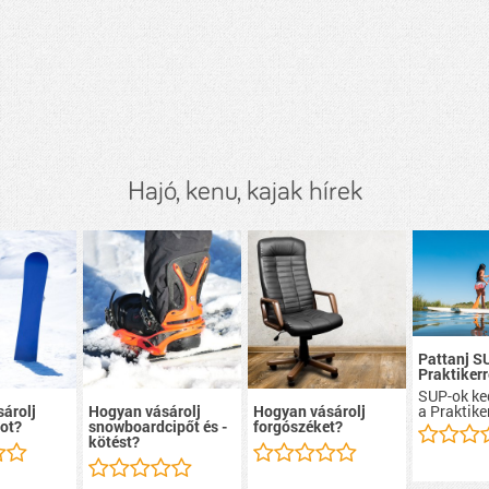
Hajó, kenu, kajak hírek
Pattanj S
Praktikerr
SUP-ok ke
a Praktike
árolj
Hogyan vásárolj
Hogyan vásárolj
ot?
snowboardcipőt és -
forgószéket?
kötést?