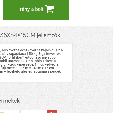
Irány a bolt
335X84X15CM jellemzők
ó, álló evezős deszkával és kajakkal! Ez a
s súlykapacitása 150 kg. Úgy tervezték,
e SUP FortiFiber™ ejtőöltésű anyagból
tabil utazáshoz. Ez a tábla Tritech®
bbfunkciós képessége. Nincs kedved állni
lfújt méret: 3,35 m x 84 cm x 15 cm.
en A levehető ülés és lábtámasz percek
ermékek