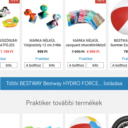
-29%
-38%
 ÚSZÓGUMI
MÁRKA NÉLKÜL
MÁRKA NÉLKÜL
BESTWAY
LATFEJES
Vízipisztoly 12 cm 3-féle
Jacquard strandtörölköző
Summer Ess
064*
90x165cm 7-féle mintával
felfújh
1 199 Ft
999 Ft
7 999 Ft
4 999 Ft
79
stran
iker
Praktiker
Praktiker
Pra
Info
A bolthoz
Info
A bolthoz
Info
A bolthoz
Többi BESTWAY Bestway HYDRO FORCE... listázása
Praktiker további termékek