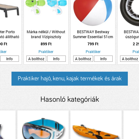
ter Porto
Márka nélkül / Without
BESTWAY Bestway
BESTWAY
tó állítható
brand Vízipisztoly
Summer Essential 51cm
úszógu
s műanyag
15x13x6,5cm 2-féle
felfújható csíkos
90 Ft
899 Ft
799 Ft
2 2
zóágy
strandlabda
iker
Praktiker
Praktiker
Pra
Info
A bolthoz
Info
A bolthoz
Info
A bolthoz
Praktiker hajó, kenu, kajak termékek és árak
Hasonló kategóriák