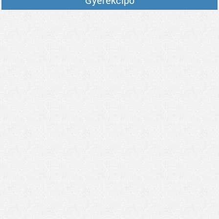
Gyerekcipő