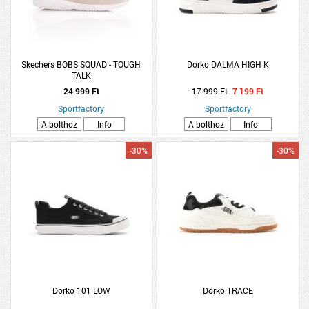
Skechers BOBS SQUAD - TOUGH
Dorko DALMA HIGH K
TALK
24 999 Ft
17 999 Ft
7 199 Ft
Sportfactory
Sportfactory
A bolthoz
Info
A bolthoz
Info
-30%
-30%
Dorko 101 LOW
Dorko TRACE