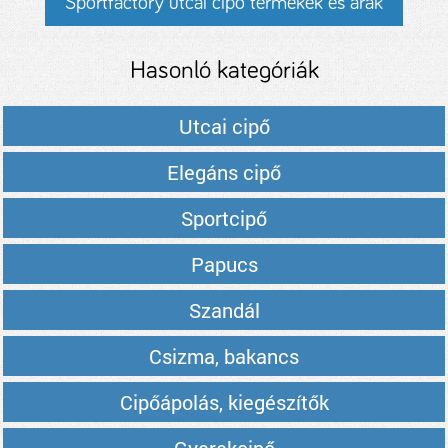
Sportfactory utcai cipő termékek és árak
Hasonló kategóriák
Utcai cipő
Elegáns cipő
Sportcipő
Papucs
Szandál
Csizma, bakancs
Cipőápolás, kiegészítők