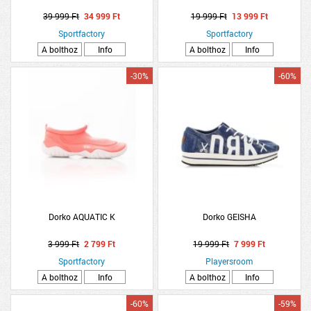
39 999 Ft
34 999 Ft
19 999 Ft
13 999 Ft
Sportfactory
Sportfactory
A bolthoz
Info
A bolthoz
Info
-30%
-60%
Dorko AQUATIC K
Dorko GEISHA
3 999 Ft
2 799 Ft
19 999 Ft
7 999 Ft
Sportfactory
Playersroom
A bolthoz
Info
A bolthoz
Info
-60%
-59%