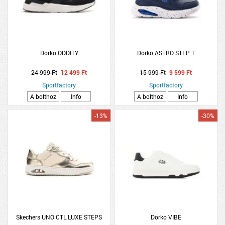
Dorko ODDITY
Dorko ASTRO STEP T
24 999 Ft
12 499 Ft
15 999 Ft
9 599 Ft
Sportfactory
Sportfactory
A bolthoz
Info
A bolthoz
Info
-13%
-30%
Skechers UNO CTL LUXE STEPS
Dorko VIBE