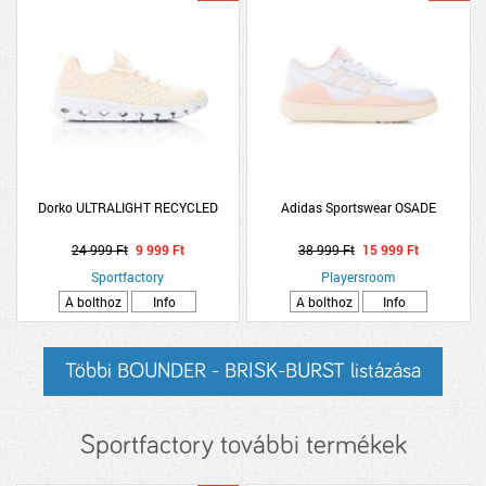
Dorko ULTRALIGHT RECYCLED
Adidas Sportswear OSADE
24 999 Ft
9 999 Ft
38 999 Ft
15 999 Ft
Sportfactory
Playersroom
A bolthoz
Info
A bolthoz
Info
Többi BOUNDER - BRISK-BURST listázása
Sportfactory további termékek