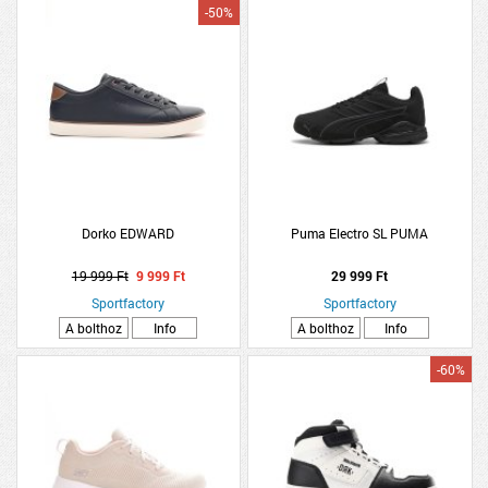
-50%
Dorko EDWARD
Puma Electro SL PUMA
19 999 Ft
9 999 Ft
29 999 Ft
Sportfactory
Sportfactory
A bolthoz
Info
A bolthoz
Info
-60%