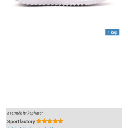
1 kép
a termék itt kapható:
Sportfactory