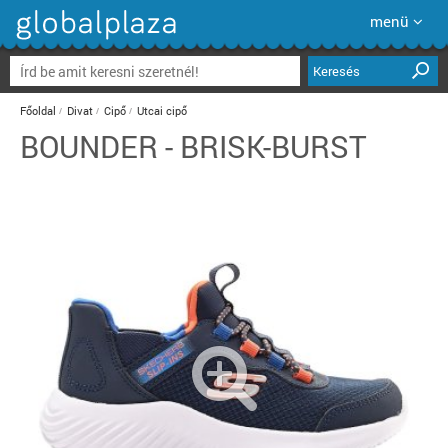
menü
Keresés
Főoldal
Divat
Cipő
Utcai cipő
BOUNDER - BRISK-BURST