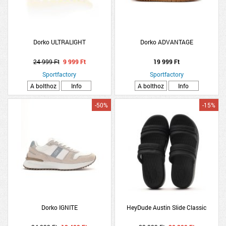
Dorko ULTRALIGHT
Dorko ADVANTAGE
24 999 Ft
9 999 Ft
19 999 Ft
Sportfactory
Sportfactory
A bolthoz
Info
A bolthoz
Info
-50%
-15%
Dorko IGNITE
HeyDude Austin Slide Classic