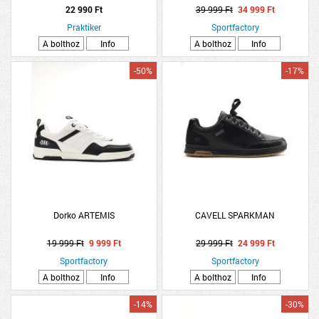
22 990 Ft
39 999 Ft
34 999 Ft
Praktiker
Sportfactory
A bolthoz
Info
A bolthoz
Info
-50%
-17%
Dorko ARTEMIS
CAVELL SPARKMAN
19 999 Ft
9 999 Ft
29 999 Ft
24 999 Ft
Sportfactory
Sportfactory
A bolthoz
Info
A bolthoz
Info
-14%
-30%