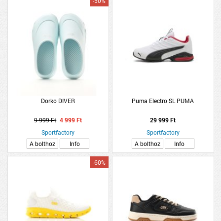
-50%
Dorko DIVER
Puma Electro SL PUMA
9 999 Ft
4 999 Ft
29 999 Ft
Sportfactory
Sportfactory
A bolthoz
Info
A bolthoz
Info
-60%