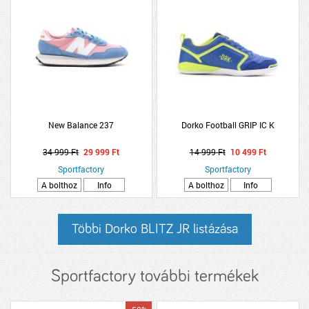
New Balance 237
Dorko Football GRIP IC K
34 999 Ft
29 999 Ft
14 999 Ft
10 499 Ft
Sportfactory
Sportfactory
A bolthoz
Info
A bolthoz
Info
Többi Dorko BLITZ JR listázása
Sportfactory további termékek