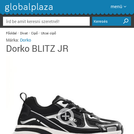
menü
Keresés
Főoldal
Divat
Cipő
Utcai cipő
Márka:
Dorko
Dorko
BLITZ JR