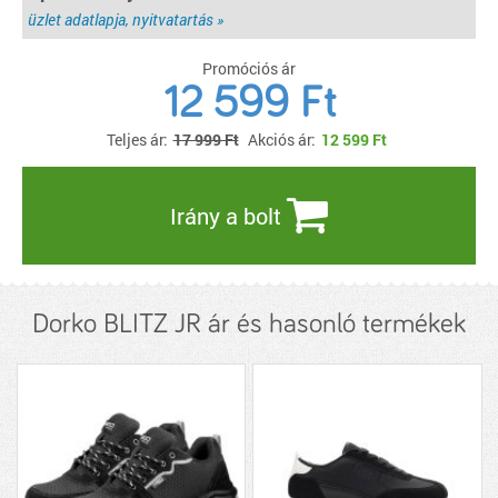
üzlet adatlapja, nyitvatartás »
Promóciós ár
12 599 Ft
Teljes ár:
17 999 Ft
Akciós ár:
12 599
Ft
Irány a bolt
Dorko BLITZ JR ár és hasonló termékek