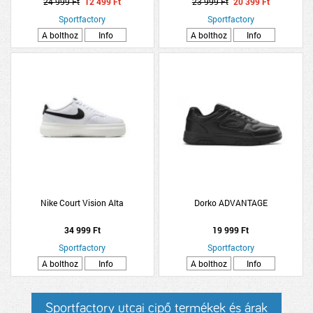
24 999 Ft
12 499 Ft
23 999 Ft
20 399 Ft
Sportfactory
Sportfactory
A bolthoz
Info
A bolthoz
Info
Nike Court Vision Alta
Dorko ADVANTAGE
34 999 Ft
19 999 Ft
Sportfactory
Sportfactory
A bolthoz
Info
A bolthoz
Info
Sportfactory utcai cipő termékek és árak