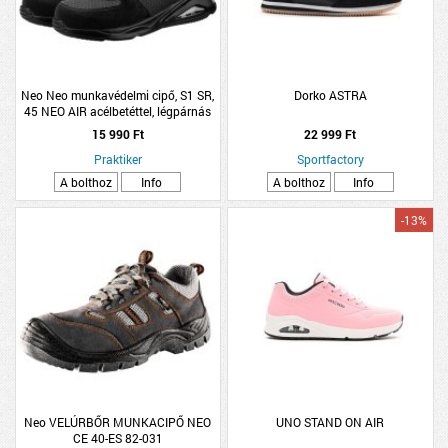
Neo Neo munkavédelmi cipő, S1 SR,
Dorko ASTRA
45 NEO AIR acélbetéttel, légpárnás
talppal
15 990 Ft
22 999 Ft
Praktiker
Sportfactory
A bolthoz
Info
A bolthoz
Info
-13%
Neo VELÚRBŐR MUNKACIPŐ NEO
UNO STAND ON AIR
CE 40-ES 82-031