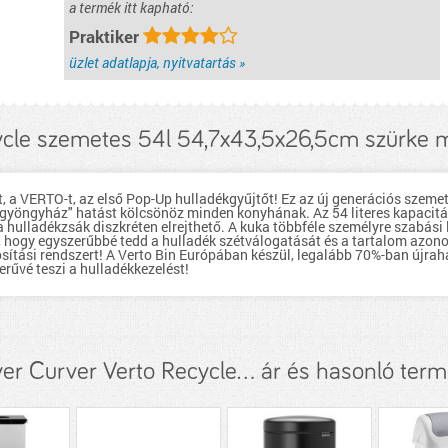
a termék itt kapható:
Praktiker
üzlet adatlapja, nyitvatartás »
ycle szemetes 54l 54,7x43,5x26,5cm szürke 
, a VERTO-t, az első Pop-Up hulladékgyűjtőt! Ez az új generációs szemet
"gyöngyház" hatást kölcsönöz minden konyhának. Az 54 literes kapacitás
g a hulladékzsák diszkréten elrejthető. A kuka többféle személyre szabási
, hogy egyszerűbbé tedd a hulladék szétválogatását és a tartalom azonos
nosítási rendszert! A Verto Bin Európában készül, legalább 70%-ban újra
erűvé teszi a hulladékkezelést!
er Curver Verto Recycle... ár és hasonló ter