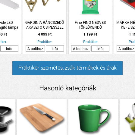
vide LED
GARDINIA RÁNCSZEDŐ
Fino FINO NEDVES
MÁRKA NÉL
ágító lámpa
AKASZTÓ CSIPESSZEL
TÖRLŐKENDŐ
KEFE SZ
0mm
UNIVERZÁLIS 40DB
LAPÁTTAL 
90 Ft
4 099 Ft
1 199 Ft
1 1
KÓKUSZ ILLATÚ
iker
Praktiker
Praktiker
Pra
Info
A bolthoz
Info
A bolthoz
Info
A bolthoz
Praktiker szemetes, zsák termékek és árak
Hasonló kategóriák