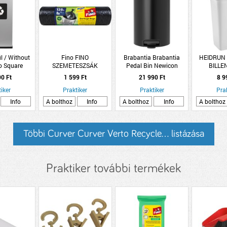
l / Without
Fino FINO
Brabantia Brabantia
HEIDRUN
o Square
SZEMETESZSÁK
Pedal Bin Newicon
BILLE
elektív fém
ECONOMY 135L/10DB
pedálos szemetes 12l
39X3
90 Ft
1 599 Ft
21 990 Ft
8 9
69cm fekete
matt fekete acél-műanyag
iker
Praktiker
Praktiker
Pra
Info
A bolthoz
Info
A bolthoz
Info
A bolthoz
Többi Curver Curver Verto Recycle... listázása
Praktiker további termékek