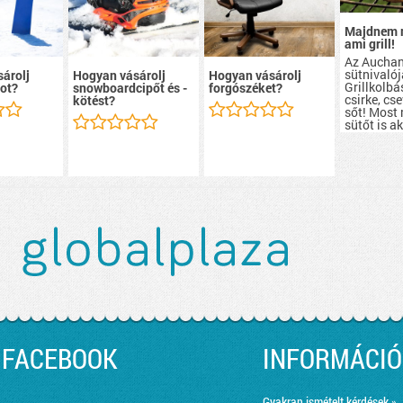
Majdnem 
ami grill!
Az Aucha
sütnivalój
árolj
Hogyan vásárolj
Hogyan vásárolj
Grillkolbá
ot?
snowboardcipőt és -
forgószéket?
csirke, cs
kötést?
sőt! Most
sütőt is a
szerezhete
FACEBOOK
INFORMÁCIÓ
Gyakran ismételt kérdések »