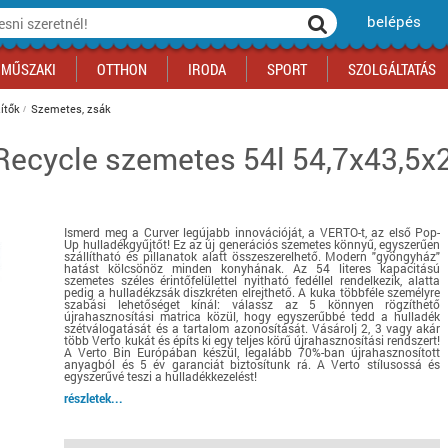
belépés
MŰSZAKI
OTTHON
IRODA
SPORT
SZOLGÁLTATÁS
ítők
Szemetes, zsák
 Recycle szemetes 54l 54,7x43,5x
ka
yógyszertár
csálnivaló
Sport akciók
Építkezés
Fitneszközpont
Biztonságtechnika
kciók
a
, gördeszka, roller
ék
mékek, sütemények
Szolgáltatás akciók
Szerszám, barkács, alkatrész
Kocsmasport
Ünnepi dekoráció
tító, parkolás
s ital
Iskolakezdés, papír, írószer
Motor
Fűtés
Ismerd meg a Curver legújabb innovációját, a VERTO-t, az első Pop-
ás akciók
k
l
Háziállatok
Autó
Up hulladékgyűjtőt! Ez az új generációs szemetes könnyű, egyszerűen
szállítható és pillanatok alatt összeszerelhető. Modern "gyöngyház"
iók
Bébi
Ingatlan
hatást kölcsönöz minden konyhának. Az 54 literes kapacitású
szemetes széles érintőfelülettel nyitható fedéllel rendelkezik, alatta
ók
Gyógyászati segédeszköz
pedig a hulladékzsák diszkréten elrejthető. A kuka többféle személyre
szabási lehetőséget kínál: válassz az 5 könnyen rögzíthető
újrahasznosítási matrica közül, hogy egyszerűbbé tedd a hulladék
Regisztrálj az oldalunkra INGYEN itt ››
szétválogatását és a tartalom azonosítását. Vásárolj 2, 3 vagy akár
több Verto kukát és építs ki egy teljes körű újrahasznosítási rendszert!
Regisztrálj az oldalunkra INGYEN itt ››
Regisztrálj az oldalunkra INGYEN itt ››
Regisztrálj az oldalunkra INGYEN itt ››
Regisztrálj az oldalunkra INGYEN itt ››
Regisztrálj az oldalunkra INGYEN itt ››
Regisztrálj az oldalunkra INGYEN itt ››
A Verto Bin Európában készül, legalább 70%-ban újrahasznosított
anyagból és 5 év garanciát biztosítunk rá. A Verto stílusossá és
Regisztrálj az oldalunkra INGYEN itt ››
egyszerűvé teszi a hulladékkezelést!
részletek...