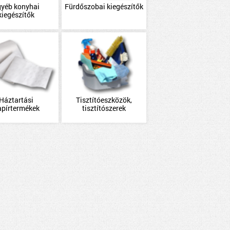
gyéb konyhai
Fürdőszobai kiegészítők
kiegészítők
Háztartási
Tisztítóeszközök,
apírtermékek
tisztítószerek