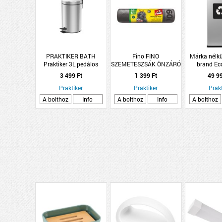
PRAKTIKER BATH
Fino FINO
Márka nélkü
Praktiker 3L pedálos
SZEMETESZSÁK ÖNZÁRÓ
brand Ec
szemetes
SZALAGGAL TYTAN
szemetes sz
3 499 Ft
1 399 Ft
49 9
FLEX60L/10DB
60l 30x30x
Praktiker
Praktiker
Prakt
A bolthoz
Info
A bolthoz
Info
A bolthoz