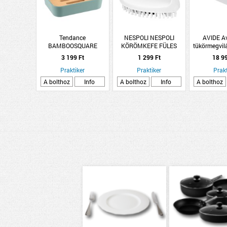
Tendance
NESPOLI NESPOLI
AVIDE A
BAMBOOSQUARE
KÖRÖMKEFE FÜLES
tükörmegvil
SZAPPANTARTÓ MENTA
10CM NYLON SÖRTÉVEL
60
3 199 Ft
1 299 Ft
18 9
Praktiker
Praktiker
Prakt
A bolthoz
Info
A bolthoz
Info
A bolthoz