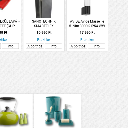
KÜL LAPÁT-
SANOTECHNIK
AVIDE Avide Marseille
ETT (CLIP
SMARTFLEX
519lm 3000K IP54 WW
GUMIÉLLEL)
TOLDÓPROFIL
fekete kültéri fali LED
99 Ft
10 990 Ft
17 990 Ft
ZUHANYFALHOZ ÉS
lámpa
ktiker
NYÍLÓ AJTÓHOZ 20MM
Praktiker
Praktiker
195X2CM
Info
A bolthoz
Info
A bolthoz
Info