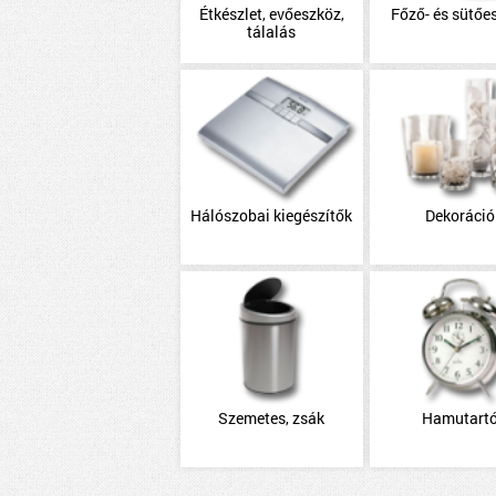
Étkészlet, evőeszköz,
Főző- és sütőe
tálalás
Hálószobai kiegészítők
Dekoráció
Szemetes, zsák
Hamutart