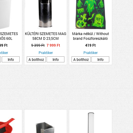
 SZEMETES
KÜLTÉRI SZEMETES MAG
Márka nélkül / Without
NŐS 60L
58CM D 23,5CM
brand Foszforeszkáló
3X74CM
matrica 2-féle modell
99 Ft
9 399 Ft
7 999 Ft
419 Ft
43x30cm
ktiker
Praktiker
Praktiker
Info
A bolthoz
Info
A bolthoz
Info