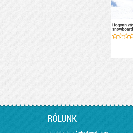
Hogyan vás
snowboard
RÓLUNK
globalplaza.hu = Áruházláncok akciói,