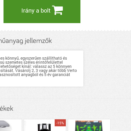
Irány a bolt
műanyag jellemzők
es könnyű, egyszerűen szállítható és
ú szemetes széles érintőfelülettel
 lehetőséget kínál: válassz az 5 könnyen
ítását. Vásárolj 2, 3 vagy akár több Verto
hasznosított anyagból és 5 év garanciát
mékek
-15%