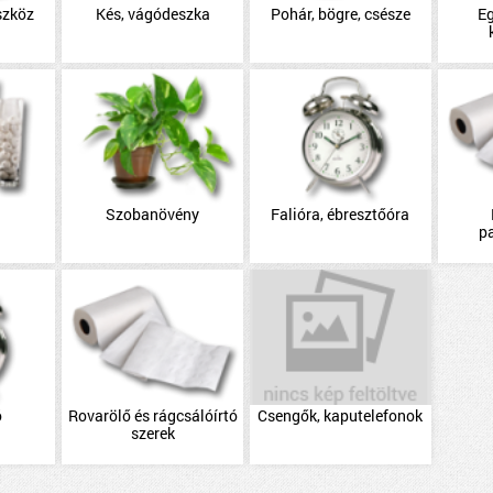
szköz
Kés, vágódeszka
Pohár, bögre, csésze
E
Szobanövény
Falióra, ébresztőóra
p
ó
Rovarölő és rágcsálóírtó
Csengők, kaputelefonok
szerek