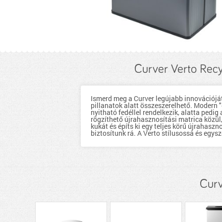
Curver Verto Rec
Ismerd meg a Curver legújabb innovációját
pillanatok alatt összeszerelhető. Modern 
nyitható fedéllel rendelkezik, alatta pedi
rögzíthető újrahasznosítási matrica közül
kukát és építs ki egy teljes körű újrahasz
biztosítunk rá. A Verto stílusossá és egysz
Curv