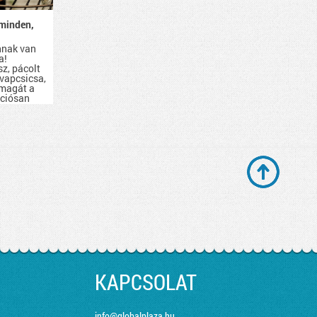
minden,
nnak van
a!
sz, pácolt
evapcsicsa,
 magát a
kciósan
d be.
KAPCSOLAT
info@globalplaza.hu