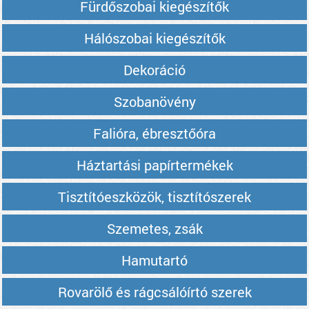
Fürdőszobai kiegészítők
Hálószobai kiegészítők
Dekoráció
Szobanövény
Falióra, ébresztőóra
Háztartási papírtermékek
Tisztítóeszközök, tisztítószerek
Szemetes, zsák
Hamutartó
Rovarölő és rágcsálóírtó szerek