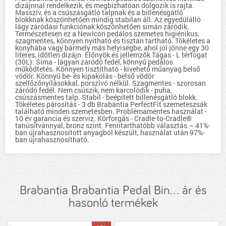
dizájnnal rendelkezik, és megbízhatóan dolgozik is rajta.
Masszív, és a csúszásgátló talpnak és a billenésgátló
blokknak köszönhetően mindig stabilan áll. Az egyedülálló
lágy záródási funkciónak köszönhetően simán záródik.
Természetesen ez a NewIcon pedálos szemetes higiénikus,
szagmentes, könnyen nyitható és tisztán tartható. Tökéletes a
konyhába vagy bármely más helyiségbe, ahol jól jönne egy 30
literes, időtlen dizájn. Előnyök és jellemzők Tágas - L térfogat
(30L). Sima - lágyan záródó fedél, könnyű pedálos
működtetés. Könnyen tisztítható - kivehető műanyag belső
vödör. Könnyű be- és kipakolás - belső vödör
szellőzőnyílásokkal, porszívó nélkül. Szagmentes - szorosan
záródó fedél. Nem csúszik, nem karcolódik - puha,
csúszásmentes talp. Stabil - beépített billenésgátló blokk.
Tökéletes párosítás - 3 db Brabantia PerfectFit szemeteszsák
található minden szemetesben. Problémamentes használat -
10 év garancia és szerviz. Körforgás - Cradle-to-Cradle®
tanúsítvánnyal, bronz szint. Fenntarthatóbb választás – 41%-
ban újrahasznosított anyagból készült, használat után 97%-
ban újrahasznosítható.
Brabantia Brabantia Pedal Bin... ár és
hasonló termékek