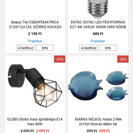
Beaus Tile CSEMPEMATRICA
ENTAC ENTAC LED FÉNYFORRÁS
37,6X13,4 CM, SZÜRKE KOCKÁS
E27 4W 345LM 3000K MINI GÖMB
WW
2 199 Ft
689 Ft
Praktiker
Praktiker
A bolthoz
Info
A bolthoz
Info
-25%
-30%
GLOBO Globo Xara spotlámpa E14
MÁRKA NÉLKÜL Halas 2-féle
max.40W
2x16x14cm-es dekor tál
3 999 Ft
2 999 Ft
999 Ft
699 Ft