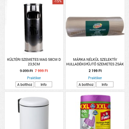
-15%
KÜLTÉRI SZEMETES MAG 58CM D
MÁRKA NÉLKÜL SZELEKTÍV
23,5CM
HULLADÉKGYŰJTŐ SZEMETES ZSÁK
10 DB, NATÚR, ROLLOS
9 399 Ft
7 999 Ft
2 199 Ft
Praktiker
Praktiker
A bolthoz
Info
A bolthoz
Info