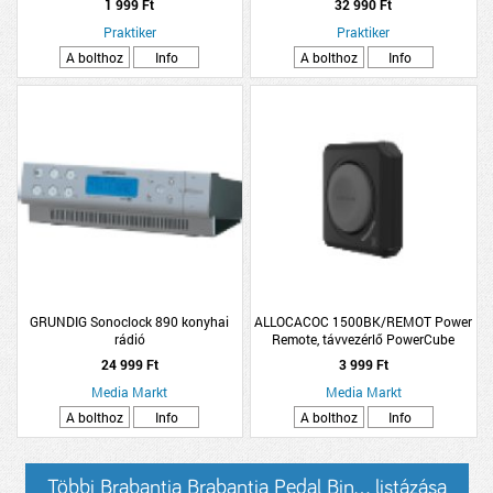
1 999 Ft
32 990 Ft
Praktiker
Praktiker
A bolthoz
Info
A bolthoz
Info
GRUNDIG Sonoclock 890 konyhai
ALLOCACOC 1500BK/REMOT Power
rádió
Remote, távvezérlő PowerCube
Remote -hoz, kapcsoló, fekete-suürke
24 999 Ft
3 999 Ft
Media Markt
Media Markt
A bolthoz
Info
A bolthoz
Info
Többi Brabantia Brabantia Pedal Bin... listázása