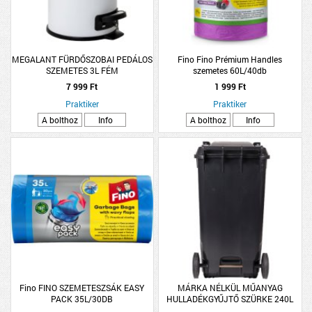
MEGALANT FÜRDŐSZOBAI PEDÁLOS
Fino Fino Prémium Handles
SZEMETES 3L FÉM
szemetes 60L/40db
7 999 Ft
1 999 Ft
Praktiker
Praktiker
A bolthoz
Info
A bolthoz
Info
Fino FINO SZEMETESZSÁK EASY
MÁRKA NÉLKÜL MŰANYAG
PACK 35L/30DB
HULLADÉKGYŰJTŐ SZÜRKE 240L
SZÖGLETES KEREKEKKEL