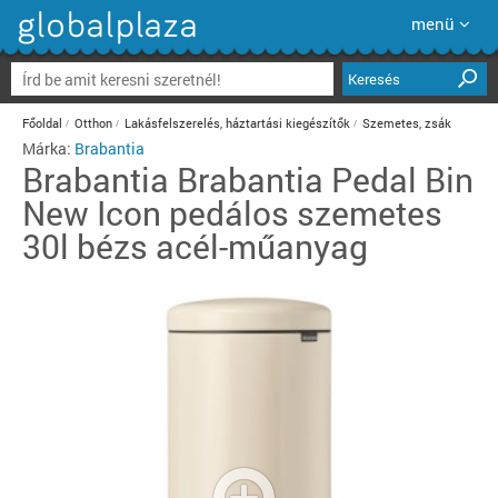
menü
Keresés
Főoldal
Otthon
Lakásfelszerelés, háztartási kiegészítők
Szemetes, zsák
Márka:
Brabantia
Brabantia
Brabantia Pedal Bin
New Icon pedálos szemetes
30l bézs acél-műanyag