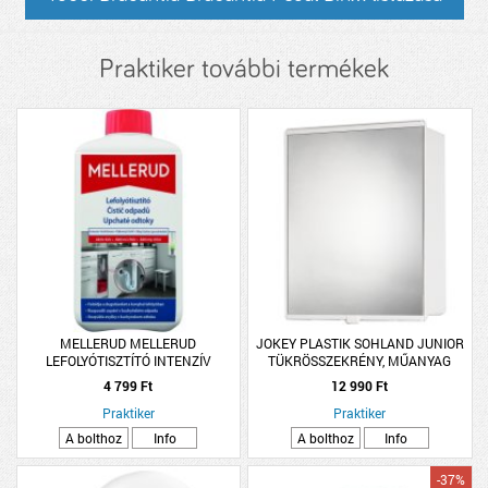
Praktiker további termékek
MELLERUD MELLERUD
JOKEY PLASTIK SOHLAND JUNIOR
LEFOLYÓTISZTÍTÓ INTENZÍV
TÜKRÖSSZEKRÉNY, MŰANYAG
TISZTÍTÓSZER AKTÍV KLÓR 1,0 L
31,5X40X14 CM
4 799 Ft
12 990 Ft
Praktiker
Praktiker
A bolthoz
Info
A bolthoz
Info
-37%