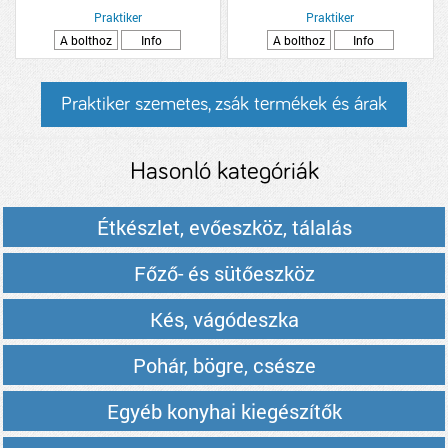
Praktiker
Praktiker
A bolthoz
Info
A bolthoz
Info
Praktiker szemetes, zsák termékek és árak
Hasonló kategóriák
Étkészlet, evőeszköz, tálalás
Főző- és sütőeszköz
Kés, vágódeszka
Pohár, bögre, csésze
Egyéb konyhai kiegészítők