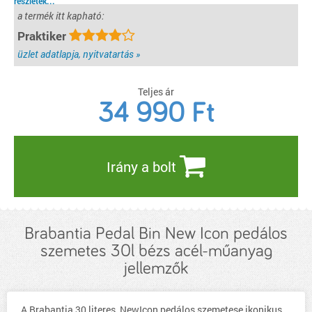
részletek...
a termék itt kapható:
Praktiker
üzlet adatlapja, nyitvatartás »
Teljes ár
34 990
Ft
Irány a bolt
Brabantia Pedal Bin New Icon pedálos
szemetes 30l bézs acél-műanyag
jellemzők
A Brabantia 30 literes, NewIcon pedálos szemetese ikonikus