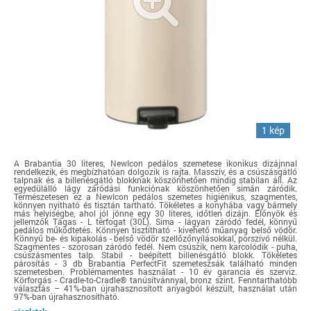
1 kép
A Brabantia 30 literes, NewIcon pedálos szemetese ikonikus dizájnnal
rendelkezik, és megbízhatóan dolgozik is rajta. Masszív, és a csúszásgátló
talpnak és a billenésgátló blokknak köszönhetően mindig stabilan áll. Az
egyedülálló lágy záródási funkciónak köszönhetően simán záródik.
Természetesen ez a NewIcon pedálos szemetes higiénikus, szagmentes,
könnyen nyitható és tisztán tartható. Tökéletes a konyhába vagy bármely
más helyiségbe, ahol jól jönne egy 30 literes, időtlen dizájn. Előnyök és
jellemzők Tágas - L térfogat (30L). Sima - lágyan záródó fedél, könnyű
pedálos működtetés. Könnyen tisztítható - kivehető műanyag belső vödör.
Könnyű be- és kipakolás - belső vödör szellőzőnyílásokkal, porszívó nélkül.
Szagmentes - szorosan záródó fedél. Nem csúszik, nem karcolódik - puha,
csúszásmentes talp. Stabil - beépített billenésgátló blokk. Tökéletes
párosítás - 3 db Brabantia PerfectFit szemeteszsák található minden
szemetesben. Problémamentes használat - 10 év garancia és szerviz.
Körforgás - Cradle-to-Cradle® tanúsítvánnyal, bronz szint. Fenntarthatóbb
választás – 41%-ban újrahasznosított anyagból készült, használat után
97%-ban újrahasznosítható.