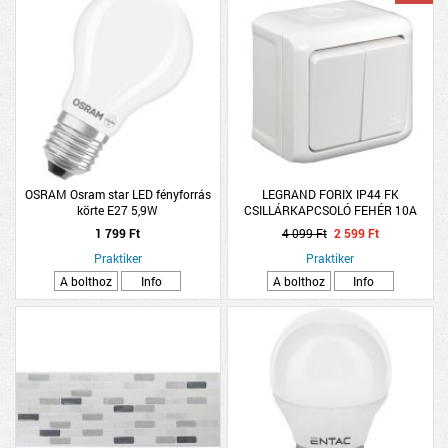
OSRAM Osram star LED fényforrás
LEGRAND FORIX IP44 FK
körte E27 5,9W
CSILLÁRKAPCSOLÓ FEHÉR 10A
250V
1 799 Ft
4 099 Ft
2 599 Ft
Praktiker
Praktiker
A bolthoz
Info
A bolthoz
Info