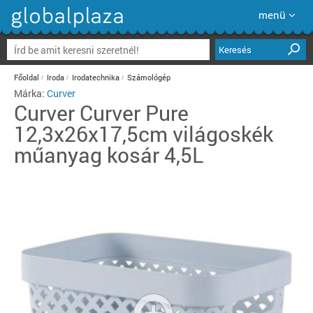
menü
Keresés
Főoldal
Iroda
Irodatechnika
Számológép
Márka:
Curver
Curver
Curver Pure
12,3x26x17,5cm világoskék
műanyag kosár 4,5L