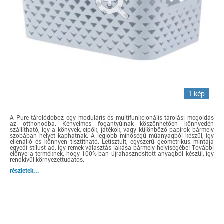
1 kép
A Pure tárolódoboz egy moduláris és multifunkcionális tárolási megoldás
az otthonodba. Kényelmes fogantyúinak köszönhetően könnyedén
szállítható, így a könyvek, cipők, játékok, vagy különböző papírok bármely
szobában helyet kaphatnak. A legjobb minőségű műanyagból készül, így
ellenálló és könnyen tisztítható. Letisztult, egyszerű geometrikus mintája
egyedi stílust ad, így remek választás lakása bármely helyiségébe! További
előnye a terméknek, hogy 100%-ban újrahasznosított anyagból készül, így
rendkívül környezettudatos.
részletek...