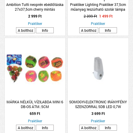
Ambition Tutti neoprén ebédlőtáska
Praktiker Lighting Praktiker 37,5cm
27x37,5cm cherry mintás
műanyag leszúrható szolár lámpa
2 999 Ft
2 399 Ft
1 499 Ft
Praktiker
Praktiker
A bolthoz
Info
A bolthoz
Info
MÁRKA NÉLKÜL VÍZILABDA MINI 6
SOMOGYI-ELEKTRONIC IRÁNYFÉNY
DB-OS ÁTM.:5CM
SZENZORRAL 5DB LED 0,7W
659 Ft
3 699 Ft
Praktiker
Praktiker
A bolthoz
Info
A bolthoz
Info