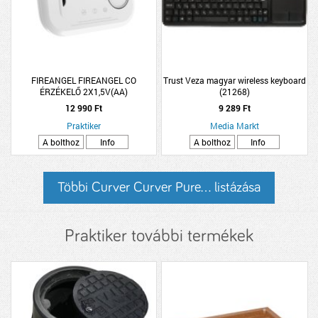
FIREANGEL FIREANGEL CO
Trust Veza magyar wireless keyboard
ÉRZÉKELŐ 2X1,5V(AA)
(21268)
12X7,3X3,5CM FEHÉR
12 990 Ft
9 289 Ft
Praktiker
Media Markt
A bolthoz
Info
A bolthoz
Info
Többi Curver Curver Pure... listázása
Praktiker további termékek