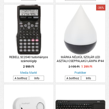
-36%
REBELL SC2040 tudományos
MÁRKA NÉLKÜL SZOLÁR LED
számológép
ASZTALI CSEPPALAKÚ LÁMPA IP44
MELEG FEHÉR 14,5X21,5CM FEKETE
2 999 Ft
2 199 Ft
1 399 Ft
Media Markt
Praktiker
A bolthoz
Info
A bolthoz
Info