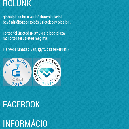
RÓLUNK
globalplaza.hu = Áruházláncok akciói,
bevásárlóközpontok és üzletek egy oldalon.
Töltsd fel üzleted INGYEN a globalplaza-
ra:
Töltsd fel üzleted még ma!
Ha webáruházad van, így tudsz felkerülni »
FACEBOOK
INFORMÁCIÓ