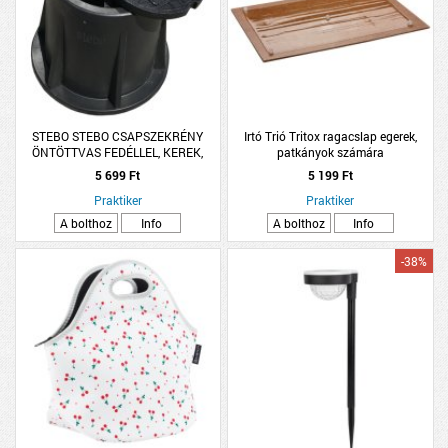
STEBO STEBO CSAPSZEKRÉNY
Irtó Trió Tritox ragacslap egerek,
ÖNTÖTTVAS FEDÉLLEL, KEREK,
patkányok számára
12,5X15,5CM
5 699 Ft
5 199 Ft
Praktiker
Praktiker
A bolthoz
Info
A bolthoz
Info
-38%