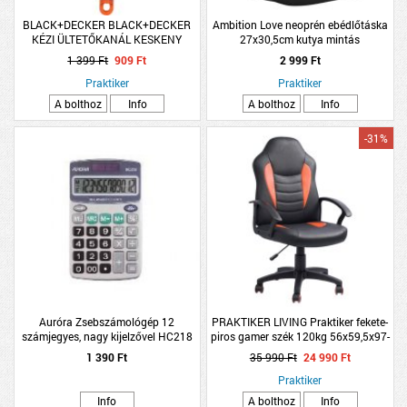
BLACK+DECKER BLACK+DECKER
Ambition Love neoprén ebédlőtáska
KÉZI ÜLTETŐKANÁL KESKENY
27x30,5cm kutya mintás
30,5CM
1 399 Ft
909 Ft
2 999 Ft
Praktiker
Praktiker
A bolthoz
Info
A bolthoz
Info
-31%
Auróra Zsebszámológép 12
PRAKTIKER LIVING Praktiker fekete-
számjegyes, nagy kijelzővel HC218
piros gamer szék 120kg 56x59,5x97-
105,5cm
1 390 Ft
35 990 Ft
24 990 Ft
Praktiker
Info
A bolthoz
Info