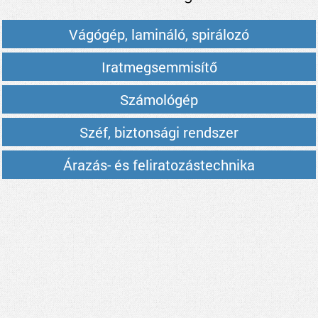
Vágógép, lamináló, spirálozó
Iratmegsemmisítő
Számológép
Széf, biztonsági rendszer
Árazás- és feliratozástechnika