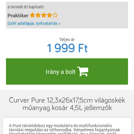
a termék itt kapható:
Praktiker
üzlet adatlapja, nyitvatartás »
Teljes ár
1 999
Ft
Irány a bolt
Curver Pure 12,3x26x17,5cm világoskék
műanyag kosár 4,5L jellemzők
A Pure tárolódoboz egy moduláris és multifunkcionális
tárolási megoldás az otthonodba. Kényelmes fogantyúinak
köszönhetően könnyedén szállítható, így a könyvek, cipők,