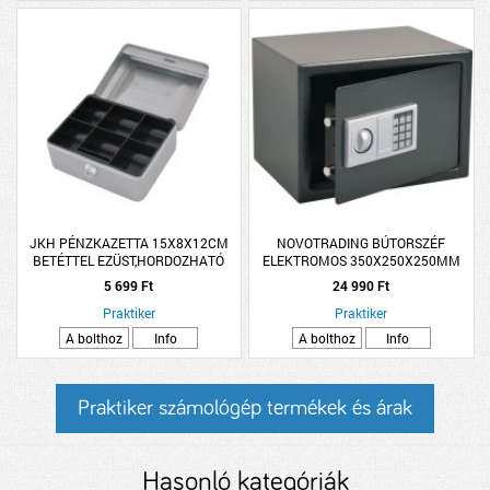
JKH PÉNZKAZETTA 15X8X12CM
NOVOTRADING BÚTORSZÉF
BETÉTTEL EZÜST,HORDOZHATÓ
ELEKTROMOS 350X250X250MM
*KONT*
5 699 Ft
24 990 Ft
Praktiker
Praktiker
A bolthoz
Info
A bolthoz
Info
Praktiker számológép termékek és árak
Hasonló kategóriák