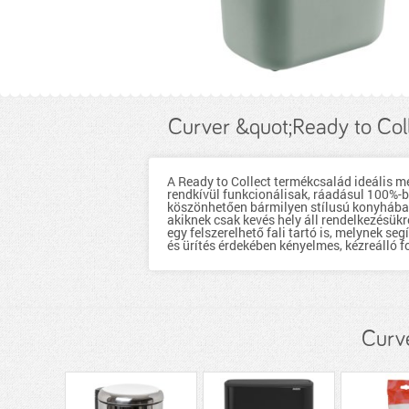
Curver &quot;Ready to Col
A Ready to Collect termékcsalád ideális m
rendkívül funkcionálisak, ráadásul 100%-
köszönhetően bármilyen stílusú konyhába, 
akiknek csak kevés hely áll rendelkezésü
egy felszerelhető fali tartó is, melynek s
és ürítés érdekében kényelmes, kézreálló f
Curve