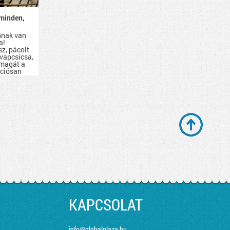
minden,
nnak van
a!
sz, pácolt
evapcsicsa,
 magát a
kciósan
d be.
KAPCSOLAT
info@globalplaza.hu