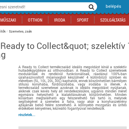
belépés
MŰSZAKI
OTTHON
IRODA
SPORT
SZOLGÁLTATÁS
ítők
Szemetes, zsák
;Ready to Collect&quot; szelektí
ka
yógyszertár
csálnivaló
Sport akciók
Építkezés
Fitneszközpont
Biztonságtechnika
ag
kciók
a
, gördeszka, roller
ék
mékek, sütemények
Szolgáltatás akciók
Szerszám, barkács, alkatrész
Kocsmasport
Ünnepi dekoráció
tító, parkolás
s ital
Iskolakezdés, papír, írószer
Motor
Fűtés
A Ready to Collect termékcsalád ideális megoldást kínál a szelektív
ás akciók
k
l
Háziállatok
Autó
hulladékgyűjtésre az otthonodban. A Ready to Collect szemetesek
modulárisak és rendkívül funkcionálisak, ráadásul 100%-ban
iók
Bébi
Ingatlan
újrahasznosított műanyagból készülnek! 4 különböző színben és
méretben (5L, 10L, 20L, 30L) kaphatók, ennek köszönhetően bármilyen
ók
Gyógyászati segédeszköz
stílusú konyhába, fürdőszobába, vagy irodába is illenek. A
termékcsalád szemetesei azoknak is ideális megoldást nyújtanak,
akiknek csak kevés hely áll rendelkezésükre, ugyanis minden méret
Regisztrálj az oldalunkra INGYEN itt ››
egymásra helyezhető a kialakításuknak köszönhetően. Minden
kosárban megtalálható egy felszerelhető fali tartó is, melynek
Regisztrálj az oldalunkra INGYEN itt ››
Regisztrálj az oldalunkra INGYEN itt ››
Regisztrálj az oldalunkra INGYEN itt ››
Regisztrálj az oldalunkra INGYEN itt ››
Regisztrálj az oldalunkra INGYEN itt ››
Regisztrálj az oldalunkra INGYEN itt ››
segítségével a szemetes a falra, vagy akár a konyhaszekrény
ajtajának belső felére szerelhető. A könnyebb mozgatás és ürítés
Regisztrálj az oldalunkra INGYEN itt ››
érdekében kényelmes, kézreálló fogantyúval rendelkezik.
részletek...