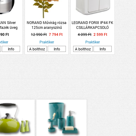
N Silver
NORAND Művirág rózsa
LEGRAND FORIX IP44 FK
 fazék üveg
125cm aranyszínű
CSILLÁRKAPCSOLÓ
x14,5cm 4,3L
FEHÉR 10A 250V
90 Ft
12 990 Ft
7 794 Ft
4 099 Ft
2 599 Ft
ntes acél
ktiker
Praktiker
Praktiker
Info
A bolthoz
Info
A bolthoz
Info