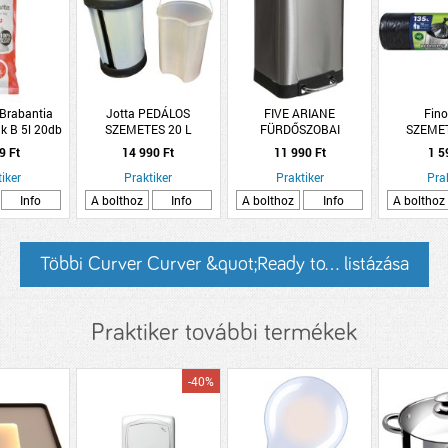
 Brabantia
Jotta PEDÁLOS
FIVE ARIANE
Fino
k B 5l 20db
SZEMETES 20 L
FÜRDŐSZOBAI
SZEME
FÉMHATÁSÚ
SZEMETES 6L
ECONOMY 
9 Ft
14 990 Ft
11 990 Ft
1 5
SZÖGLETES EZÜST
iker
Praktiker
Praktiker
Pra
Info
A bolthoz
Info
A bolthoz
Info
A bolthoz
Többi Curver Curver &quot;Ready to... listázása
Praktiker további termékek
-40%