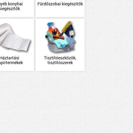
gyéb konyhai
Fürdőszobai kiegészítők
kiegészítők
Háztartási
Tisztítóeszközök,
apírtermékek
tisztítószerek