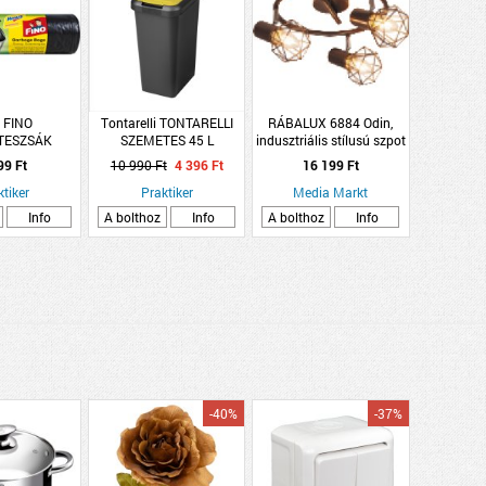
 FINO
Tontarelli TONTARELLI
RÁBALUX 6884 Odin,
TESZSÁK
SZEMETES 45 L
indusztriális stílusú szpot
135L/10DB
NYÍLÓ/BILLENŐ TETŐVEL
lámpa E14 3x MAX 40W
99 Ft
10 990 Ft
4 396 Ft
16 199 Ft
metál barna
ktiker
Praktiker
Media Markt
Info
A bolthoz
Info
A bolthoz
Info
-40%
-37%