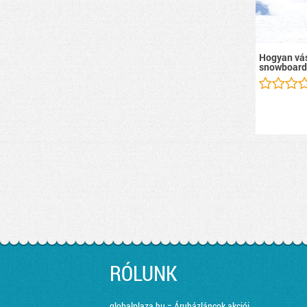
Hogyan vás
snowboard
RÓLUNK
globalplaza.hu = Áruházláncok akciói,