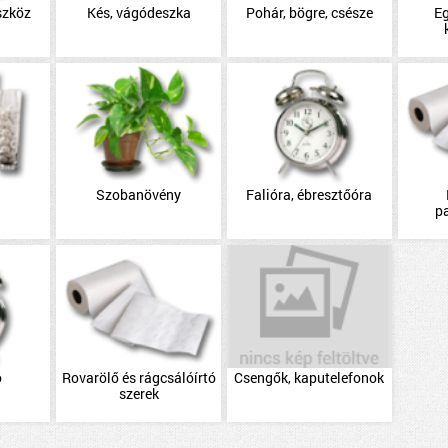
szköz
Kés, vágódeszka
Pohár, bögre, csésze
E
Szobanövény
Falióra, ébresztőóra
p
ó
Rovarölő és rágcsálóírtó
Csengők, kaputelefonok
szerek