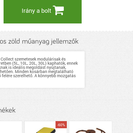
Irány a bolt
gos zöld műanyag jellemzők
o Collect szemetesek modulárisak és
etben (5L, 10L, 20L, 30L) kaphatók, ennek
nak is ideális megoldást nyújtanak,
önhetően. Minden kosárban megtalálható
ső felére szerelhető. A könnyebb mozgatás
rmékek
-60%