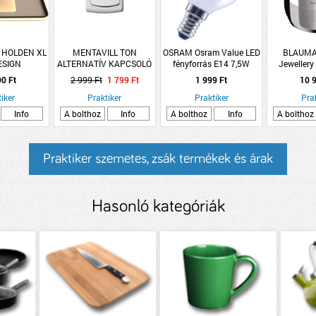
E HOLDEN XL
MENTAVILL TON
OSRAM Osram Value LED
BLAUMAN
ESIGN
ALTERNATÍV KAPCSOLÓ
fényforrás E14 7,5W
Jewellery
TI LÁMPA
FEHÉR
1055lm 4000K kisgömb
fedővel 20
90 Ft
2 999 Ft
1 799 Ft
1 999 Ft
10 9
LM 3000-
hidegfehér matt
rozsdame
IP20 RF
iker
Praktiker
Praktiker
Pra
YÍTÓVAL
Info
A bolthoz
Info
A bolthoz
Info
A bolthoz
Praktiker szemetes, zsák termékek és árak
Hasonló kategóriák