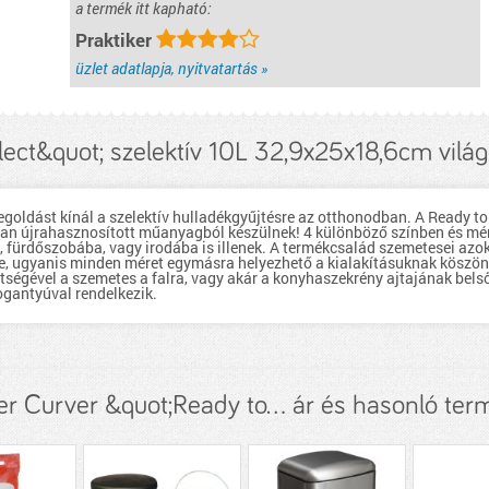
a termék itt kapható:
Praktiker
üzlet adatlapja, nyitvatartás »
lect&quot; szelektív 10L 32,9x25x18,6cm vilá
egoldást kínál a szelektív hulladékgyűjtésre az otthonodban. A Ready t
ban újrahasznosított műanyagból készülnek! 4 különböző színben és mér
fürdőszobába, vagy irodába is illenek. A termékcsalád szemetesei azok
kre, ugyanis minden méret egymásra helyezhető a kialakításuknak kösz
egítségével a szemetes a falra, vagy akár a konyhaszekrény ajtajának bel
ogantyúval rendelkezik.
r Curver &quot;Ready to... ár és hasonló te