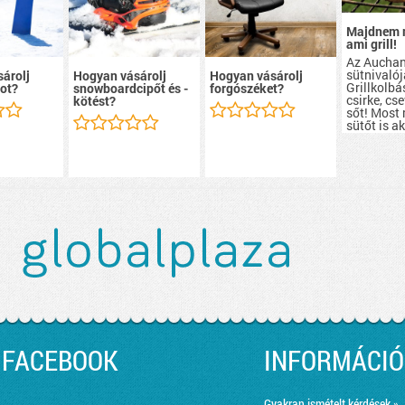
Majdnem 
ami grill!
Az Aucha
sütnivalój
árolj
Hogyan vásárolj
Hogyan vásárolj
Grillkolbá
ot?
snowboardcipőt és -
forgószéket?
csirke, cs
kötést?
sőt! Most
sütőt is a
szerezhete
FACEBOOK
INFORMÁCIÓ
Gyakran ismételt kérdések »