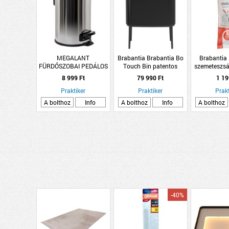
MEGALANT
Brabantia Brabantia Bo
Brabantia
FÜRDŐSZOBAI PEDÁLOS
Touch Bin patentos
szemeteszsá
SZEMETES 3L
szemetes 36L matt fekete
8 999 Ft
79 990 Ft
1 19
Praktiker
Praktiker
Prakt
A bolthoz
Info
A bolthoz
Info
A bolthoz
-40%