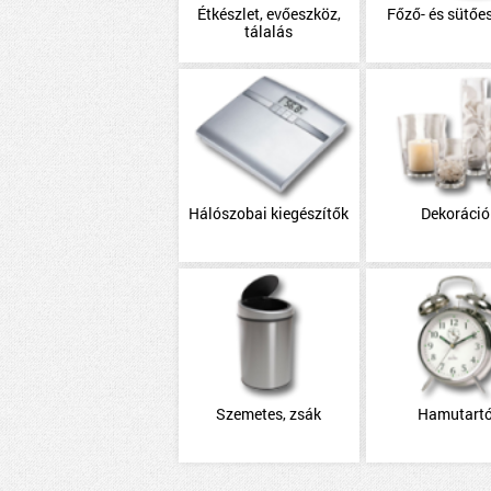
Étkészlet, evőeszköz,
Főző- és sütőe
tálalás
Hálószobai kiegészítők
Dekoráció
Szemetes, zsák
Hamutart