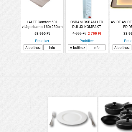
LALEE Comfort 501
OSRAM OSRAM LED
AVIDE AVID
világosbarna 160x230cm
DULUX KOMPAKT
LED D
szőnyeg
FÉNYCSŐ FORMA G24D
MENNYEZE
53 990 Ft
4 699 Ft
2 799 Ft
33 9
10W 990LM 3000K
70W 4000
Praktiker
MELEG FEHÉR
Praktiker
6000K 
Prakt
TÁVIRÁN
A bolthoz
Info
A bolthoz
Info
A bolthoz