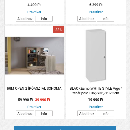
4 499 Ft
6 299 Ft
Praktiker
Praktiker
A bolthoz
Info
A bolthoz
Info
-33%
IRIM OPEN 2 ÍRÓASZTAL SONOMA
BLACK&amp;WHITE STYLE Vigo7
fehér polc 106,9x36,7x32,5cm
59 990 Ft
39 990 Ft
19 990 Ft
Praktiker
Praktiker
A bolthoz
Info
A bolthoz
Info