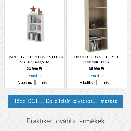
IRIM NEFT2 POLC 2 POLCOS FEHÉR
IRIM 4 POLCOS NEFT3 POLC
61X102,1X33,5CM
SONOMA TÖLGY
23 990 Ft
35 990 Ft
Praktiker
Praktiker
A bolthoz
Info
A bolthoz
Info
Többi DOLLE Dolle falsín egysoros... listázása
Praktiker további termékek