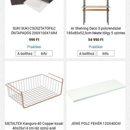
SUKI SUKI CSÚSZTATÓFILC
Ar Shelving Deco S polcrendszer
ÖNTAPADÓS 200X100X1MM
185x85x52,5cm fekete tölgy 5 szintes
BARNA 5DB/CSOMAG
999 Ft
54 990 Ft
Praktiker
Praktiker
A bolthoz
Info
A bolthoz
Info
METALTEX Kanguro-40 Copper kosár
JEWE POLC FEHÉR 120X40CM
40x26x14 cm réz színű acél