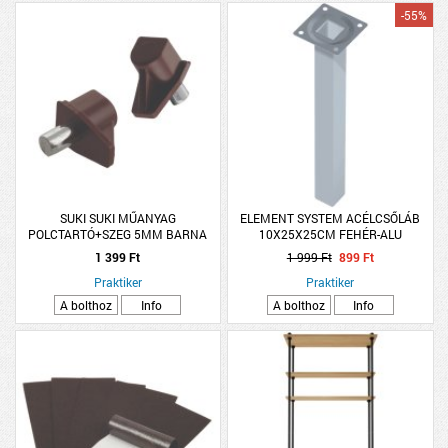
-55%
SUKI SUKI MŰANYAG
ELEMENT SYSTEM ACÉLCSŐLÁB
POLCTARTÓ+SZEG 5MM BARNA
10X25X25CM FEHÉR-ALU
12DB/CSOMAG
1 399 Ft
1 999 Ft
899 Ft
Praktiker
Praktiker
A bolthoz
Info
A bolthoz
Info