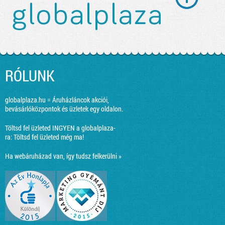
RÓLUNK
globalplaza.hu = Áruházláncok akciói,
bevásárlóközpontok és üzletek egy oldalon.
Töltsd fel üzleted INGYEN a globalplaza-
ra:
Töltsd fel üzleted még ma!
Ha webáruházad van, így tudsz felkerülni »