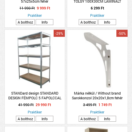
57x25x5cm fehér
TÖLGY 100X30CM LAMINÁLT
11 990 Ft
9 999 Ft
6 299 Ft
Praktiker
Praktiker
A bolthoz
Info
A bolthoz
Info
-29%
-50%
STANDard design STANDARD
Márka nélkül / Without brand
DESIGN FÉMPOLC 5 FAPOLCCAL
Sarokkonzol 20x20x1,8cm fehér
HORGANYZ. 180X120X60 CM
univerzális fém
41 990 Ft
29 990 Ft
3 499 Ft
1 749 Ft
TEHERBÍRÁS:275 KG/POLC,
ÖSSZTEHERBÍRÁS: 1375 KG
Praktiker
Praktiker
A bolthoz
Info
A bolthoz
Info