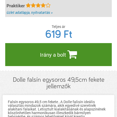
Praktiker
üzlet adatlapja, nyitvatartás »
Teljes ár
619
Ft
Irány a bolt
Dolle falsín egysoros 49,5cm fekete
jellemzők
Falsín egysoros 49,5 cm fekete , A Dolle falisín ideális
választás mindazok számára, akik egyedivé szeretnék
alakítani falaikat. Letisztult kialakításának és alapszínének
köszönhetően harmonikusan illeszkedik bármilyen
helyiségbe, és számos lehetőséget kínál kreatív