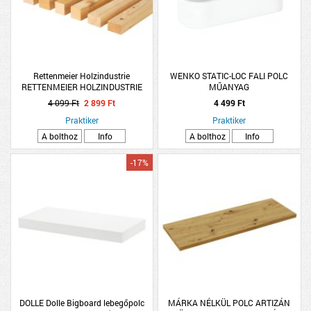
Rettenmeier Holzindustrie
WENKO STATIC-LOC FALI POLC
RETTENMEIER HOLZINDUSTRIE
MŰANYAG
FEHÉRFA FŰRÉSZELT FENYŐ
4 099 Ft
2 899 Ft
4 499 Ft
GERENDA 48 X 48 X 3000 MM
Praktiker
Praktiker
A bolthoz
Info
A bolthoz
Info
-17%
DOLLE Dolle Bigboard lebegőpolc
MÁRKA NÉLKÜL POLC ARTIZÁN