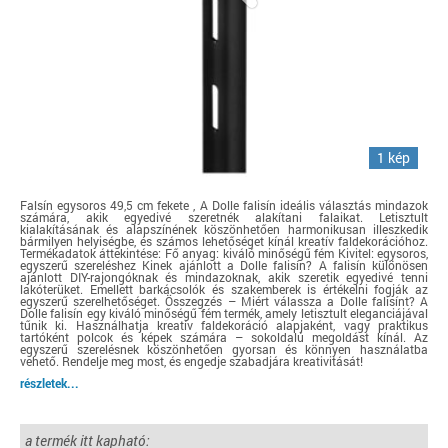
1 kép
Falsín egysoros 49,5 cm fekete , A Dolle falisín ideális választás mindazok
számára, akik egyedivé szeretnék alakítani falaikat. Letisztult
kialakításának és alapszínének köszönhetően harmonikusan illeszkedik
bármilyen helyiségbe, és számos lehetőséget kínál kreatív faldekorációhoz.
Termékadatok áttekintése: Fő anyag: kiváló minőségű fém Kivitel: egysoros,
egyszerű szereléshez Kinek ajánlott a Dolle falisín? A falisín különösen
ajánlott DIY-rajongóknak és mindazoknak, akik szeretik egyedivé tenni
lakóterüket. Emellett barkácsolók és szakemberek is értékelni fogják az
egyszerű szerelhetőséget. Összegzés – Miért válassza a Dolle falisínt? A
Dolle falisín egy kiváló minőségű fém termék, amely letisztult eleganciájával
tűnik ki. Használhatja kreatív faldekoráció alapjaként, vagy praktikus
tartóként polcok és képek számára – sokoldalú megoldást kínál. Az
egyszerű szerelésnek köszönhetően gyorsan és könnyen használatba
vehető. Rendelje meg most, és engedje szabadjára kreativitását!
részletek...
a termék itt kapható: