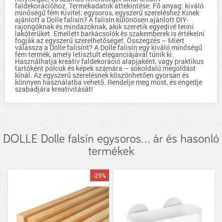
faldekorációhoz. Termékadatok áttekintése: Fő anyag: kiváló
minőségű fém Kivitel: egysoros, egyszerű szereléshez Kinek
ajánlott a Dolle falisín? A falisín különösen ajánlott DIY-
rajongóknak és mindazoknak, akik szeretik egyedivé tenni
lakóterüket. Emellett barkácsolók és szakemberek is értékelni
fogják az egyszerű szerelhetőséget. Összegzés – Miért
válassza a Dolle falisínt? A Dolle falisín egy kiváló minőségű
fém termék, amely letisztult eleganciájával tűnik ki.
Használhatja kreatív faldekoráció alapjaként, vagy praktikus
tartóként polcok és képek számára – sokoldalú megoldást
kínál. Az egyszerű szerelésnek köszönhetően gyorsan és
könnyen használatba vehető. Rendelje meg most, és engedje
szabadjára kreativitását!
DOLLE Dolle falsín egysoros... ár és hasonló
termékek
-29%