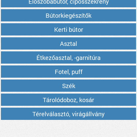
Előszobabútor, cipősszekrény
Bútorkiegészítők
Kerti bútor
Asztal
Étkezőasztal, -garnitúra
Fotel, puff
Szék
Tárolódoboz, kosár
Térelválasztó, virágállvány