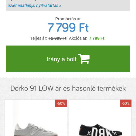
üzlet adatlapja, nyitvatartás »
Promóciós ár
7 799 Ft
Teljes ár:
12 999 Ft
Akciós ár:
7 799
Ft
Irány a bolt
Dorko 91 LOW ár és hasonló termékek
-50%
-60%