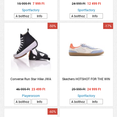
15 999 Ft
7 999 Ft
24 999 Ft
12 499 Ft
Sportfactory
Sportfactory
A bolthoz
Info
A bolthoz
Info
-50%
-17%
Converse Run Star Hike JWA
Skechers HOTSHOT FOR THE WIN
46 999 Ft
23 499 Ft
29 999 Ft
24 999 Ft
Playersroom
Sportfactory
A bolthoz
Info
A bolthoz
Info
-60%