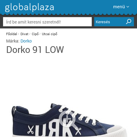
menü
Keresés
Főoldal
Divat
Cipő
Utcai cipő
Márka:
Dorko
Dorko
91 LOW