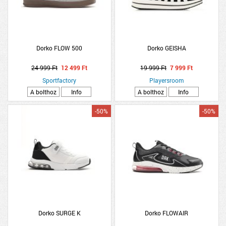
Dorko FLOW 500
Dorko GEISHA
24 999 Ft
12 499 Ft
19 999 Ft
7 999 Ft
Sportfactory
Playersroom
A bolthoz
Info
A bolthoz
Info
-50%
-50%
Dorko SURGE K
Dorko FLOWAIR