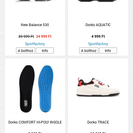
New Balance 530
Dorko AQUATIC
39 999 Ft
34 999 Ft
4 999 Ft
Sportfactory
Sportfactory
A bolthoz
Info
A bolthoz
Info
Dorko COMFORT HI-POLY INSOLE
Dorko TRACE