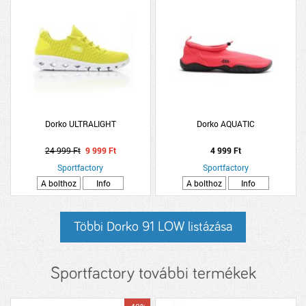
Dorko ULTRALIGHT
Dorko AQUATIC
24 999 Ft
9 999 Ft
4 999 Ft
Sportfactory
Sportfactory
A bolthoz
Info
A bolthoz
Info
Többi Dorko 91 LOW listázása
Sportfactory további termékek