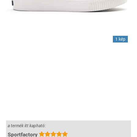
1 kép
a termék itt kapható:
Sportfactory