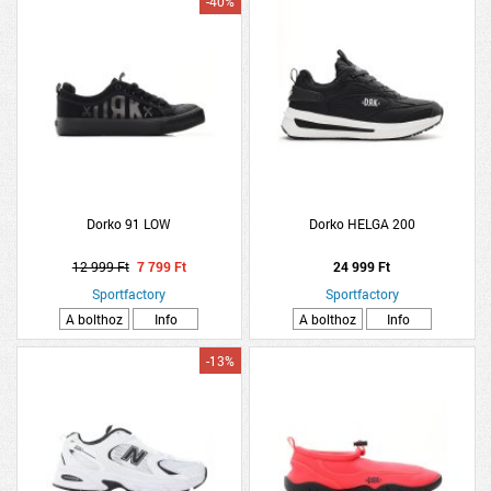
-40%
Dorko 91 LOW
Dorko HELGA 200
12 999 Ft
7 799 Ft
24 999 Ft
Sportfactory
Sportfactory
A bolthoz
Info
A bolthoz
Info
-13%