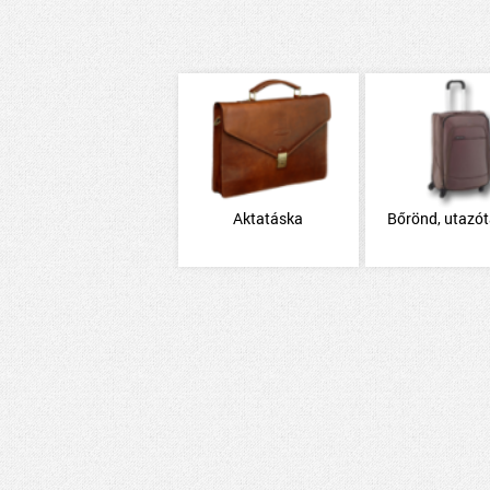
Aktatáska
Bőrönd, utazó