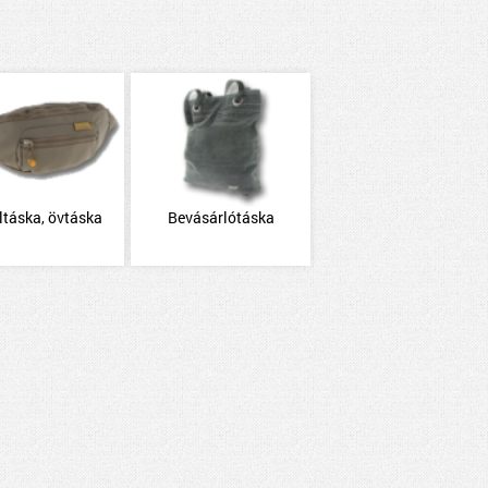
ltáska, övtáska
Bevásárlótáska