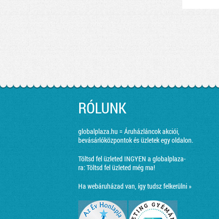
RÓLUNK
globalplaza.hu = Áruházláncok akciói,
bevásárlóközpontok és üzletek egy oldalon.
Töltsd fel üzleted INGYEN a globalplaza-
ra:
Töltsd fel üzleted még ma!
Ha webáruházad van, így tudsz felkerülni »