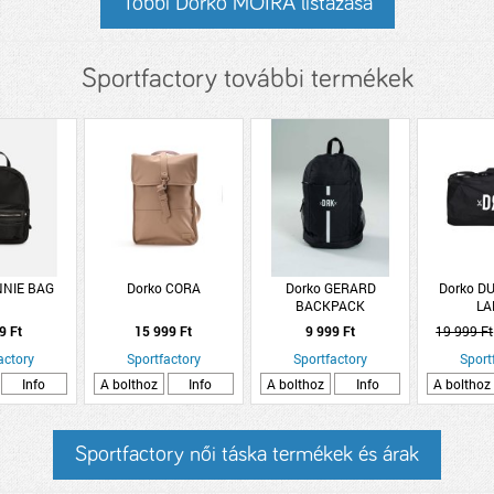
Többi Dorko MOIRA listázása
Sportfactory további termékek
NNIE BAG
Dorko CORA
Dorko GERARD
Dorko D
BACKPACK
LA
9 Ft
15 999 Ft
9 999 Ft
19 999 Ft
actory
Sportfactory
Sportfactory
Sport
Info
A bolthoz
Info
A bolthoz
Info
A bolthoz
Sportfactory női táska termékek és árak