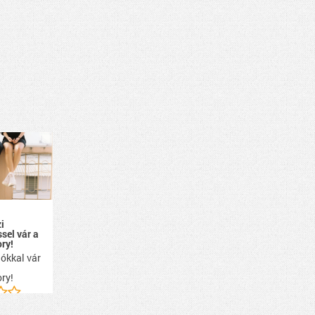
i
ssel vár a
ry!
ókkal vár
ry!