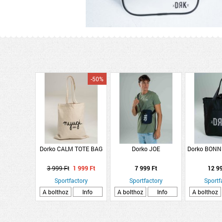
-50%
Dorko CALM TOTE BAG
Dorko JOE
Dorko BONN
3 999 Ft
1 999 Ft
7 999 Ft
12 9
Sportfactory
Sportfactory
Sportf
A bolthoz
Info
A bolthoz
Info
A bolthoz