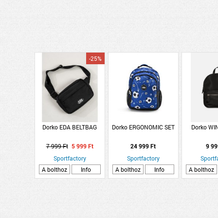
-25%
Dorko EDA BELTBAG
Dorko ERGONOMIC SET
Dorko WI
7 999 Ft
5 999 Ft
24 999 Ft
9 99
Sportfactory
Sportfactory
Sportf
A bolthoz
Info
A bolthoz
Info
A bolthoz