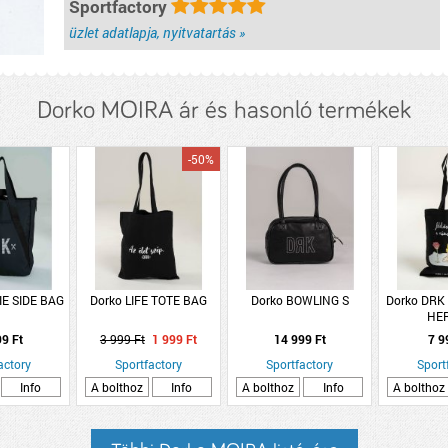
Sportfactory
üzlet adatlapja, nyitvatartás »
Dorko MOIRA ár és hasonló termékek
-50%
IE SIDE BAG
Dorko LIFE TOTE BAG
Dorko BOWLING S
Dorko DRK 
HE
99 Ft
3 999 Ft
1 999 Ft
14 999 Ft
7 9
actory
Sportfactory
Sportfactory
Sport
Info
A bolthoz
Info
A bolthoz
Info
A bolthoz