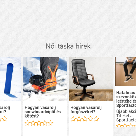
Női táska hírek
Hatalmas
szezonköz
leértékelé
Sportfacto
árolj
Hogyan vásárolj
Hogyan vásárolj
Újabb akci
ot?
snowboardcipőt és -
forgószéket?
Titeket a
kötést?
Sportfacto