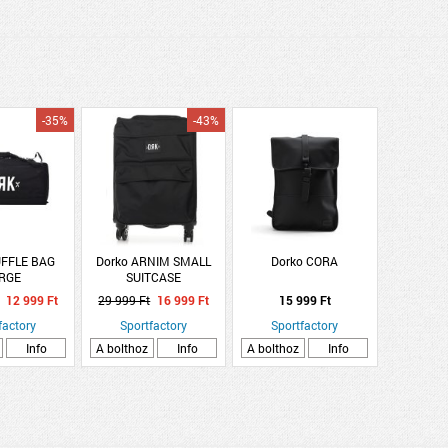
-35%
-43%
UFFLE BAG
Dorko ARNIM SMALL
Dorko CORA
RGE
SUITCASE
12 999 Ft
29 999 Ft
16 999 Ft
15 999 Ft
factory
Sportfactory
Sportfactory
Info
A bolthoz
Info
A bolthoz
Info