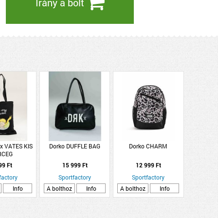
Irány a bolt
x VATES KIS
Dorko DUFFLE BAG
Dorko CHARM
RCEG
99 Ft
15 999 Ft
12 999 Ft
factory
Sportfactory
Sportfactory
Info
A bolthoz
Info
A bolthoz
Info