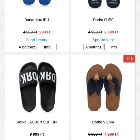
Dorko MALIBU
Dorko SURF
4 999 Ft
999 Ft
4 999 Ft
2 999 Ft
Sportfactory
Sportfactory
A bolthoz
Info
A bolthoz
Info
-29%
Dorko LAGOON SLIP ON
Dorko VILMA
9 999 Ft
6 999 Ft
4 999 Ft