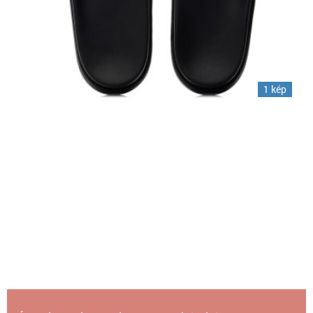
1 kép