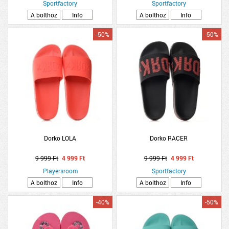
Sportfactory
Sportfactory
A bolthoz
Info
A bolthoz
Info
-50%
-50%
Dorko LOLA
Dorko RACER
9 999 Ft
4 999 Ft
9 999 Ft
4 999 Ft
Playersroom
Sportfactory
A bolthoz
Info
A bolthoz
Info
-40%
-50%