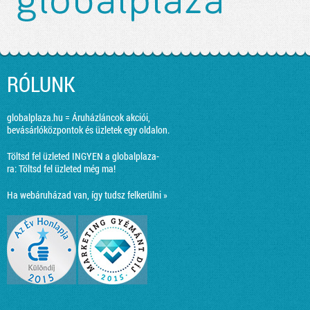
RÓLUNK
globalplaza.hu = Áruházláncok akciói,
bevásárlóközpontok és üzletek egy oldalon.
Töltsd fel üzleted INGYEN a globalplaza-
ra:
Töltsd fel üzleted még ma!
Ha webáruházad van, így tudsz felkerülni »