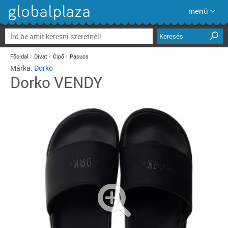
menü
Keresés
Főoldal
Divat
Cipő
Papucs
Márka:
Dorko
Dorko
VENDY