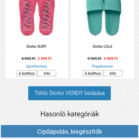
Dorko SURF
Dorko LOLA
4 999 Ft
2 999 Ft
9 999 Ft
4 999 Ft
Sportfactory
Playersroom
A bolthoz
Info
A bolthoz
Info
Többi Dorko VENDY listázása
Hasonló kategóriák
Cipőápolás, kiegészítők