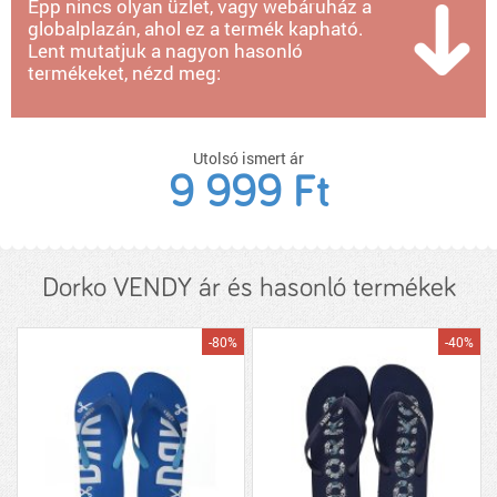
Épp nincs olyan üzlet, vagy webáruház a
globalplazán, ahol ez a termék kapható.
Lent mutatjuk a nagyon hasonló
termékeket, nézd meg:
Utolsó ismert ár
9 999 Ft
Dorko VENDY ár és hasonló termékek
-80%
-40%