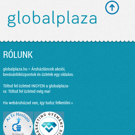
RÓLUNK
globalplaza.hu = Áruházláncok akciói,
bevásárlóközpontok és üzletek egy oldalon.
Töltsd fel üzleted INGYEN a globalplaza-
ra:
Töltsd fel üzleted még ma!
Ha webáruházad van, így tudsz felkerülni »