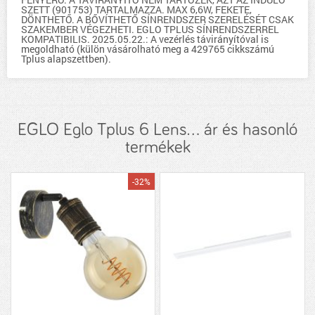
SZETT (901753) TARTALMAZZA. MAX 6,6W, FEKETE,
DÖNTHETŐ. A BŐVÍTHETŐ SÍNRENDSZER SZERELÉSÉT CSAK
SZAKEMBER VÉGEZHETI. EGLO TPLUS SÍNRENDSZERREL
KOMPATIBILIS. 2025.05.22.: A vezérlés távirányítóval is
megoldható (külön vásárolható meg a 429765 cikkszámú
Tplus alapszettben).
EGLO Eglo Tplus 6 Lens... ár és hasonló
termékek
-32%