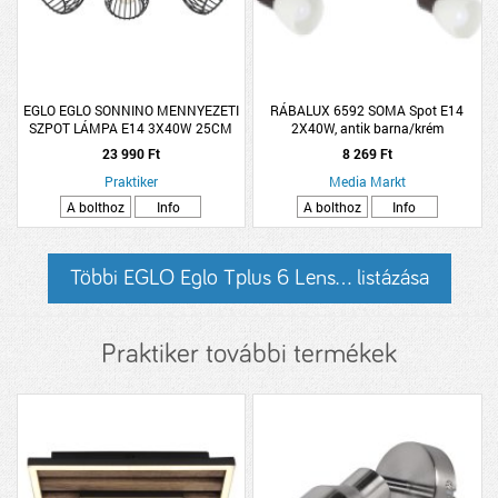
EGLO EGLO SONNINO MENNYEZETI
RÁBALUX 6592 SOMA Spot E14
SZPOT LÁMPA E14 3X40W 25CM
2X40W, antik barna/krém
FEKETE
23 990 Ft
8 269 Ft
Praktiker
Media Markt
A bolthoz
Info
A bolthoz
Info
Többi EGLO Eglo Tplus 6 Lens... listázása
Praktiker további termékek