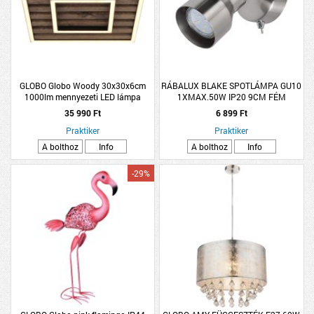
GLOBO Globo Woody 30x30x6cm
RÁBALUX BLAKE SPOTLÁMPA GU10
1000lm mennyezeti LED lámpa
1XMAX.50W IP20 9CM FÉM
SZATINKRÓM
35 990 Ft
6 899 Ft
Praktiker
Praktiker
A bolthoz
Info
A bolthoz
Info
-29%