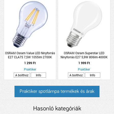
OSRAM Osram Value LED fényforrás
OSRAM Osram Superstar LED
E27 CLA75 7,5W 1055lm 2700K
fényforrás E27 5,9W 806lm 4000K
körte melegfehér filamed
hidegfehér dimmelhető, opál üveg
1 299 Ft
1 999 Ft
Praktiker
Praktiker
A bolthoz
Info
A bolthoz
Info
Praktiker spotlámpa termékek és árak
Hasonló kategóriák