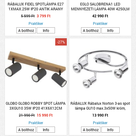
RÁBALUX FIDEL SPOTLÁMPA E27
EGLO SALOBRENA1 LED
1XMAX.25W IP20 ANTIK ARANY
MENNYEZETI LÁMPA 40W 4250LM
119,5X10CM 4000K KIEMELŐ
5 599 Ft
3 799 Ft
42 990 Ft
KERETTEL
Praktiker
Praktiker
A bolthoz
Info
A bolthoz
Info
-27%
GLOBO GLOBO ROBBY SPOT LÁMPA
RÁBALUX Rábalux Norton 3-as spot
3XGU10 35W IP20 41X6X12CM
lámpa GU10 max.3x50W króm,
MATT FEKETE-GRAFIT
fényforrás nélkül
21 990 Ft
15 990 Ft
13 990 Ft
Praktiker
Praktiker
A bolthoz
Info
A bolthoz
Info