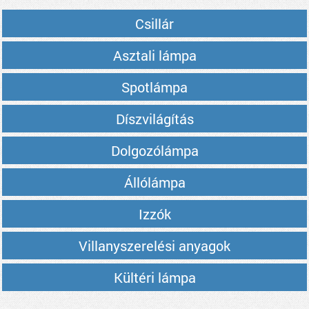
Csillár
Asztali lámpa
Spotlámpa
Díszvilágítás
Dolgozólámpa
Állólámpa
Izzók
Villanyszerelési anyagok
Kültéri lámpa