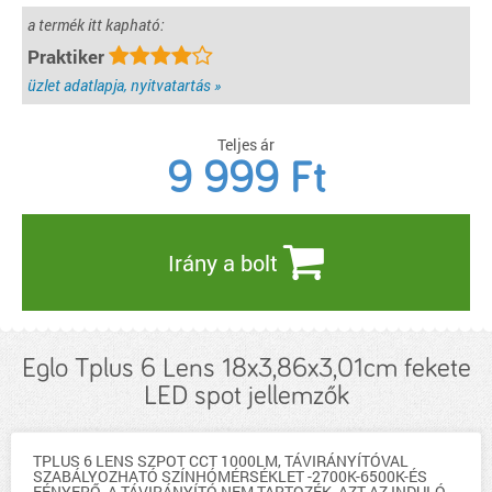
a termék itt kapható:
Praktiker
üzlet adatlapja, nyitvatartás »
Teljes ár
9 999
Ft
Irány a bolt
Eglo Tplus 6 Lens 18x3,86x3,01cm fekete
LED spot jellemzők
TPLUS 6 LENS SZPOT CCT 1000LM, TÁVIRÁNYÍTÓVAL
SZABÁLYOZHATÓ SZÍNHÓMÉRSÉKLET -2700K-6500K-ÉS
FÉNYERŐ. A TÁVIRÁNYÍTÓ NEM TARTOZÉK, AZT AZ INDULÓ