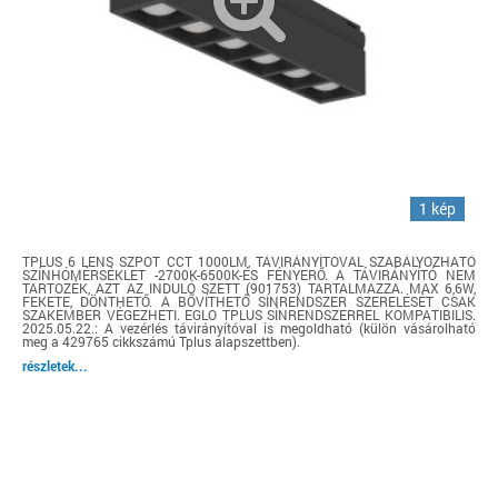
1 kép
TPLUS 6 LENS SZPOT CCT 1000LM, TÁVIRÁNYÍTÓVAL SZABÁLYOZHATÓ
SZÍNHÓMÉRSÉKLET -2700K-6500K-ÉS FÉNYERŐ. A TÁVIRÁNYÍTÓ NEM
TARTOZÉK, AZT AZ INDULÓ SZETT (901753) TARTALMAZZA. MAX 6,6W,
FEKETE, DÖNTHETŐ. A BŐVÍTHETŐ SÍNRENDSZER SZERELÉSÉT CSAK
SZAKEMBER VÉGEZHETI. EGLO TPLUS SÍNRENDSZERREL KOMPATIBILIS.
2025.05.22.: A vezérlés távirányítóval is megoldható (külön vásárolható
meg a 429765 cikkszámú Tplus alapszettben).
részletek...