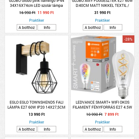
GLOBO Globo pink flamingo IP44
GLOBO AMY FÜGGESZTÉK E27 60W
34X16X74cm LED szolár lámpa
D:40CM MATT NIKKEL TEXTIL /
ACRYL FÜGGŐ
16 990 Ft
11 990 Ft
31 990 Ft
Praktiker
Praktiker
A bolthoz
Info
A bolthoz
Info
-28%
EGLO EGLO TOWNSHEND5 FALI
LEDVANCE SMART+ WIFI OKOS
LÁMPA E27 60W IP20 14X27,5CM
FILAMENT FÉNYFORRÁS E27 4.5W
FEKETE/FA
300LM DIMMELHETŐ SZÍNES
13 990 Ft
10 990 Ft
7 899 Ft
Praktiker
Praktiker
A bolthoz
Info
A bolthoz
Info