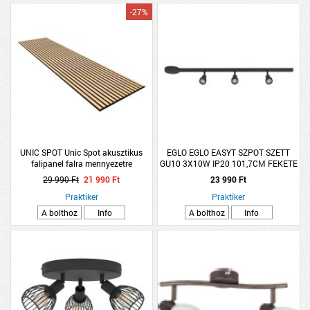
-27%
UNIC SPOT Unic Spot akusztikus
EGLO EGLO EASYT SZPOT SZETT
falipanel falra mennyezetre
GU10 3X10W IP20 101,7CM FEKETE
filcréteggel 60x240cm pezsgő
29 990 Ft
21 990 Ft
23 990 Ft
Praktiker
Praktiker
A bolthoz
Info
A bolthoz
Info