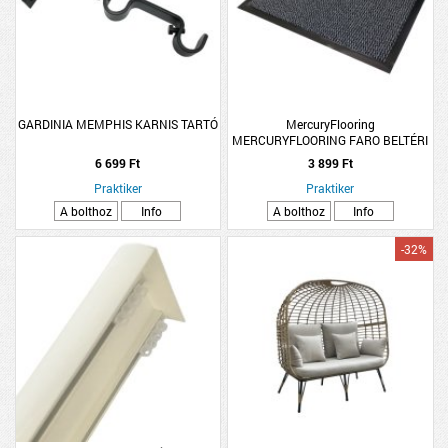
GARDINIA MEMPHIS KARNIS TARTÓ
MercuryFlooring
MERCURYFLOORING FARO BELTÉRI
SZENNYFOGÓ LÁBTÖRLŐ 40X60CM
6 699 Ft
3 899 Ft
VEGYES SZÍNEKBEN
Praktiker
Praktiker
A bolthoz
Info
A bolthoz
Info
-32%