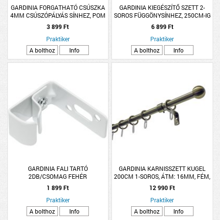
GARDINIA FORGATHATÓ CSÚSZKA
GARDINIA KIEGÉSZÍTŐ SZETT 2-
4MM CSÚSZÓPÁLYÁS SÍNHEZ, POM
SOROS FÜGGÖNYSÍNHEZ, 250CM-IG
3 899 Ft
6 899 Ft
Praktiker
Praktiker
A bolthoz
Info
A bolthoz
Info
GARDINIA FALI TARTÓ
GARDINIA KARNISSZETT KUGEL
2DB/CSOMAG FEHÉR
200CM 1-SOROS, ÁTM: 16MM, FÉM,
ANTIK SÁRGARÉZ
1 899 Ft
12 990 Ft
Praktiker
Praktiker
A bolthoz
Info
A bolthoz
Info