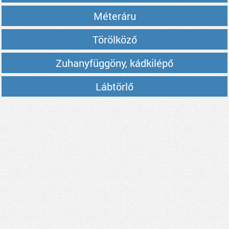
Méteráru
Törölköző
Zuhanyfüggöny, kádkilépő
Lábtörlő