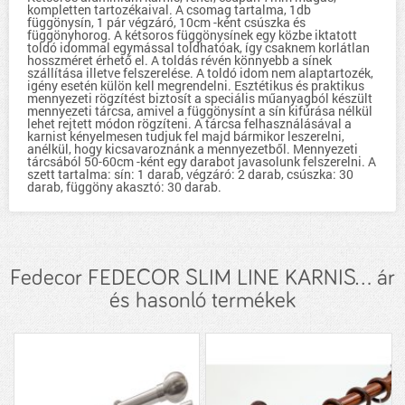
kompletten tartozékaival. A csomag tartalma, 1db
függönysín, 1 pár végzáró, 10cm -ként csúszka és
függönyhorog. A kétsoros függönysínek egy közbe iktatott
toldó idommal egymással toldhatóak, így csaknem korlátlan
hosszméret érhető el. A toldás révén könnyebb a sínek
szállítása illetve felszerelése. A toldó idom nem alaptartozék,
igény esetén külön kell megrendelni. Esztétikus és praktikus
mennyezeti rögzítést biztosít a speciális műanyagból készült
mennyezeti tárcsa, amivel a függönysínt a sín kifúrása nélkül
lehet rejtett módon rögzíteni. A tárcsa felhasználásával a
karnist kényelmesen tudjuk fel majd bármikor leszerelni,
anélkül, hogy kicsavaroznánk a mennyezetből. Mennyezeti
tárcsából 50-60cm -ként egy darabot javasolunk felszerelni. A
szett tartalma: sín: 1 darab, végzáró: 2 darab, csúszka: 30
darab, függöny akasztó: 30 darab.
Fedecor FEDECOR SLIM LINE KARNIS... ár
és hasonló termékek