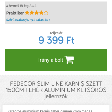
a termék itt kapható:
Praktiker
üzlet adatlapja, nyitvatartás »
Teljes ár
9 399
Ft
Irány a bolt
FEDECOR SLIM LINE KARNIS SZETT
150CM FEHÉR ALUMÍNIUM KÉTSOROS
jellemzők
Kétsoros alumínium karnis, fehér, csupán 7mm magas,