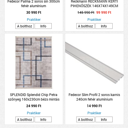
Fedecor Palma 2 soros sín 300cm
Reckmann RECKMANN KERTI
fehér alumínium
PIHENŐSZÉK 146X74X149CM
PÁRNÁVAL
30 990 Ft
145 990 Ft
99 990 Ft
Praktiker
Praktiker
A bolthoz
Info
A bolthoz
Info
SPLENDID Splendid Chip Petra
Fedecor Slim Profil 2 soros karnis
szőnyeg 160x230cm bézs mintás
240cm fehér alumínium
24 990 Ft
14 990 Ft
Praktiker
Praktiker
A bolthoz
Info
A bolthoz
Info