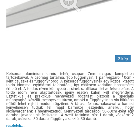
2 kép
Kétsoros alumínium karnis, fehér, csupán 7mm magas, kompletten
tartozékaival. A csomag tartalma, 1db függönysín, 1 pár végzáró, 10cm -
ként csúszka és függönyhorog. A kétsoros függönysínek egy közbe iktatott
toldó idommal egymással toldhatóak, így csaknem korlátlan hosszméret
érhető el. A toldás révén könnyebb a sínek szállítása illetve felszerelése. A
toldó idom nem alaptartozék, igény esetén külön kell megrendelni.
Esztétikus és praktikus mennyezeti rögzítést biztosít a speciális
műanyagból készült mennyezeti tárcsa, amivel a függönysínt a sín kifúrása
nélkül lehet rejtett módon rögzíteni. A tárcsa felhasználásával a karnist
kényelmesen tudjuk fel majd bármikor leszerelni, anélkül, hogy
kicsavaroznánk a mennyezetből. Mennyezeti tárcsából 50-60cm -ként egy
darabot javasolunk felszerelni. A szett tartalma: sín: 1 darab, végzáró: 2
darab, csúszka: 30 darab, függöny akasztó: 30 darab.
részletek...