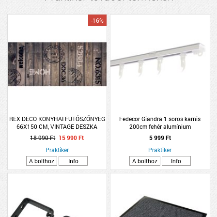
-16%
REX DECO KONYHAI FUTÓSZŐNYEG
Fedecor Giandra 1 soros karnis
66X150 CM, VINTAGE DESZKA
200cm fehér alumínium
18 990 Ft
15 990 Ft
5 999 Ft
Praktiker
Praktiker
A bolthoz
Info
A bolthoz
Info