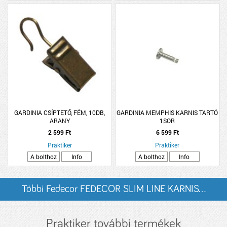
GARDINIA CSÍPTETŐ, FÉM, 10DB,
GARDINIA MEMPHIS KARNIS TARTÓ
ARANY
1SOR
2 599 Ft
6 599 Ft
Praktiker
Praktiker
A bolthoz
Info
A bolthoz
Info
Többi Fedecor FEDECOR SLIM LINE KARNIS...
listázása
Praktiker további termékek