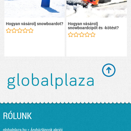
Hogyan vásárolj snowboardot?
Hogyan vásárolj
snowboardcipőt és -kötést?
RÓLUNK
globalplaza.hu = Áruházláncok akciói,