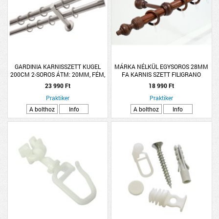
GARDINIA KARNISSZETT KUGEL
MÁRKA NÉLKÜL EGYSOROS 28MM
200CM 2-SOROS ÁTM: 20MM, FÉM,
FA KARNIS SZETT FILIGRANO
NEMESACÉL
300CM DIÓ SZÍNŰ
23 990 Ft
18 990 Ft
Praktiker
Praktiker
A bolthoz
Info
A bolthoz
Info