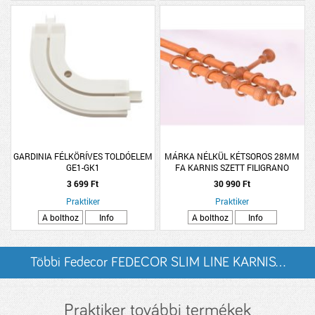
GARDINIA FÉLKÖRÍVES TOLDÓELEM
MÁRKA NÉLKÜL KÉTSOROS 28MM
GE1-GK1
FA KARNIS SZETT FILIGRANO
300CM, CSERESZNYE SZÍNŰ
3 699 Ft
30 990 Ft
Praktiker
Praktiker
A bolthoz
Info
A bolthoz
Info
Többi Fedecor FEDECOR SLIM LINE KARNIS...
listázása
Praktiker további termékek