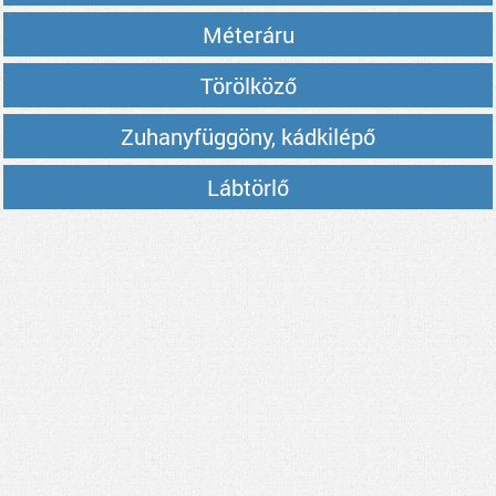
Méteráru
Törölköző
Zuhanyfüggöny, kádkilépő
Lábtörlő