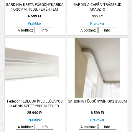
GARDINIA KRETA FÜGGÖNYKARIKA
GARDINIA CAFÉ VITRÁZSRÚD
16-20MM, 10DB, FEHÉR FÉM
AKASZTÓ
6 599 Ft
999 Ft
Praktiker
Praktiker
A bolthoz
Info
A bolthoz
Info
Fedecor FEDECOR ÍVES ELŐLAPOS
GARDINIA FÜGGÖNYSÍN GK2 250CM
KARNIS SZETT 250CM FEHÉR
ALUMÍNIUM KÉTSOROS
25 990 Ft
8 599 Ft
Praktiker
Praktiker
A bolthoz
Info
A bolthoz
Info