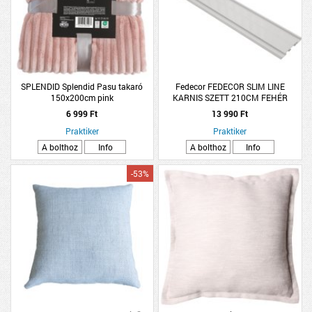
SPLENDID Splendid Pasu takaró
Fedecor FEDECOR SLIM LINE
150x200cm pink
KARNIS SZETT 210CM FEHÉR
ALUMÍNIUM KÉTSOROS
6 999 Ft
13 990 Ft
Praktiker
Praktiker
A bolthoz
Info
A bolthoz
Info
-53%