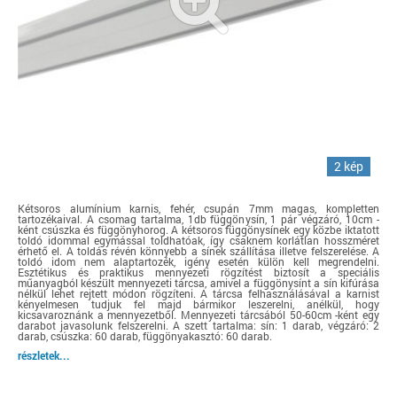
2 kép
Kétsoros alumínium karnis, fehér, csupán 7mm magas, kompletten
tartozékaival. A csomag tartalma, 1db függönysín, 1 pár végzáró, 10cm -
ként csúszka és függönyhorog. A kétsoros függönysínek egy közbe iktatott
toldó idommal egymással toldhatóak, így csaknem korlátlan hosszméret
érhető el. A toldás révén könnyebb a sínek szállítása illetve felszerelése. A
toldó idom nem alaptartozék, igény esetén külön kell megrendelni.
Esztétikus és praktikus mennyezeti rögzítést biztosít a speciális
műanyagból készült mennyezeti tárcsa, amivel a függönysínt a sín kifúrása
nélkül lehet rejtett módon rögzíteni. A tárcsa felhasználásával a karnist
kényelmesen tudjuk fel majd bármikor leszerelni, anélkül, hogy
kicsavaroznánk a mennyezetből. Mennyezeti tárcsából 50-60cm -ként egy
darabot javasolunk felszerelni. A szett tartalma: sín: 1 darab, végzáró: 2
darab, csúszka: 60 darab, függönyakasztó: 60 darab.
részletek...