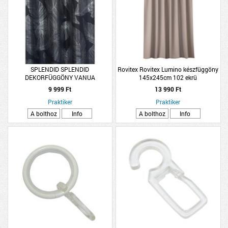
SPLENDID SPLENDID
Rovitex Rovitex Lumino készfüggöny
DEKORFÜGGÖNY VANUA
145x245cm 102 ekrü
140X260CM SÖTÉTSZÜRKE, EZÜST
9 999 Ft
13 990 Ft
LEVÉL MINTA
Praktiker
Praktiker
A bolthoz
Info
A bolthoz
Info