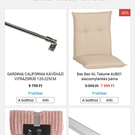
-20%
GARDINIA CALIFORNIA KÁVÉHÁZI
Beo Beo NL Takume AUB01
VITRÁZSRÚD 120-225CM
alacsonytámlás párna
9 799 Ft
9 999 Ft
7 999 Ft
Praktiker
Praktiker
A bolthoz
Info
A bolthoz
Info