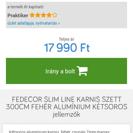
a termék itt kapható:
Praktiker
üzlet adatlapja, nyitvatartás »
Teljes ár
17 990
Ft
Irány a bolt
FEDECOR SLIM LINE KARNIS SZETT
300CM FEHÉR ALUMÍNIUM KÉTSOROS
jellemzők
Kétsoros alumínium karnis, fehér, csupán 7mm magas,