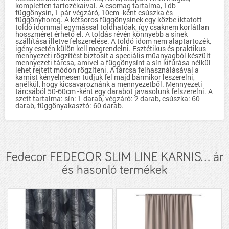
kompletten tartozékaival. A csomag tartalma, 1db
függönysín, 1 pár végzáró, 10cm -ként csúszka és
függönyhorog. A kétsoros függönysínek egy közbe iktatott
toldó idommal egymással toldhatóak, így csaknem korlátlan
hosszméret érhető el. A toldás révén könnyebb a sínek
szállítása illetve felszerelése. A toldó idom nem alaptartozék,
igény esetén külön kell megrendelni. Esztétikus és praktikus
mennyezeti rögzítést biztosít a speciális műanyagból készült
mennyezeti tárcsa, amivel a függönysínt a sín kifúrása nélkül
lehet rejtett módon rögzíteni. A tárcsa felhasználásával a
karnist kényelmesen tudjuk fel majd bármikor leszerelni,
anélkül, hogy kicsavaroznánk a mennyezetből. Mennyezeti
tárcsából 50-60cm -ként egy darabot javasolunk felszerelni. A
szett tartalma: sín: 1 darab, végzáró: 2 darab, csúszka: 60
darab, függönyakasztó: 60 darab.
Fedecor FEDECOR SLIM LINE KARNIS... ár
és hasonló termékek