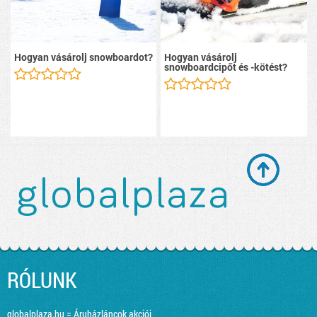
Hogyan vásárolj snowboardot?
Hogyan vásárolj
snowboardcipőt és -kötést?
RÓLUNK
globalplaza.hu = Áruházláncok akciói,