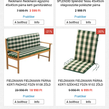
Reckmann Reckmann egyszínű
SPLENDID Splendid Tessu 45x45cm
45x45cm párna kerti garnitúrákhoz
világosszürke poliészter párna
7 599 Ft
3 599 Ft
2 999 Ft
Praktiker
Praktiker
A bolthoz
Info
A bolthoz
Info
-21%
-30%
FIELDMANN FIELDMANN PÁRNA
FIELDMANN FIELDMANN PÁRNA
KERTI PADHOZ FDZN 9108 ZÖLD
KERTI SZÉKHEZ FDZN 9102 ZÖLD
KOCKÁS 138X45X44X5CM
KOCKÁS 103X47X4,7CM
23 990 Ft
18 990 Ft
9 990 Ft
6 999 Ft
Praktiker
Praktiker
A bolthoz
Info
A bolthoz
Info